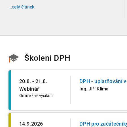
Zaměříme se detailně na to, kde leží hranice
...celý článek
povinnosti přiznání podat, jaké jsou nejčastější
chytáky v soubězích příjmů a na co si dát v roce
2026 obzvlášť pozor.
Školení DPH
20.8. - 21.8.
DPH - uplatňování v
Webinář
Ing. Jiří Klíma
Online živé vysílání
14.9.2026
DPH pro začátečník