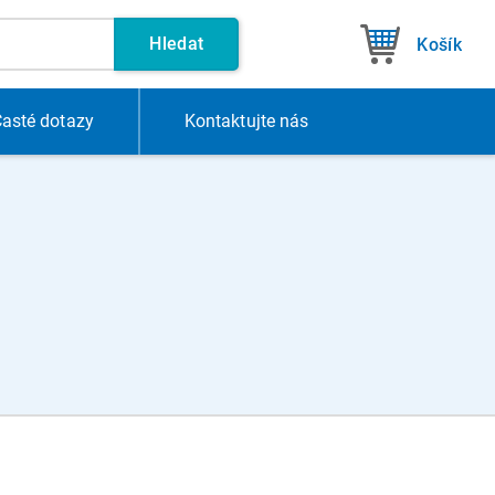
Hledat
Košík
asté dotazy
Kontakt
ujte nás