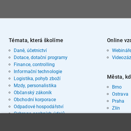
Témata, která školíme
Online vz
Daně, účetnictví
Webinář
Dotace, dotační programy
Videozá
Finance, controlling
Informační technologie
Města, kd
Logistika, pohyb zboží
Mzdy, personalistika
Brno
Občanský zákoník
Ostrava
Obchodní korporace
Praha
Odpadové hospodářství
Zlín
Ochrana osobních údajů
Pohřebnictví
Rozvoj osobnosti