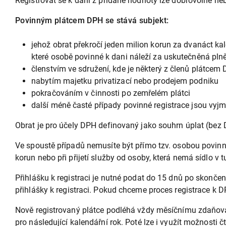
Registrovat se k dani z přidané hodnoty lze dobrovolně ne
Povinným plátcem DPH se stává subjekt:
jehož obrat překročí jeden milion korun za dvanáct ka
které osobě povinné k dani náleží za uskutečněná pln
členstvím ve sdružení, kde je některý z členů plátcem
nabytím majetku privatizací nebo prodejem podniku
pokračováním v činnosti po zemřelém plátci
další méně časté případy povinné registrace jsou vy
Obrat je pro účely DPH definovaný jako souhrn úplat (bez 
Ve spoustě případů nemusíte být přímo tzv. osobou povinno
korun nebo při přijetí služby od osoby, která nemá sídlo v
Přihlášku k registraci je nutné podat do 15 dnů po skončen
přihlášky k registraci. Pokud chceme proces registrace k DPH
Nově registrovaný plátce podléhá vždy měsíčnímu zdaňovac
pro následující kalendářní rok. Poté lze i využít možnosti 