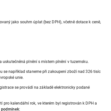
novaný jako souhrn úplat (bez DPH), včetně dotace k ceně,
 za uskutečněná plnění s místem plnění v tuzemsku.
u se například staneme při zakoupení zboží nad 326 tisíc
Evropské unie.
egistrace se provádí na základě elektronicky podané
pro kalendářní rok, ve kterém byl registrován k DPH a
k podmínek
: