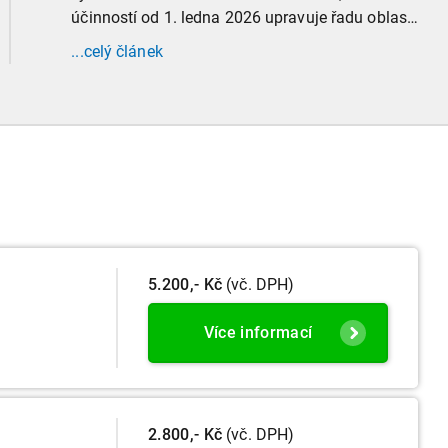
účinností od 1. ledna 2026 upravuje řadu oblastí
účetní praxe. Již nyní, s účinností od 3. září
...celý článek
2025, platí nová, zvýšená kritéria pro zařazení
firem do velikostních a použijí se zpětně již pro
účetní období započaté v roce 2024.
5.200,- Kč
(vč. DPH)
Více informací
2.800,- Kč
(vč. DPH)