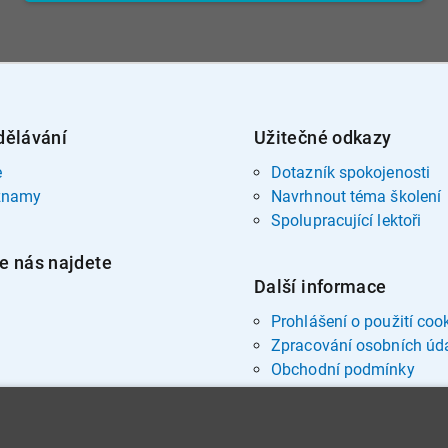
dělávání
Užitečné odkazy
e
Dotazník spokojenosti
znamy
Navrhnout téma školení
Spolupracující lektoři
e nás najdete
Další informace
Prohlášení o použití coo
Zpracování osobních úd
Obchodní podmínky