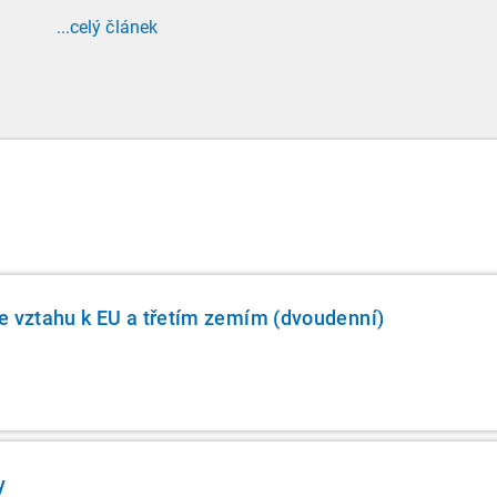
tradičně doprovází přelom roku, vyžaduje
...celý článek
nastudovat všechny novely a doprovodné
informace. Generální finanční ředitelství (GFŘ)
zveřejnilo souhrnný materiál, který by neměl
chybět v záložkách žádného daňového
profesionála.
e vztahu k EU a třetím zemím (dvoudenní)
y