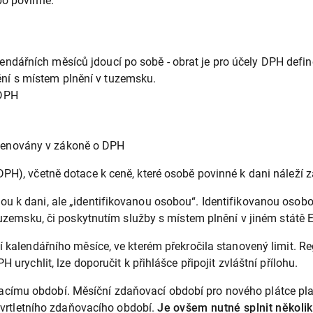
bo povinně.
lendářních měsíců jdoucí po sobě - obrat je pro účely DPH defi
ění s místem plnění v tuzemsku.
 DPH
jmenovány v zákoně o DPH
DPH), včetně dotace k ceně, které osobě povinné k dani náleží
u k dani, ale „identifikovanou osobou“. Identifikovanou osobo
 tuzemsku, či poskytnutím služby s místem plnění v jiném státě 
í kalendářního měsíce, ve kterém překročila stanovený limit. R
 urychlit, lze doporučit k přihlášce připojit zvláštní přílohu.
ímu období. Měsíční zdaňovací období pro nového plátce platí 
čtvrtletního zdaňovacího období.
Je ovšem nutné splnit několi