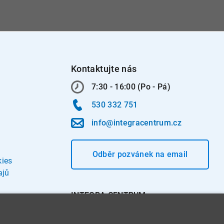
Kontaktujte nás
7:30 - 16:00 (Po - Pá)
530 332 751
info@integracentrum.cz
Odběr pozvánek
na email
kies
ajů
INTEGRA CENTRUM s.r.o.
Jabloňová 662/7
621 00 Brno