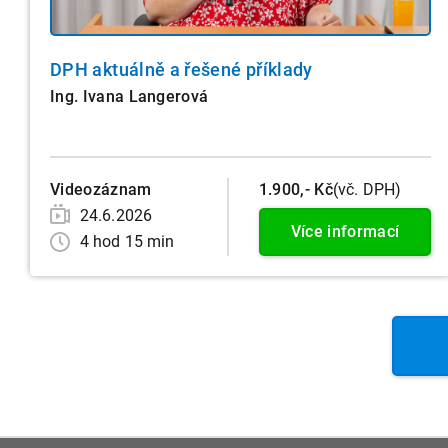
DPH aktuálně a řešené příklady
Ing. Ivana Langerová
Videozáznam
1.900,- Kč
(vč. DPH)
24.6.2026
Více informací
4 hod 15 min