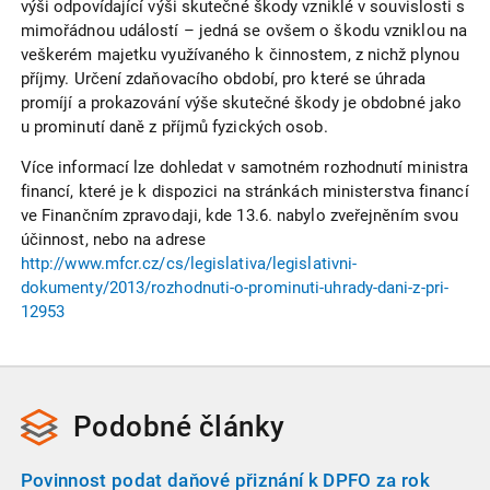
výši odpovídající výši skutečné škody vzniklé v souvislosti s
mimořádnou událostí – jedná se ovšem o škodu vzniklou na
veškerém majetku využívaného k činnostem, z nichž plynou
příjmy. Určení zdaňovacího období, pro které se úhrada
promíjí a prokazování výše skutečné škody je obdobné jako
u prominutí daně z příjmů fyzických osob.
Více informací lze dohledat v samotném rozhodnutí ministra
financí, které je k dispozici na stránkách ministerstva financí
ve Finančním zpravodaji, kde 13.6. nabylo zveřejněním svou
účinnost, nebo na adrese
http://www.mfcr.cz/cs/legislativa/legislativni-
dokumenty/2013/rozhodnuti-o-prominuti-uhrady-dani-z-pri-
12953
Podobné
články
Povinnost podat daňové přiznání k DPFO za rok