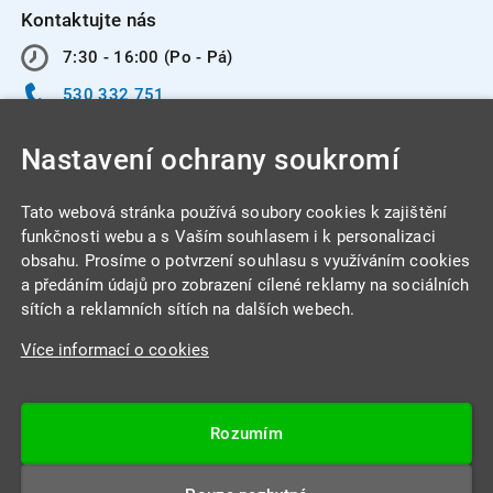
Kontaktujte nás
7:30 - 16:00 (Po - Pá)
530 332 751
info@integracentrum.cz
Nastavení ochrany soukromí
Odběr pozvánek
na email
Tato webová stránka používá soubory cookies k zajištění
funkčnosti webu a s Vaším souhlasem i k personalizaci
obsahu. Prosíme o potvrzení souhlasu s využíváním cookies
INTEGRA CENTRUM s.r.o.
a předáním údajů pro zobrazení cílené reklamy na sociálních
Jabloňová 662/7
sítích a reklamních sítích na dalších webech.
621 00 Brno
Více informací o cookies
IČ: 26234203
DIČ: CZ26234203
Rozumím
Datová schránka: 4beca6d