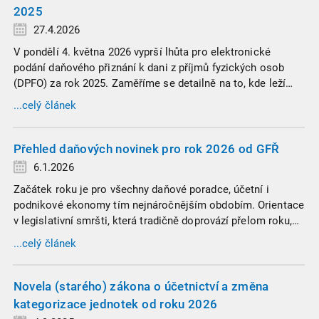
2025
27.4.2026
V pondělí 4. května 2026 vyprší lhůta pro elektronické
podání daňového přiznání k dani z příjmů fyzických osob
(DPFO) za rok 2025. Zaměříme se detailně na to, kde leží
hranice povinnosti přiznání podat, jaké jsou nejčastější
...celý článek
chytáky v soubězích příjmů a na co si dát v roce 2026
obzvlášť pozor.
Přehled daňových novinek pro rok 2026 od GFŘ
6.1.2026
Začátek roku je pro všechny daňové poradce, účetní i
podnikové ekonomy tím nejnáročnějším obdobím. Orientace
v legislativní smršti, která tradičně doprovází přelom roku,
vyžaduje nastudovat všechny novely a doprovodné
...celý článek
informace. Generální finanční ředitelství (GFŘ) zveřejnilo
souhrnný materiál, který by neměl chybět v záložkách
žádného daňového profesionála.
Novela (starého) zákona o účetnictví a změna
kategorizace jednotek od roku 2026