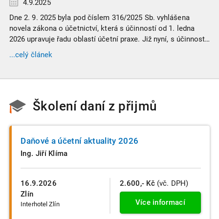
4.9.2025
Dne 2. 9. 2025 byla pod číslem 316/2025 Sb. vyhlášena
novela zákona o účetnictví, která s účinností od 1. ledna
2026 upravuje řadu oblastí účetní praxe. Již nyní, s účinností
od 3. září 2025, platí nová, zvýšená kritéria pro zařazení firem
...celý článek
do velikostních a použijí se zpětně již pro účetní období
započaté v roce 2024.
Školení daní z přijmů
Daňové a účetní aktuality 2026
Ing. Jiří Klíma
16.9.2026
2.600,- Kč
(vč. DPH)
Zlín
Více informací
Interhotel Zlín