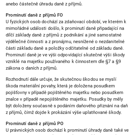
anebo částečně úhradu daně z příjmů.
Prominutí daně z příjmů FO
U fyzických osob dochází za zdaňovací období, ve kterém k
mimořádné události došlo, k prominutí daně připadající na
dílčí základy daně z příjmů z podnikání a jiné samostatné
výdělečné činnosti a z pronájmu, nesnížené o nezdanitelné
části základu daně a položky odčitatelné od základu daně.
Prominutí daně je ve výši odpovídající skutečné výši škody
vzniklé na majetku používaného k činnostem dle §7 a §9
zákona o daních z příjmů.
Rozhodnutí dále určuje, že skutečnou škodou se myslí
škoda materiální povahy, která je doložena posudkem
pojišťovny v případě pojištěného majetku nebo posudkem
znalce v případě nepojištěného majetku. Posudky by měly
být doloženy současně s podáním daňového přiznání na daň
z příjmů, čímž dojde k prokázání výše uplatňované škody.
Prominutí daně z příjmů PO
U právnických osob dochází k prominutí úhrady daně také ve