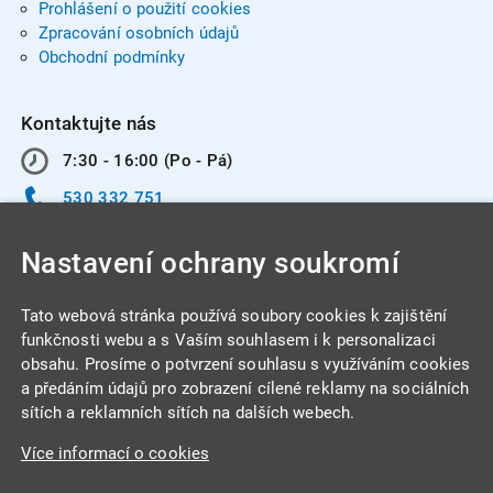
Prohlášení o použití cookies
Zpracování osobních údajů
Obchodní podmínky
Kontaktujte nás
7:30 - 16:00 (Po - Pá)
530 332 751
info@integracentrum.cz
Nastavení ochrany soukromí
Odběr pozvánek
na email
Tato webová stránka používá soubory cookies k zajištění
funkčnosti webu a s Vaším souhlasem i k personalizaci
obsahu. Prosíme o potvrzení souhlasu s využíváním cookies
INTEGRA CENTRUM s.r.o.
a předáním údajů pro zobrazení cílené reklamy na sociálních
Jabloňová 662/7
sítích a reklamních sítích na dalších webech.
621 00 Brno
Více informací o cookies
IČ: 26234203