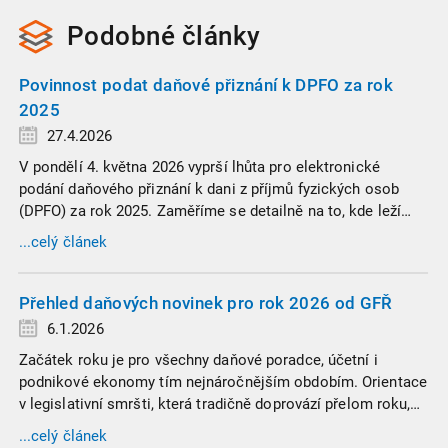
Podobné
články
Povinnost podat daňové přiznání k DPFO za rok
2025
27.4.2026
V pondělí 4. května 2026 vyprší lhůta pro elektronické
podání daňového přiznání k dani z příjmů fyzických osob
(DPFO) za rok 2025. Zaměříme se detailně na to, kde leží
hranice povinnosti přiznání podat, jaké jsou nejčastější
...celý článek
chytáky v soubězích příjmů a na co si dát v roce 2026
obzvlášť pozor.
Přehled daňových novinek pro rok 2026 od GFŘ
6.1.2026
Začátek roku je pro všechny daňové poradce, účetní i
podnikové ekonomy tím nejnáročnějším obdobím. Orientace
v legislativní smršti, která tradičně doprovází přelom roku,
vyžaduje nastudovat všechny novely a doprovodné
...celý článek