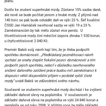
plánu.
Došlo ke zrušení superhrubé mzdy. Zůstane 15% sazba daně,
ale nově se bude počítat jenom z hrubé mzdy. Z příjmů nad
140 tisíc se pak bude odvádět daň ve výši 23 %. Šéf koaliční
ČSSD Jan Hamáček navrhoval sazby ve výši 19 a 23 %.
Zaměstnancům by tak mělo zůstat více peněz. U
třicetitisícové mzdy činí měsíční úspora zhruba 1 530 korun,
u čtyřicetitisícové 2 040 Kč.
Premiér Babiš svůj návrh hají tím, že je třeba podpořit
spotřebu domácností.
„Předkládaný pozměňovací návrh
vychází ze snahy zlepšit fiskální pozici domácností a tím
podpořit jejich spotřebu, neboť v důsledku navrhovaného
snížení daňového zatížení práce budou mít zaměstnanci k
dispozici větší disponibilní příjem v podobě vyšší čisté
mzdy,“
uvádí Babiš ve zdůvodnění svého návrhu.
Současně se zrušením superhrubé mzdy dochází i ke zvýšení
základní daňové slevy na poplatníka. V současnosti je
základní daňová sleva na poplatníka ve výši 24 840 korun a
neměnila se od roku 2008. V příštím roce by měla základní