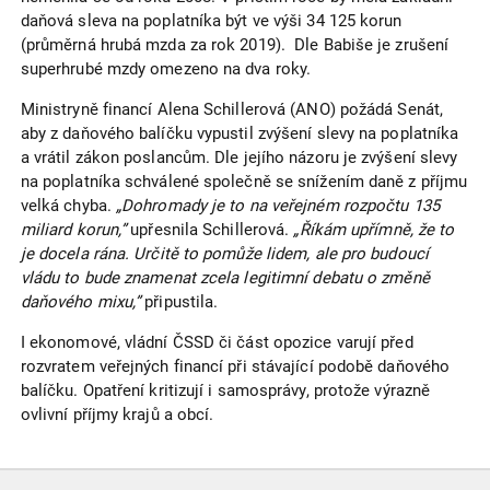
daňová sleva na poplatníka být ve výši 34 125 korun
(průměrná hrubá mzda za rok 2019). Dle Babiše je zrušení
superhrubé mzdy omezeno na dva roky.
Ministryně financí Alena Schillerová (ANO) požádá Senát,
aby z daňového balíčku vypustil zvýšení slevy na poplatníka
a vrátil zákon poslancům. Dle jejího názoru je zvýšení slevy
na poplatníka schválené společně se snížením daně z příjmu
velká chyba.
„Dohromady je to na veřejném rozpočtu 135
miliard korun,”
upřesnila Schillerová.
„Říkám upřímně, že to
je docela rána. Určitě to pomůže lidem, ale pro budoucí
vládu to bude znamenat zcela legitimní debatu o změně
daňového mixu,”
připustila.
I ekonomové, vládní ČSSD či část opozice varují před
rozvratem veřejných financí při stávající podobě daňového
balíčku. Opatření kritizují i samosprávy, protože výrazně
ovlivní příjmy krajů a obcí.