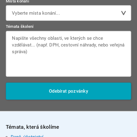
Místa konání
Vyberte místa konání...
Témata školení
Odebírat pozvánky
Témata, která školíme