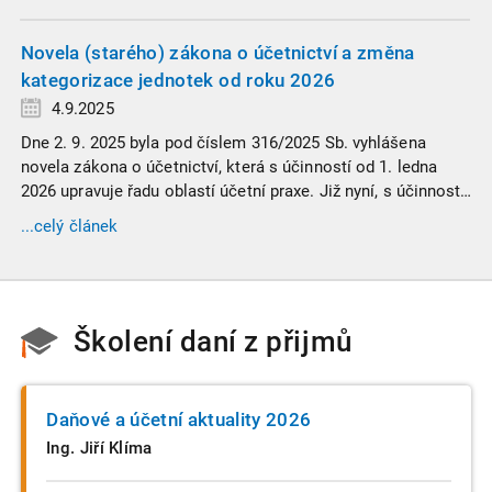
informace. Generální finanční ředitelství (GFŘ) zveřejnilo
souhrnný materiál, který by neměl chybět v záložkách
žádného daňového profesionála.
Novela (starého) zákona o účetnictví a změna
kategorizace jednotek od roku 2026
4.9.2025
Dne 2. 9. 2025 byla pod číslem 316/2025 Sb. vyhlášena
novela zákona o účetnictví, která s účinností od 1. ledna
2026 upravuje řadu oblastí účetní praxe. Již nyní, s účinností
od 3. září 2025, platí nová, zvýšená kritéria pro zařazení firem
...celý článek
do velikostních a použijí se zpětně již pro účetní období
započaté v roce 2024.
Školení daní z přijmů
Daňové a účetní aktuality 2026
Ing. Jiří Klíma