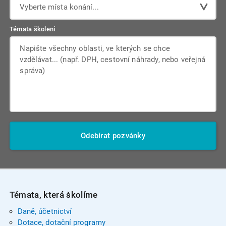
Vyberte místa konání...
Témata školení
Odebírat pozvánky
Témata, která školíme
Daně, účetnictví
Dotace, dotační programy