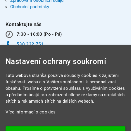
Zpracování osobních údajů
Obchodní podmínky
Kontaktujte nás
7:30 - 16:00 (Po - Pá)
530 332 751
info@integracentrum.cz
Nastavení ochrany soukromí
Odběr pozvánek
na email
Tato webová stránka používá soubory cookies k zajištění
funkčnosti webu a s Vaším souhlasem i k personalizaci
obsahu. Prosíme o potvrzení souhlasu s využíváním cookies
INTEGRA CENTRUM s.r.o.
a předáním údajů pro zobrazení cílené reklamy na sociálních
Jabloňová 662/7
sítích a reklamních sítích na dalších webech.
621 00 Brno
Více informací o cookies
IČ: 26234203
DIČ: CZ26234203