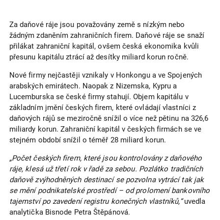
Za daňové ráje jsou považovány země s nízkým nebo
žádným zdaněním zahraničních firem. Daňové ráje se snaží
přilákat zahraniční kapitál, ovšem česká ekonomika kvůli
přesunu kapitálu ztrácí až desítky miliard korun ročně.
Nové firmy nejčastěji vznikaly v Honkongu a ve Spojených
arabských emirátech. Naopak z Nizemska, Kypru a
Lucemburska se české firmy stahují. Objem kapitálu v
základním jmění českých firem, které ovládají vlastníci z
daňových rájů se meziročně snížil o více než pětinu na 326,6
miliardy korun. Zahraniční kapitál v českých firmách se ve
stejném období snížil o téměř 28 miliard korun.
„Počet českých firem, které jsou kontrolovány z daňového
ráje, klesá už třetí rok v řadě za sebou. Pozlátko tradičních
daňově zvýhodněných destinací se pozvolna vytrácí tak jak
se mění podnikatelské prostředí – od prolomení bankovního
tajemství po zavedení registru konečných vlastníků,“
uvedla
analytička Bisnode Petra Štěpánová.