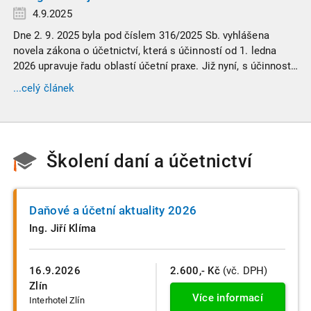
4.9.2025
Dne 2. 9. 2025 byla pod číslem 316/2025 Sb. vyhlášena
novela zákona o účetnictví, která s účinností od 1. ledna
2026 upravuje řadu oblastí účetní praxe. Již nyní, s účinností
od 3. září 2025, platí nová, zvýšená kritéria pro zařazení firem
...celý článek
do velikostních a použijí se zpětně již pro účetní období
započaté v roce 2024.
Školení daní a účetnictví
Daňové a účetní aktuality 2026
Ing. Jiří Klíma
16.9.2026
2.600,- Kč
(vč. DPH)
Zlín
Více informací
Interhotel Zlín