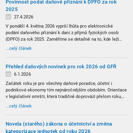
Povinnost podat daňové přiznání k DPFO za rok
2025
27.4.2026
V pondělí 4. května 2026 vyprší lhůta pro elektronické
podání daňového přiznání k dani z příjmů fyzických osob
(DPFO) za rok 2025. Zaměříme se detailně na to, kde leží
hranice povinnosti přiznání podat, jaké jsou nejčastější
...celý článek
chytáky v soubězích příjmů a na co si dát v roce 2026
obzvlášť pozor.
Přehled daňových novinek pro rok 2026 od GFŘ
6.1.2026
Začátek roku je pro všechny daňové poradce, účetní i
podnikové ekonomy tím nejnáročnějším obdobím. Orientace
v legislativní smršti, která tradičně doprovází přelom roku,
vyžaduje nastudovat všechny novely a doprovodné
...celý článek
informace. Generální finanční ředitelství (GFŘ) zveřejnilo
souhrnný materiál, který by neměl chybět v záložkách
žádného daňového profesionála.
Novela (starého) zákona o účetnictví a změna
kategorizace jednotek od roku 2026