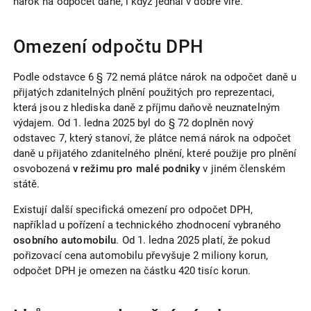
nárok na odpočet daně, i když jednal v dobré víře.
Omezení odpočtu DPH
Podle odstavce 6 § 72 nemá plátce nárok na odpočet daně u
přijatých zdanitelných plnění použitých pro reprezentaci,
která jsou z hlediska daně z příjmu daňově neuznatelným
výdajem. Od 1. ledna 2025 byl do § 72 doplněn nový
odstavec 7, který stanoví, že plátce nemá nárok na odpočet
daně u přijatého zdanitelného plnění, které použije pro plnění
osvobozená
v režimu pro malé podniky
v jiném členském
státě.
Existují další specifická omezení pro odpočet DPH,
například u pořízení a technického zhodnocení vybraného
osobního automobilu
. Od 1. ledna 2025 platí, že pokud
pořizovací cena automobilu převyšuje 2 miliony korun,
odpočet DPH je omezen na částku 420 tisíc korun.