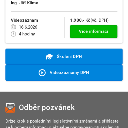
Ing. Jiří Klíma
Videozáznam
1.900,- Kč
(vč. DPH)
16.6.2026
Více informací
4 hodiny
Školení DPH
Videozáznamy DPH
Odběr pozvánek
Držte krok s posledními legislativními změnami a přihlaste
se k odběru informací o aktuálně připravovaných školeních.