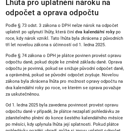
Lhůta pro uplatnění nároku na
odpočet a oprava odpočtu
Podle § 73 odst. 3 zákona o DPH nelze nárok na odpočet
uplatnit po uplynutí lhůty, která činí
dva kalendářní roky
po
roce, kdy nárok vznikl. Tato lhůta byla zkrácena z původních
tří let novelou zákona s účinností od 1. ledna 2025.
Podle § 74 zákona o DPH je plátce povinen provést opravu
odpočtu daně, pokud dojde ke změně základu daně. Oprava
odpočtu je povinná, pokud se snižuje původní odpočet daně,
a oprávněná, pokud se původní odpočet zvyšuje. Novelou
zákona byla zkrácena lhůta pro možnost opravy odpočtu na
dva kalendářní roky po roce, ve kterém se oprava považuje
za uskutečněnou.
Od 1. ledna 2025 byla zavedena povinnost provést opravu
odpočtu daně v případě, že plátce nezaplatí pohledávku ze
zdanitelného plnění do konce šestého kalendářního měsíce
po měsíci, kdy uplynula lhůta její splatnosti. Pokud plátce
pohledávku později uhradí, může si znovu uplatnit odpočet.