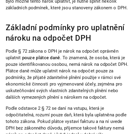
bylo možné tento nárok uplatnit, je nutné splnit několik
základních podmínek, které jsou stanoveny zákonem o DPH.
Základní podmínky pro uplatnění
nároku na odpočet DPH
Podle § 72 zákona o DPH je nárok na odpočet oprávněn
uplatnit
pouze plátce daně
. To znamená, že osoba, která je
pouze identifikovanou osobou, nemá nárok na odpočet DPH.
Plátce daně může uplatnit nárok na odpočet pouze za
podmínky, že přijaté zdanitelné plnění použije v rámci své
ekonomické činnosti pro vyjmenované účely, zejména pro
uskutečňování svých vlastních zdanitelných plnění nebo
dalších vymezených plnění s nárokem na odpočet.
Podle odstavce 2 § 72 se daní na vstupu, která je
odpočitatelná, rozumí pouze daň, která byla uplatněna podle
tohoto zákona. Pokud plátce vystaví fakturu a na ní uvede
DPH bez zákonného důvodu, příjemce takové faktury nemá