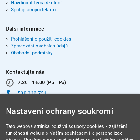
Navrhnout téma školení
Spolupracující lektoři
Další informace
Prohlášení o použití cookies
Zpracování osobních údajů
Obchodní podmínky
Kontaktujte nás
7:30 - 16:00 (Po - Pá)
530 332 751
info@integracentrum.cz
Nastavení ochrany soukromí
Odběr pozvánek
na email
Tato webová stránka používá soubory cookies k zajištění
funkčnosti webu a s Vaším souhlasem i k personalizaci
obsahu. Prosíme o potvrzení souhlasu s využíváním cookies