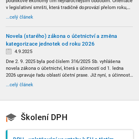
podnikové ekonomy tím nejnáročnějším obdobím. Orientace
v legislativní smršti, která tradičně doprovází přelom roku,
vyžaduje nastudovat všechny novely a doprovodné
...celý článek
informace. Generální finanční ředitelství (GFŘ) zveřejnilo
souhrnný materiál, který by neměl chybět v záložkách
žádného daňového profesionála.
Novela (starého) zákona o účetnictví a změna
kategorizace jednotek od roku 2026
4.9.2025
Dne 2. 9. 2025 byla pod číslem 316/2025 Sb. vyhlášena
novela zákona o účetnictví, která s účinností od 1. ledna
2026 upravuje řadu oblastí účetní praxe. Již nyní, s účinností
od 3. září 2025, platí nová, zvýšená kritéria pro zařazení firem
...celý článek
do velikostních a použijí se zpětně již pro účetní období
započaté v roce 2024.
Školení DPH