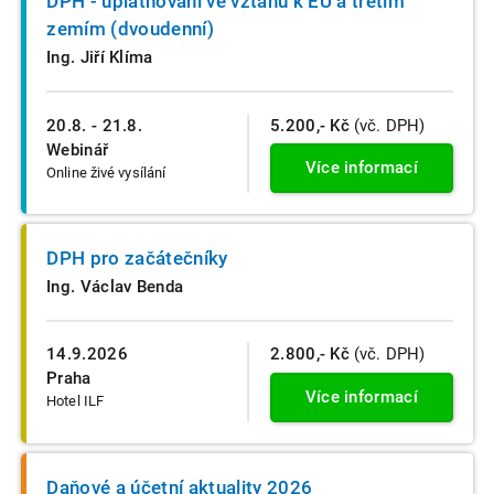
DPH - uplatňování ve vztahu k EU a třetím
zemím (dvoudenní)
Ing. Jiří Klíma
20.8. - 21.8.
5.200,- Kč
(vč. DPH)
Webinář
Více informací
Online živé vysílání
DPH pro začátečníky
Ing. Václav Benda
14.9.2026
2.800,- Kč
(vč. DPH)
Praha
Více informací
Hotel ILF
Daňové a účetní aktuality 2026