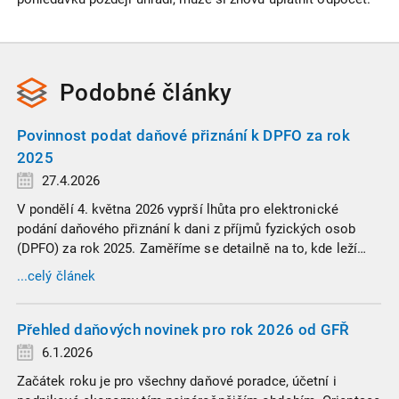
Podobné
články
Povinnost podat daňové přiznání k DPFO za rok
2025
27.4.2026
V pondělí 4. května 2026 vyprší lhůta pro elektronické
podání daňového přiznání k dani z příjmů fyzických osob
(DPFO) za rok 2025. Zaměříme se detailně na to, kde leží
hranice povinnosti přiznání podat, jaké jsou nejčastější
...celý článek
chytáky v soubězích příjmů a na co si dát v roce 2026
obzvlášť pozor.
Přehled daňových novinek pro rok 2026 od GFŘ
6.1.2026
Začátek roku je pro všechny daňové poradce, účetní i