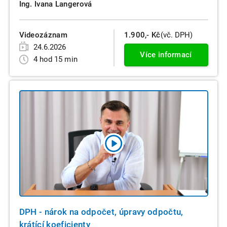
Ing. Ivana Langerová
Videozáznam
1.900,- Kč
(vč. DPH)
24.6.2026
Více informací
4 hod 15 min
DPH - nárok na odpočet, úpravy odpočtu,
krátící koeficienty