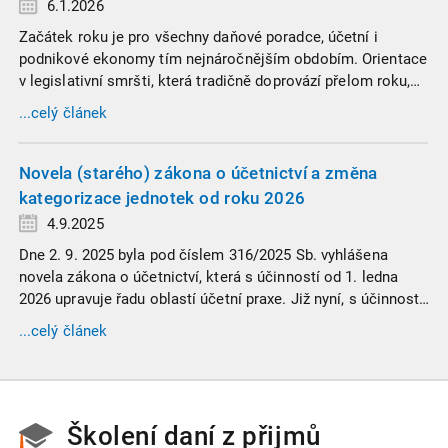
6.1.2026
Začátek roku je pro všechny daňové poradce, účetní i
podnikové ekonomy tím nejnáročnějším obdobím. Orientace
v legislativní smršti, která tradičně doprovází přelom roku,
vyžaduje nastudovat všechny novely a doprovodné
...celý článek
informace. Generální finanční ředitelství (GFŘ) zveřejnilo
souhrnný materiál, který by neměl chybět v záložkách
žádného daňového profesionála.
Novela (starého) zákona o účetnictví a změna
kategorizace jednotek od roku 2026
4.9.2025
Dne 2. 9. 2025 byla pod číslem 316/2025 Sb. vyhlášena
novela zákona o účetnictví, která s účinností od 1. ledna
2026 upravuje řadu oblastí účetní praxe. Již nyní, s účinností
od 3. září 2025, platí nová, zvýšená kritéria pro zařazení firem
...celý článek
do velikostních a použijí se zpětně již pro účetní období
započaté v roce 2024.
Školení daní z přijmů