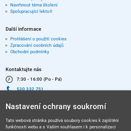
Navrhnout téma školení
Spolupracující lektoři
Další informace
Prohlášení o použití cookies
Zpracování osobních údajů
Obchodní podmínky
Kontaktujte nás
7:30 - 16:00 (Po - Pá)
530 332 751
info@integracentrum.cz
Nastavení ochrany soukromí
Odběr pozvánek
na email
Tato webová stránka používá soubory cookies k zajištění
funkčnosti webu a s Vaším souhlasem i k personalizaci