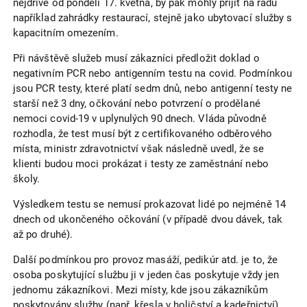
nejdříve od pondělí 17. května, by pak mohly přijít na řadu
například zahrádky restaurací, stejně jako ubytovací služby s
kapacitním omezením.
Při návštěvě služeb musí zákazníci předložit doklad o
negativním PCR nebo antigenním testu na covid. Podmínkou
jsou PCR testy, které platí sedm dnů, nebo antigenní testy ne
starší než 3 dny, očkování nebo potvrzení o prodělané
nemoci covid-19 v uplynulých 90 dnech. Vláda původně
rozhodla, že test musí být z certifikovaného odběrového
místa, ministr zdravotnictví však následně uvedl, že se
klienti budou moci prokázat i testy ze zaměstnání nebo
školy.
Výsledkem testu se nemusí prokazovat lidé po nejméně 14
dnech od ukončeného očkování (v případě dvou dávek, tak
až po druhé).
Další podmínkou pro provoz masáží, pedikúr atd. je to, že
osoba poskytující službu ji v jeden čas poskytuje vždy jen
jednomu zákazníkovi. Mezi místy, kde jsou zákazníkům
poskytovány služby (např. křesla v holičství a kadeřnictví),