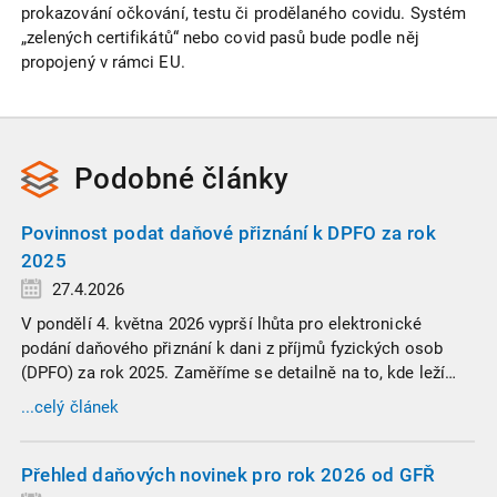
prokazování očkování, testu či prodělaného covidu. Systém
„zelených certifikátů“ nebo covid pasů bude podle něj
propojený v rámci EU.
Podobné
články
Povinnost podat daňové přiznání k DPFO za rok
2025
27.4.2026
V pondělí 4. května 2026 vyprší lhůta pro elektronické
podání daňového přiznání k dani z příjmů fyzických osob
(DPFO) za rok 2025. Zaměříme se detailně na to, kde leží
hranice povinnosti přiznání podat, jaké jsou nejčastější
...celý článek
chytáky v soubězích příjmů a na co si dát v roce 2026
obzvlášť pozor.
Přehled daňových novinek pro rok 2026 od GFŘ