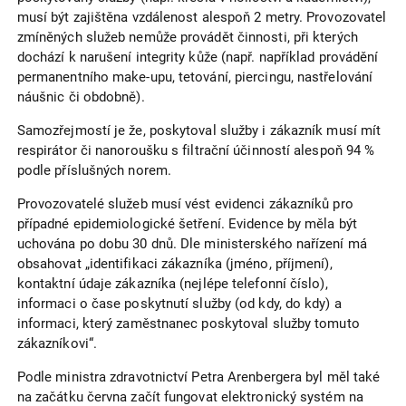
musí být zajištěna vzdálenost alespoň 2 metry. Provozovatel
zmíněných služeb nemůže provádět činnosti, při kterých
dochází k narušení integrity kůže (např. například provádění
permanentního make-upu, tetování, piercingu, nastřelování
náušnic či obdobně).
Samozřejmostí je že, poskytoval služby i zákazník musí mít
respirátor či nanoroušku s filtrační účinností alespoň 94 %
podle příslušných norem.
Provozovatelé služeb musí vést evidenci zákazníků pro
případné epidemiologické šetření. Evidence by měla být
uchována po dobu 30 dnů. Dle ministerského nařízení má
obsahovat „identifikaci zákazníka (jméno, příjmení),
kontaktní údaje zákazníka (nejlépe telefonní číslo),
informaci o čase poskytnutí služby (od kdy, do kdy) a
informaci, který zaměstnanec poskytoval služby tomuto
zákazníkovi“.
Podle ministra zdravotnictví Petra Arenbergera byl měl také
na začátku června začít fungovat elektronický systém na