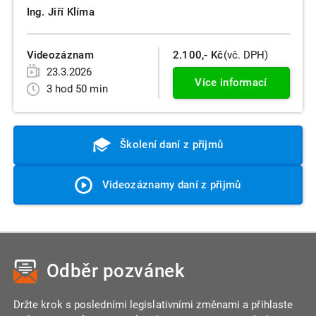
Ing. Jiří Klíma
Videozáznam
2.100,- Kč
(vč. DPH)
23.3.2026
Více informací
3 hod 50 min
Školení daní z přijmů
Videozáznamy daní z přijmů
Odběr pozvánek
Držte krok s posledními legislativními změnami a přihlaste