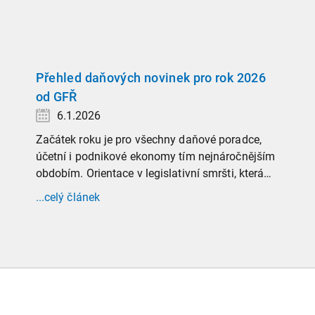
Přehled daňových novinek pro rok 2026
od GFŘ
6.1.2026
Začátek roku je pro všechny daňové poradce,
účetní i podnikové ekonomy tím nejnáročnějším
obdobím. Orientace v legislativní smršti, která
tradičně doprovází přelom roku, vyžaduje
...celý článek
nastudovat všechny novely a doprovodné
informace. Generální finanční ředitelství (GFŘ)
zveřejnilo souhrnný materiál, který by neměl
chybět v záložkách žádného daňového
profesionála.