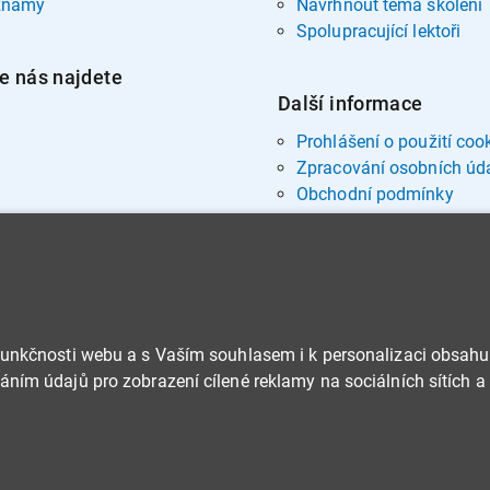
znamy
Navrhnout téma školení
Spolupracující lektoři
e nás najdete
Další informace
Prohlášení o použití coo
Zpracování osobních úd
Obchodní podmínky
funkčnosti webu a s Vaším souhlasem i k personalizaci obsahu
ním údajů pro zobrazení cílené reklamy na sociálních sítích a