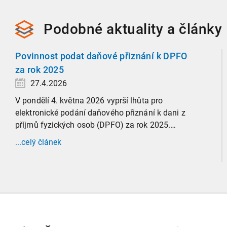
Podobné
aktuality a
články
Povinnost podat daňové přiznání k DPFO
za rok 2025
27.4.2026
V pondělí 4. května 2026 vyprší lhůta pro
elektronické podání daňového přiznání k dani z
příjmů fyzických osob (DPFO) za rok 2025.
Zaměříme se detailně na to, kde leží hranice
...celý článek
povinnosti přiznání podat, jaké jsou nejčastější
chytáky v soubězích příjmů a na co si dát v roce
2026 obzvlášť pozor.