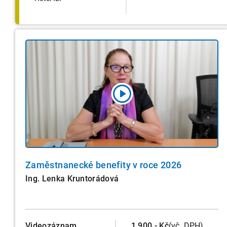
Zaměstnanecké benefity v roce 2026
Ing. Lenka Kruntorádová
Videozáznam
1.900,- Kč
(vč. DPH)