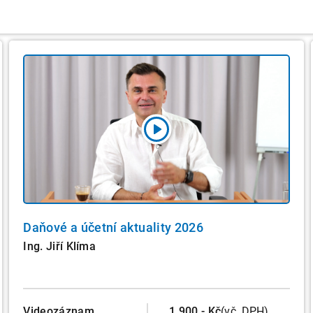
Daňové a účetní aktuality 2026
Ing. Jiří Klíma
Videozáznam
1.900,- Kč
(vč. DPH)