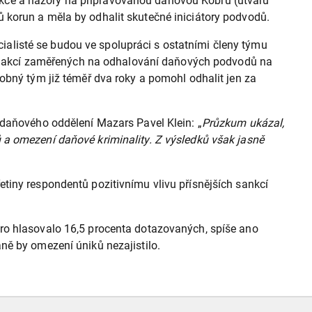
kce a názory na připravovanou daňovou Kobru (útvaru
 korun a měla by odhalit skutečné iniciátory podvodů.
ecialisté se budou ve spolupráci s ostatními členy týmu
ních akcí zaměřených na odhalování daňových podvodů na
obný tým již téměř dva roky a pomohl odhalit jen za
 daňového oddělení Mazars Pavel Klein: „
Průzkum ukázal,
 a omezení daňové kriminality. Z výsledků však jasně
tiny respondentů pozitivnímu vlivu přísnějších sankcí
pro hlasovalo 16,5 procenta dotazovaných, spíše ano
ně by omezení úniků nezajistilo.