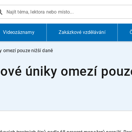
Videozáznamy
Zakázkové vzdělávání
Č
y omezí pouze nižší daně
ové úniky omezí pouze