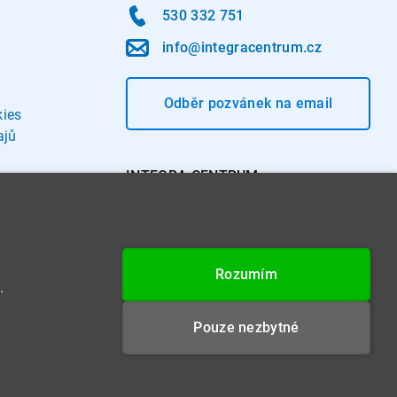
530 332 751
info@integracentrum.cz
Odběr pozvánek
na email
kies
ajů
INTEGRA CENTRUM s.r.o.
Jabloňová 662/7
621 00 Brno
IČ: 26234203
Rozumím
DIČ: CZ26234203
.
Datová schránka: 4beca6d
Pouze nezbytné