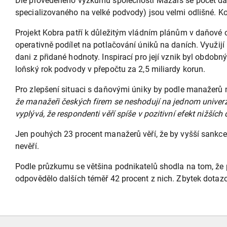
Dle provedeného výzkumu společnosti Mazars se počet daň
specializovaného na velké podvody) jsou velmi odlišné. K
Projekt Kobra patří k důležitým vládním plánům v daňové obl
operativně podílet na potlačování úniků na daních. Využi
dani z přidané hodnoty. Inspirací pro její vznik byl obdo
loňský rok podvody v přepočtu za 2,5 miliardy korun.
Pro zlepšení situaci s daňovými úniky by podle manažerů m
že manažeři českých firem se neshodují na jednom univerz
vyplývá, že respondenti věří spíše v pozitivní efekt nižších 
Jen pouhých 23 procent manažerů věří, že by vyšší sankce 
nevěří.
Podle průzkumu se většina podnikatelů shodla na tom, že 
odpovědělo dalších téměř 42 procent z nich. Zbytek dotazo