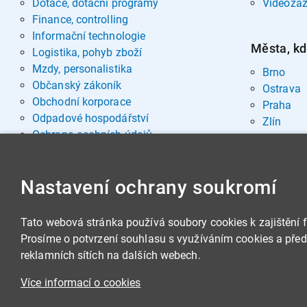
Dotace, dotační programy
Videozá
Finance, controlling
Informační technologie
Města, kd
Logistika, pohyb zboží
Mzdy, personalistika
Brno
Občanský zákoník
Ostrava
Obchodní korporace
Praha
Odpadové hospodářství
Zlín
Ochrana osobních údajů
Pohřebnictví
Rozvoj osobnosti
Nastavení ochrany soukromí
Sociální oblast
Spisová služba, archivnictví
Stavby, nemovitosti
Tato webová stránka používá soubory cookies k zajištění 
Veřejná správa
Prosíme o potvrzení souhlasu s využíváním cookies a předá
Veřejné zakázky
reklamních sítích na dalších webech.
Zbrojní legislativa
Více informací o cookies
Životní prostředí