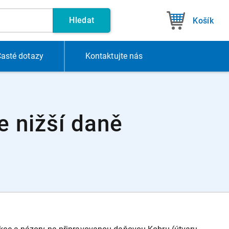
Hledat
Košík
asté dotazy
Kontakt
ujte nás
 nižší daně