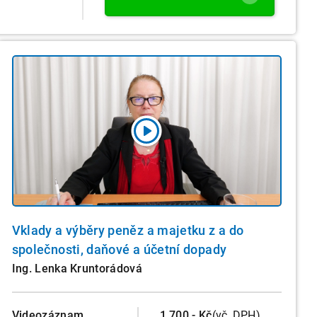
Vklady a výběry peněz a majetku z a do
společnosti, daňové a účetní dopady
Ing. Lenka Kruntorádová
Videozáznam
1.700,- Kč
(vč. DPH)