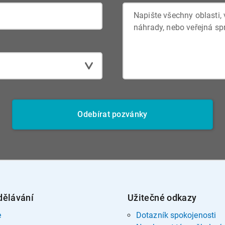
Odebírat pozvánky
dělávání
Užitečné odkazy
e
Dotazník spokojenosti