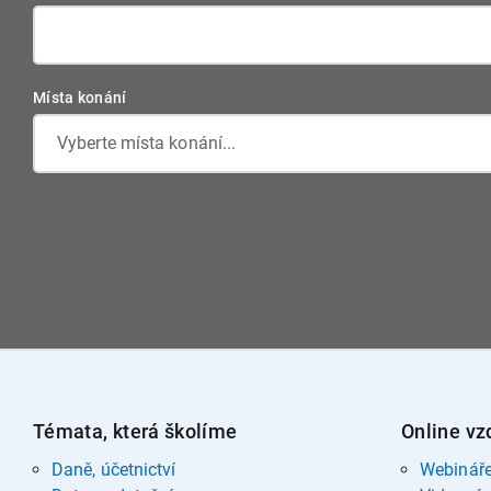
Místa konání
Vyberte místa konání...
Témata, která školíme
Online vz
Daně, účetnictví
Webinář