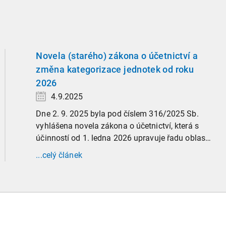
Novela (starého) zákona o účetnictví a
změna kategorizace jednotek od roku
2026
4.9.2025
Dne 2. 9. 2025 byla pod číslem 316/2025 Sb.
vyhlášena novela zákona o účetnictví, která s
účinností od 1. ledna 2026 upravuje řadu oblastí
účetní praxe. Již nyní, s účinností od 3. září
...celý článek
2025, platí nová, zvýšená kritéria pro zařazení
firem do velikostních a použijí se zpětně již pro
účetní období započaté v roce 2024.