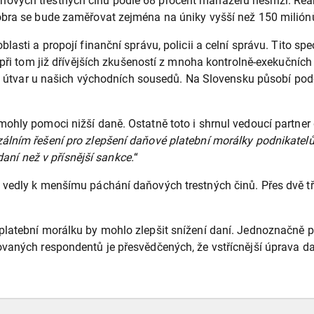
ových trestných činů podle 68 procent manažerů nesníží. Rea
obra se bude zaměřovat zejména na úniky vyšší než 150 miliónů
asti a propojí finanční správu, policii a celní správu. Tito sp
jí při tom již dřívějších zkušeností z mnoha kontrolně-exekuč
bný útvar u našich východních sousedů. Na Slovensku působí pod
ohly pomoci nižší daně. Ostatně toto i shrnul vedoucí partner
álním řešení pro zlepšení daňové platební morálky podnikatelů
daní než v přísnější sankce.
“
vedly k menšímu páchání daňových trestných činů. Přes dvě tře
platební morálku by mohlo zlepšit snížení daní. Jednoznačně 
vaných respondentů je přesvědčených, že vstřícnější úprava da