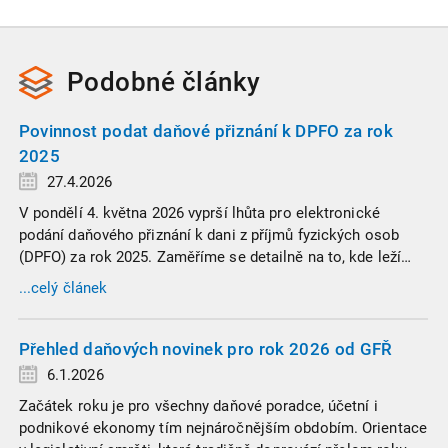
Podobné
články
Povinnost podat daňové přiznání k DPFO za rok
2025
27.4.2026
V pondělí 4. května 2026 vyprší lhůta pro elektronické
podání daňového přiznání k dani z příjmů fyzických osob
(DPFO) za rok 2025. Zaměříme se detailně na to, kde leží
hranice povinnosti přiznání podat, jaké jsou nejčastější
...celý článek
chytáky v soubězích příjmů a na co si dát v roce 2026
obzvlášť pozor.
Přehled daňových novinek pro rok 2026 od GFŘ
6.1.2026
Začátek roku je pro všechny daňové poradce, účetní i
podnikové ekonomy tím nejnáročnějším obdobím. Orientace