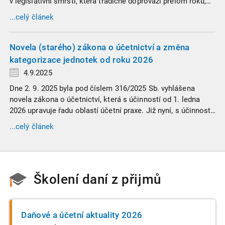
v legislativní smršti, která tradičně doprovází přelom roku,
vyžaduje nastudovat všechny novely a doprovodné
...celý článek
informace. Generální finanční ředitelství (GFŘ) zveřejnilo
souhrnný materiál, který by neměl chybět v záložkách
žádného daňového profesionála.
Novela (starého) zákona o účetnictví a změna
kategorizace jednotek od roku 2026
4.9.2025
Dne 2. 9. 2025 byla pod číslem 316/2025 Sb. vyhlášena
novela zákona o účetnictví, která s účinností od 1. ledna
2026 upravuje řadu oblastí účetní praxe. Již nyní, s účinností
od 3. září 2025, platí nová, zvýšená kritéria pro zařazení firem
...celý článek
do velikostních a použijí se zpětně již pro účetní období
započaté v roce 2024.
Školení daní z přijmů
Daňové a účetní aktuality 2026