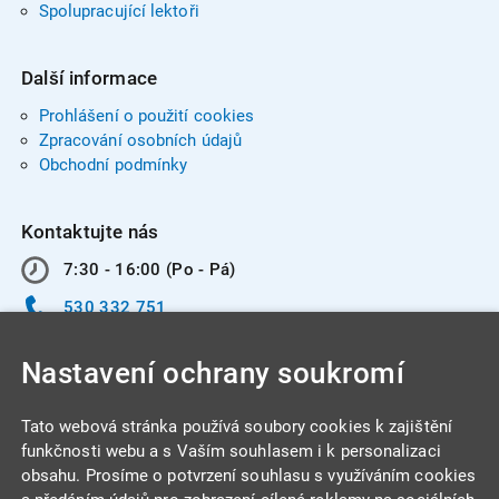
Spolupracující lektoři
Další informace
Prohlášení o použití cookies
Zpracování osobních údajů
Obchodní podmínky
Kontaktujte nás
7:30 - 16:00 (Po - Pá)
530 332 751
info@integracentrum.cz
Nastavení ochrany soukromí
Odběr pozvánek
na email
Tato webová stránka používá soubory cookies k zajištění
funkčnosti webu a s Vaším souhlasem i k personalizaci
obsahu. Prosíme o potvrzení souhlasu s využíváním cookies
INTEGRA CENTRUM s.r.o.