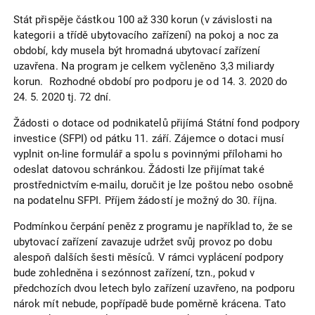
Stát přispěje částkou 100 až 330 korun (v závislosti na
kategorii a třídě ubytovacího zařízení) na pokoj a noc za
období, kdy musela být hromadná ubytovací zařízení
uzavřena. Na program je celkem vyčleněno 3,3 miliardy
korun. Rozhodné období pro podporu je od 14. 3. 2020 do
24. 5. 2020 tj. 72 dní.
Žádosti o dotace od podnikatelů přijímá Státní fond podpory
investice (SFPI) od pátku 11. září. Zájemce o dotaci musí
vyplnit on-line formulář a spolu s povinnými přílohami ho
odeslat datovou schránkou. Žádosti lze přijímat také
prostřednictvím e-mailu, doručit je lze poštou nebo osobně
na podatelnu SFPI. Příjem žádostí je možný do 30. října.
Podmínkou čerpání peněz z programu je například to, že se
ubytovací zařízení zavazuje udržet svůj provoz po dobu
alespoň dalších šesti měsíců. V rámci vyplácení podpory
bude zohledněna i sezónnost zařízení, tzn., pokud v
předchozích dvou letech bylo zařízení uzavřeno, na podporu
nárok mít nebude, popřípadě bude poměrně krácena. Tato