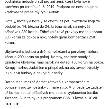
podmínka nebude platit pro zařízení, která byla nově
otevřena po termínu 1. 6. 2019. Podpora se nevztahuje na
krátkodobé pronájmy typu Airbnb.
Hotely, motely a botely se čtyřmi až pěti hvězdami mají za
období od 14. března do 24. května nárok na nejvyšší
příspěvek 330 korun. Tříhvězdičkové provozy mohou dostat
300 korun za pokoj a noc, hotely garni kompenzaci 250
korun.
Ubytování s jednou a dvěma hvězdami a penziony mohou
žádat o 200 korun na pokoj. Kempy, chatové osady či
turistické ubytovny mají nárok na dotaci 100 korun na pokoj.
Kempy mohou žádat jen o příspěvek na ubytovací objekty,
jako jsou budovy s pokoji či chatky.
Dotaci není možné čerpat zároveň s kompenzačním
bonusem pro živnostníky či malé s.r.o. V případě, že žadatel
už bonus dostal, příspěvek mu bude o vyplacenou částku
zkrácen. Slučitelný je s programem COVID lázně a COVID
nájemné.