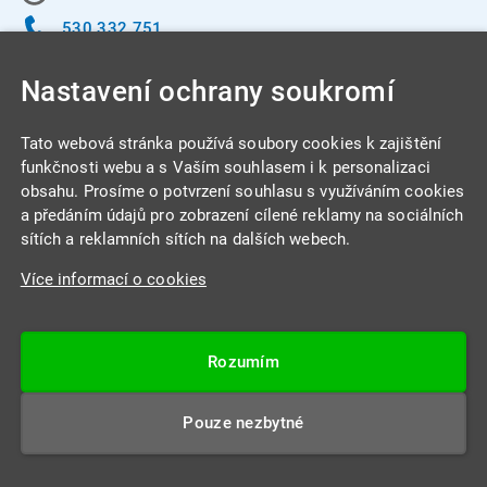
530 332 751
info@integracentrum.cz
Nastavení ochrany soukromí
Odběr pozvánek
na email
Tato webová stránka používá soubory cookies k zajištění
funkčnosti webu a s Vaším souhlasem i k personalizaci
obsahu. Prosíme o potvrzení souhlasu s využíváním cookies
INTEGRA CENTRUM s.r.o.
a předáním údajů pro zobrazení cílené reklamy na sociálních
Jabloňová 662/7
sítích a reklamních sítích na dalších webech.
621 00 Brno
Více informací o cookies
IČ: 26234203
DIČ: CZ26234203
Rozumím
Datová schránka: 4beca6d
Pouze nezbytné