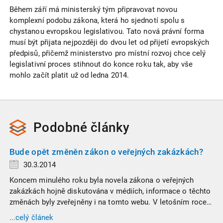
Během září má ministerský tým připravovat novou
komplexní podobu zákona, která ho sjednotí spolu s
chystanou evropskou legislativou. Tato nová právní forma
musí být přijata nejpozději do dvou let od přijetí evropských
předpisů, přičemž ministerstvo pro místní rozvoj chce celý
legislativní proces stihnout do konce roku tak, aby vše
mohlo začít platit už od ledna 2014.
Podobné
články
Bude opět změněn zákon o veřejných zakázkách?
30.3.2014
Koncem minulého roku byla novela zákona o veřejných
zakázkách hojně diskutována v médiích, informace o těchto
změnách byly zveřejněny i na tomto webu. V letošním roce
se v této problematice ale zřejmě chystají další změny. Rada
...celý článek