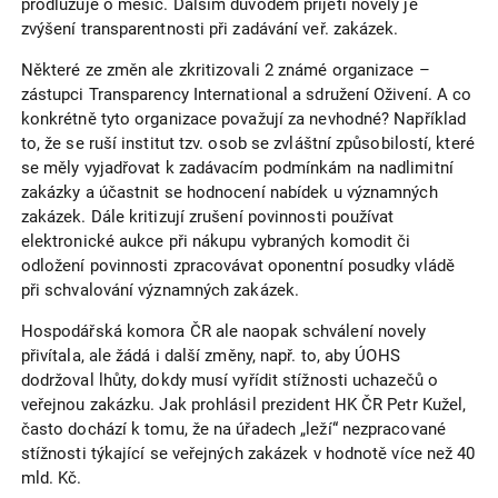
prodlužuje o měsíc. Dalším důvodem přijetí novely je
zvýšení transparentnosti při zadávání veř. zakázek.
Některé ze změn ale zkritizovali 2 známé organizace –
zástupci Transparency International a sdružení Oživení. A co
konkrétně tyto organizace považují za nevhodné? Například
to, že se ruší institut tzv. osob se zvláštní způsobilostí, které
se měly vyjadřovat k zadávacím podmínkám na nadlimitní
zakázky a účastnit se hodnocení nabídek u významných
zakázek. Dále kritizují zrušení povinnosti používat
elektronické aukce při nákupu vybraných komodit či
odložení povinnosti zpracovávat oponentní posudky vládě
při schvalování významných zakázek.
Hospodářská komora ČR ale naopak schválení novely
přivítala, ale žádá i další změny, např. to, aby ÚOHS
dodržoval lhůty, dokdy musí vyřídit stížnosti uchazečů o
veřejnou zakázku. Jak prohlásil prezident HK ČR Petr Kužel,
často dochází k tomu, že na úřadech „leží“ nezpracované
stížnosti týkající se veřejných zakázek v hodnotě více než 40
mld. Kč.