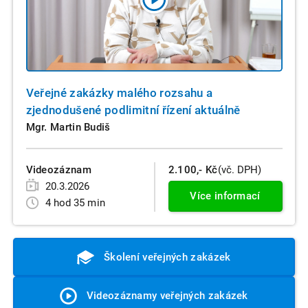
Veřejné zakázky malého rozsahu a
zjednodušené podlimitní řízení aktuálně
Mgr. Martin Budiš
Videozáznam
2.100,- Kč
(vč. DPH)
20.3.2026
Více informací
4 hod 35 min
Školení veřejných zakázek
Videozáznamy veřejných zakázek