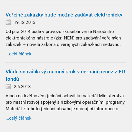
pro všeobecné záležitosti přijala v polovině února
legislativní balíček a nyní pracuje kvůli novým evropským
směrnicím na zcela novém zákonu o veřejných zakázkách.
Veřejné zakázky bude možné zadávat elektronicky
19.12.2013
Od jara 2014 bude v provozu zkušební verze Národního
elektronického nástroje (zkr. NEN) pro zadávání veřejných
zakázek – novela zákona o veřejných zakázkách nedávno
prošla poslaneckou sněmovnou. Tento nástroj je
...celý článek
realizovaný v rámci projektu Národní infrastruktura pro
elektronické zadávání veřejných zakázek (zkr. NIPEZ).
Vláda schválila významný krok v čerpání peněz z EU
fondů
2.6.2013
Vláda na květnovém jednání schválila materiál Ministerstva
pro místní rozvoj spojený s rizikovými operačními programy.
Materiál z tohoto jednání obsahuje shrnující informace o
rizikových OP, nastavuje podmínky a další postup a jsou zde
...celý článek
uvedené také návrhy řešení rizik a konkrétní navržené částky
realokací.