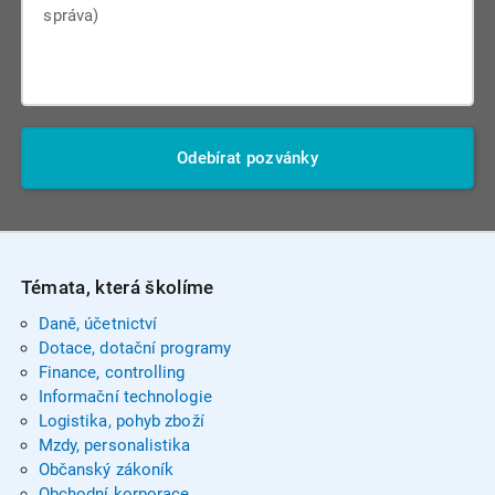
Odebírat pozvánky
Témata, která školíme
Daně, účetnictví
Dotace, dotační programy
Finance, controlling
Informační technologie
Logistika, pohyb zboží
Mzdy, personalistika
Občanský zákoník
Obchodní korporace