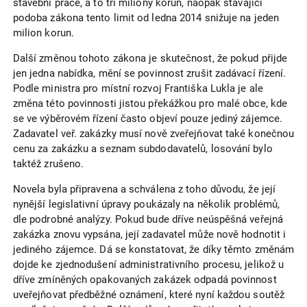
stavební práce, a to tři miliony korun, naopak stávající
podoba zákona tento limit od ledna 2014 snižuje na jeden
milion korun.
Další změnou tohoto zákona je skutečnost, že pokud přijde
jen jedna nabídka, mění se povinnost zrušit zadávací řízení.
Podle ministra pro místní rozvoj Františka Lukla je ale
změna této povinnosti jistou překážkou pro malé obce, kde
se ve výběrovém řízení často objeví pouze jediný zájemce.
Zadavatel veř. zakázky musí nově zveřejňovat také konečnou
cenu za zakázku a seznam subdodavatelů, losování bylo
taktéž zrušeno.
Novela byla připravena a schválena z toho důvodu, že její
nynější legislativní úpravy poukázaly na několik problémů,
dle podrobné analýzy. Pokud bude dříve neúspěšná veřejná
zakázka znovu vypsána, její zadavatel může nově hodnotit i
jediného zájemce. Dá se konstatovat, že díky těmto změnám
dojde ke zjednodušení administrativního procesu, jelikož u
dříve zmíněných opakovaných zakázek odpadá povinnost
uveřejňovat předběžné oznámení, které nyní každou soutěž