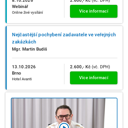
8.10.2026
2.600,- Kč
(vč. DPH)
Webinář
Více informací
Online živé vysílání
Nejčastější pochybení zadavatele ve veřejných
zakázkách
Mgr. Martin Budiš
13.10.2026
2.600,- Kč
(vč. DPH)
Brno
Více informací
Hotel Avanti