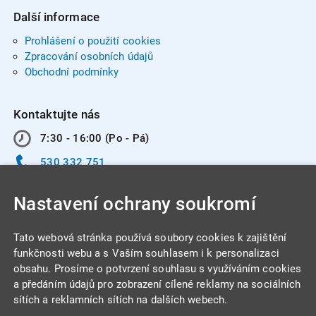
Další informace
Prohlášení o použití cookies
Zpracování osobních údajů
Obchodní podmínky
Kontaktujte nás
7:30 - 16:00 (Po - Pá)
530 332 751
info@integracentrum.cz
Nastavení ochrany soukromí
Odběr pozvánek
na email
Tato webová stránka používá soubory cookies k zajištění
funkčnosti webu a s Vaším souhlasem i k personalizaci
obsahu. Prosíme o potvrzení souhlasu s využíváním cookies
INTEGRA CENTRUM s.r.o.
a předáním údajů pro zobrazení cílené reklamy na sociálních
Jabloňová 662/7
sítích a reklamních sítích na dalších webech.
621 00 Brno