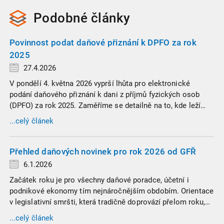
Podobné
články
Povinnost podat daňové přiznání k DPFO za rok
2025
27.4.2026
V pondělí 4. května 2026 vyprší lhůta pro elektronické
podání daňového přiznání k dani z příjmů fyzických osob
(DPFO) za rok 2025. Zaměříme se detailně na to, kde leží
hranice povinnosti přiznání podat, jaké jsou nejčastější
...celý článek
chytáky v soubězích příjmů a na co si dát v roce 2026
obzvlášť pozor.
Přehled daňových novinek pro rok 2026 od GFŘ
6.1.2026
Začátek roku je pro všechny daňové poradce, účetní i
podnikové ekonomy tím nejnáročnějším obdobím. Orientace
v legislativní smršti, která tradičně doprovází přelom roku,
vyžaduje nastudovat všechny novely a doprovodné
...celý článek