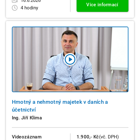
16.6.2026
Více informací
4 hodiny
Hmotný a nehmotný majetek v daních a
účetnictví
Ing. Jiří Klíma
Videozáznam
1.900,- Kč
(vč. DPH)