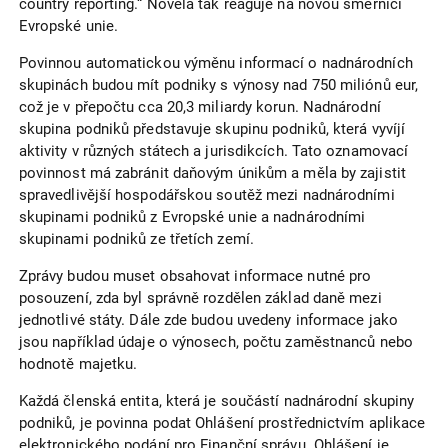
country reporting.“ Novela tak reaguje na novou směrnici
Evropské unie.
Povinnou automatickou výměnu informací o nadnárodních
skupinách budou mít podniky s výnosy nad 750 miliónů eur,
což je v přepočtu cca 20,3 miliardy korun. Nadnárodní
skupina podniků představuje skupinu podniků, která vyvíjí
aktivity v různých státech a jurisdikcích. Tato oznamovací
povinnost má zabránit daňovým únikům a měla by zajistit
spravedlivější hospodářskou soutěž mezi nadnárodními
skupinami podniků z Evropské unie a nadnárodními
skupinami podniků ze třetích zemí.
Zprávy budou muset obsahovat informace nutné pro
posouzení, zda byl správně rozdělen základ daně mezi
jednotlivé státy. Dále zde budou uvedeny informace jako
jsou například údaje o výnosech, počtu zaměstnanců nebo
hodnotě majetku.
Každá členská entita, která je součástí nadnárodní skupiny
podniků, je povinna podat Ohlášení prostřednictvím aplikace
elektronického podání pro Finanční správu. Ohlášení je