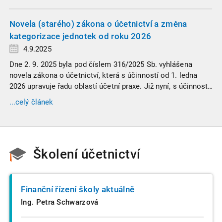
informace. Generální finanční ředitelství (GFŘ) zveřejnilo
souhrnný materiál, který by neměl chybět v záložkách
žádného daňového profesionála.
Novela (starého) zákona o účetnictví a změna
kategorizace jednotek od roku 2026
4.9.2025
Dne 2. 9. 2025 byla pod číslem 316/2025 Sb. vyhlášena
novela zákona o účetnictví, která s účinností od 1. ledna
2026 upravuje řadu oblastí účetní praxe. Již nyní, s účinností
od 3. září 2025, platí nová, zvýšená kritéria pro zařazení firem
...celý článek
do velikostních a použijí se zpětně již pro účetní období
započaté v roce 2024.
Školení účetnictví
Finanční řízení školy aktuálně
Ing. Petra Schwarzová