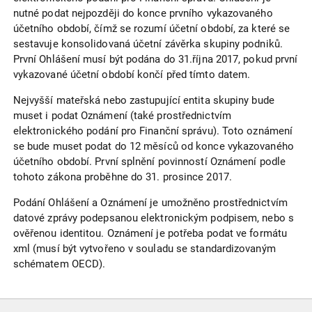
nutné podat nejpozději do konce prvního vykazovaného
účetního období, čímž se rozumí účetní období, za které se
sestavuje konsolidovaná účetní závěrka skupiny podniků.
První Ohlášení musí být podána do 31.října 2017, pokud první
vykazované účetní období končí před tímto datem.
Nejvyšší mateřská nebo zastupující entita skupiny bude
muset i podat Oznámení (také prostřednictvím
elektronického podání pro Finanční správu). Toto oznámení
se bude muset podat do 12 měsíců od konce vykazovaného
účetního období. První splnění povinností Oznámení podle
tohoto zákona proběhne do 31. prosince 2017.
Podání Ohlášení a Oznámení je umožněno prostřednictvím
datové zprávy podepsanou elektronickým podpisem, nebo s
ověřenou identitou. Oznámení je potřeba podat ve formátu
xml (musí být vytvořeno v souladu se standardizovaným
schématem OECD).