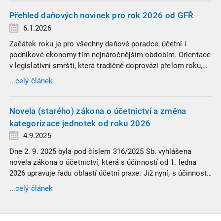
obzvlášť pozor.
Přehled daňových novinek pro rok 2026 od GFŘ
6.1.2026
Začátek roku je pro všechny daňové poradce, účetní i
podnikové ekonomy tím nejnáročnějším obdobím. Orientace
v legislativní smršti, která tradičně doprovází přelom roku,
vyžaduje nastudovat všechny novely a doprovodné
...celý článek
informace. Generální finanční ředitelství (GFŘ) zveřejnilo
souhrnný materiál, který by neměl chybět v záložkách
žádného daňového profesionála.
Novela (starého) zákona o účetnictví a změna
kategorizace jednotek od roku 2026
4.9.2025
Dne 2. 9. 2025 byla pod číslem 316/2025 Sb. vyhlášena
novela zákona o účetnictví, která s účinností od 1. ledna
2026 upravuje řadu oblastí účetní praxe. Již nyní, s účinností
od 3. září 2025, platí nová, zvýšená kritéria pro zařazení firem
...celý článek
do velikostních a použijí se zpětně již pro účetní období
započaté v roce 2024.