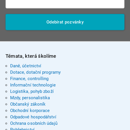
Odebírat pozvánky
Témata, která školíme
Daně, účetnictví
Dotace, dotační programy
Finance, controlling
Informační technologie
Logistika, pohyb zboží
Mzdy, personalistika
Občanský zákoník
Obchodní korporace
Odpadové hospodářství
Ochrana osobních údajů
Pohřebnictví