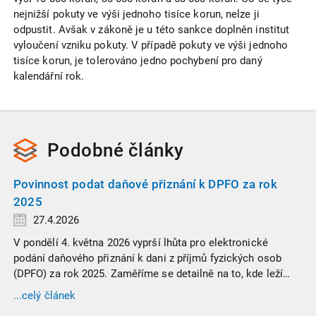
nejnižší pokuty ve výši jednoho tisíce korun, nelze ji
odpustit. Avšak v zákoně je u této sankce doplněn institut
vyloučení vzniku pokuty. V případě pokuty ve výši jednoho
tisíce korun, je tolerováno jedno pochybení pro daný
kalendářní rok.
Podobné
články
Povinnost podat daňové přiznání k DPFO za rok
2025
27.4.2026
V pondělí 4. května 2026 vyprší lhůta pro elektronické
podání daňového přiznání k dani z příjmů fyzických osob
(DPFO) za rok 2025. Zaměříme se detailně na to, kde leží
hranice povinnosti přiznání podat, jaké jsou nejčastější
...celý článek
chytáky v soubězích příjmů a na co si dát v roce 2026