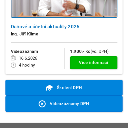
Daňové a účetní aktuality 2026
Ing. Jiří Klíma
Videozáznam
1.900,- Kč
(vč. DPH)
16.6.2026
Více informací
4 hodiny
Školení DPH
Videozáznamy DPH