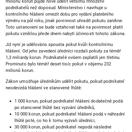
milionu korun půjde nově udělit většímu množství
podnikatelů než doposud. Ministerstvo i navrhuje u
kontrolního hlášení omezit dobu pro vydání platebního
výměru na půl roku, jinak povinnost uhradit pokutu zanikne.
Toto ustanovení se bude vztahovat také na povinnost platit
pokutu vzniklou přede dnem nabytí účinnosti tohoto zákona.
Již nyní je udělováno spousta pokut kvůli kontrolnímu
hlášení. Od jeho zavedení úředníci rozdali pokuty za téměř
1,3 miliardy korun. Podnikatelé ovšem zaplatili jen třetinu.
Prominuto bylo téměř deset tisíc pokut v objemu 232
milionů korun.
Zákon umožňuje úředníkům udělit pokutu, pokud podnikatel
neodevzdá hlášení ve stanovené lhůtě:
1 000 korun, pokud podnikatel hlášení dodatečně podá
po stanovené lhůtě bez vyzvání úředníků,
10 000 korun, pokud podnikatel hlášení podá v náhradní
lhůtě poté, co ho k tomu vyzvali úředníci,
30 000 korun, pokud podnikatel nepodá následné