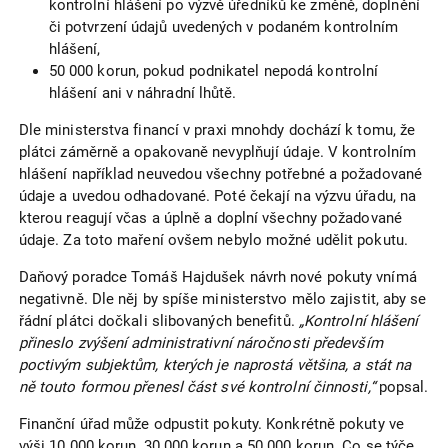
kontrolní hlášení po výzvě úředníků ke změně, doplnění
či potvrzení údajů uvedených v podaném kontrolním
hlášení,
50 000 korun, pokud podnikatel nepodá kontrolní
hlášení ani v náhradní lhůtě.
Dle ministerstva financí v praxi mnohdy dochází k tomu, že
plátci záměrně a opakovaně nevyplňují údaje. V kontrolním
hlášení například neuvedou všechny potřebné a požadované
údaje a uvedou odhadované. Poté čekají na výzvu úřadu, na
kterou reagují včas a úplně a doplní všechny požadované
údaje. Za toto maření ovšem nebylo možné udělit pokutu.
Daňový poradce Tomáš Hajdušek návrh nové pokuty vnímá
negativně. Dle něj by spíše ministerstvo mělo zajistit, aby se
řádní plátci dočkali slibovaných benefitů.
„Kontrolní hlášení
přineslo zvýšení administrativní náročnosti především
poctivým subjektům, kterých je naprostá většina, a stát na
ně touto formou přenesl část své kontrolní činnosti,“
popsal.
Finanční úřad může odpustit pokuty. Konkrétně pokuty ve
výši 10 000 korun, 30 000 korun a 50 000 korun. Co se týče