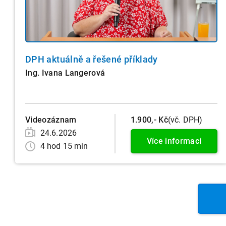
DPH aktuálně a řešené příklady
Ing. Ivana Langerová
Videozáznam
1.900,- Kč
(vč. DPH)
24.6.2026
Více informací
4 hod 15 min