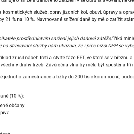
usiluje o snížení daňového zatížení v sektoru stravování, něk
kosmetických služeb, oprav jízdních kol, obuvi, úpravy a oprav
zby 21 % na 10 %. Navrhované snížení daně by mělo zatížit stát
ikatele prostřednictvím snížení jejich daňové zátěže,“
říká mini
 na stravovací služby nám ukázala, že i přes nižší DPH se výběr
lad zrušil náběh třetí a čtvrté fáze EET, ve které se v březnu a
t všechny druhy tržeb. Závěrečná vlna by měla být spuštěna tři 
ně jednoho zaměstnance a tržby do 200 tisíc korun ročně, budo
aně (10 %):
ižené občany
 piva