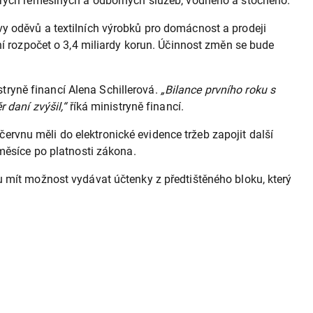
terých řemeslných a odborných služeb, vodného a stočného.
y oděvů a textilních výrobků pro domácnost a prodeji
ní rozpočet o 3,4 miliardy korun. Účinnost změn se bude
stryně financí Alena Schillerová.
„Bilance prvního roku s
 daní zvýšil,“
říká ministryně financí.
 červnu měli do elektronické evidence tržeb zapojit další
měsíce po platnosti zákona.
u mít možnost vydávat účtenky z předtištěného bloku, který