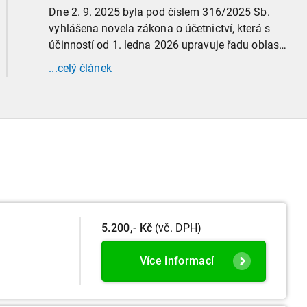
Dne 2. 9. 2025 byla pod číslem 316/2025 Sb.
vyhlášena novela zákona o účetnictví, která s
účinností od 1. ledna 2026 upravuje řadu oblastí
účetní praxe. Již nyní, s účinností od 3. září
...celý článek
2025, platí nová, zvýšená kritéria pro zařazení
firem do velikostních a použijí se zpětně již pro
účetní období započaté v roce 2024.
5.200,- Kč
(vč. DPH)
Více informací