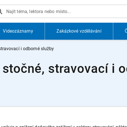
Videozáznamy
Zakázkové vzdělávání
Č
stravovací i odborné služby
stočné, stravovací i 