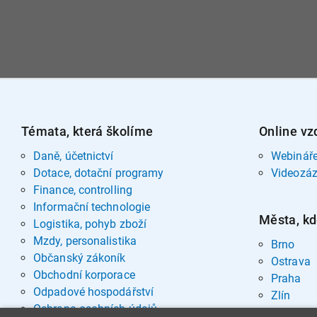
Témata, která školíme
Online vz
Daně, účetnictví
Webinář
Dotace, dotační programy
Videozá
Finance, controlling
Informační technologie
Města, kd
Logistika, pohyb zboží
Mzdy, personalistika
Brno
Občanský zákoník
Ostrava
Obchodní korporace
Praha
Odpadové hospodářství
Zlín
Ochrana osobních údajů