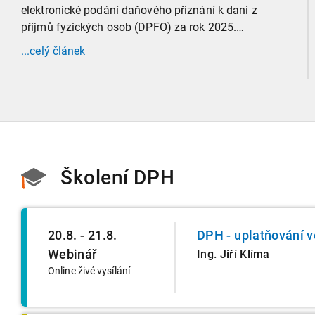
elektronické podání daňového přiznání k dani z
příjmů fyzických osob (DPFO) za rok 2025.
Zaměříme se detailně na to, kde leží hranice
...celý článek
povinnosti přiznání podat, jaké jsou nejčastější
chytáky v soubězích příjmů a na co si dát v roce
2026 obzvlášť pozor.
Školení DPH
20.8. - 21.8.
DPH - uplatňování v
Webinář
Ing. Jiří Klíma
Online živé vysílání