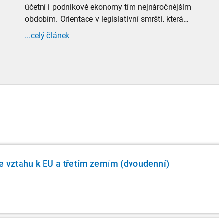
účetní i podnikové ekonomy tím nejnáročnějším
obdobím. Orientace v legislativní smršti, která
tradičně doprovází přelom roku, vyžaduje
...celý článek
nastudovat všechny novely a doprovodné
informace. Generální finanční ředitelství (GFŘ)
zveřejnilo souhrnný materiál, který by neměl
chybět v záložkách žádného daňového
profesionála.
e vztahu k EU a třetím zemím (dvoudenní)