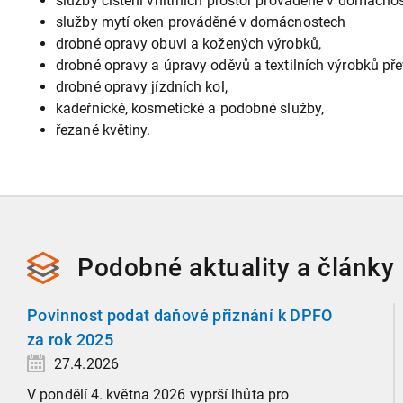
služby čištění vnitřních prostor prováděné v domácno
služby mytí oken prováděné v domácnostech
drobné opravy obuvi a kožených výrobků,
drobné opravy a úpravy oděvů a textilních výrobků p
drobné opravy jízdních kol,
kadeřnické, kosmetické a podobné služby,
řezané květiny.
Podobné
aktuality a
články
Povinnost podat daňové přiznání k DPFO
za rok 2025
27.4.2026
V pondělí 4. května 2026 vyprší lhůta pro