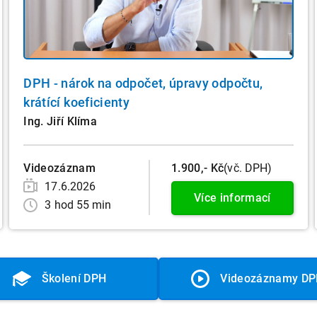
DPH - nárok na odpočet, úpravy odpočtu,
krátící koeficienty
Ing. Jiří Klíma
Videozáznam
1.900,- Kč
(vč. DPH)
17.6.2026
Více informací
3 hod 55 min
Školení DPH
Videozáznamy D