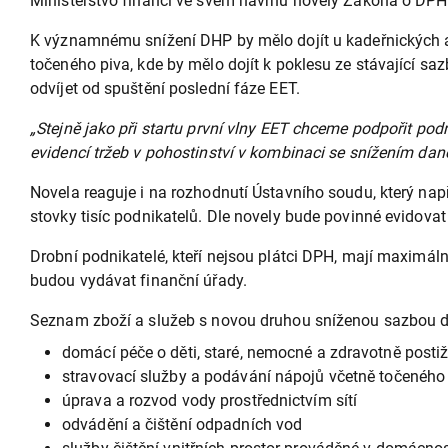
Ministerstvo financí ve svém návrhu novely Zákona o DPH 
K významnému snížení DHP by mělo dojít u kadeřnických a 
točeného piva, kde by mělo dojít k poklesu ze stávající sa
odvíjet od spuštění poslední fáze EET.
„Stejně jako při startu první vlny EET chceme podpořit podn
evidencí tržeb v pohostinství v kombinaci se snížením daně
Novela reaguje i na rozhodnutí Ústavního soudu, který napřík
stovky tisíc podnikatelů. Dle novely bude povinné evidova
Drobní podnikatelé, kteří nejsou plátci DPH, mají maximál
budou vydávat finanční úřady.
Seznam zboží a služeb s novou druhou sníženou sazbou d
domácí péče o děti, staré, nemocné a zdravotně post
stravovací služby a podávání nápojů včetně točeného
úprava a rozvod vody prostřednictvím sítí
odvádění a čištění odpadních vod