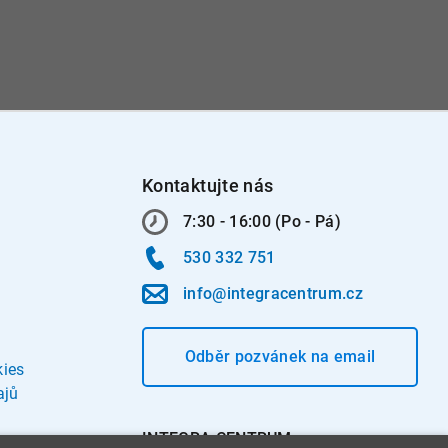
Kontaktujte nás
7:30 - 16:00 (Po - Pá)
530 332 751
info@integracentrum.cz
Odběr pozvánek
na email
kies
ajů
INTEGRA CENTRUM s.r.o.