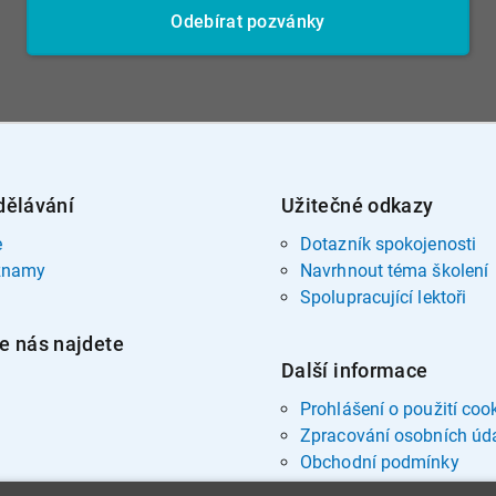
Odebírat pozvánky
dělávání
Užitečné odkazy
e
Dotazník spokojenosti
znamy
Navrhnout téma školení
Spolupracující lektoři
e nás najdete
Další informace
Prohlášení o použití coo
Zpracování osobních úd
Obchodní podmínky