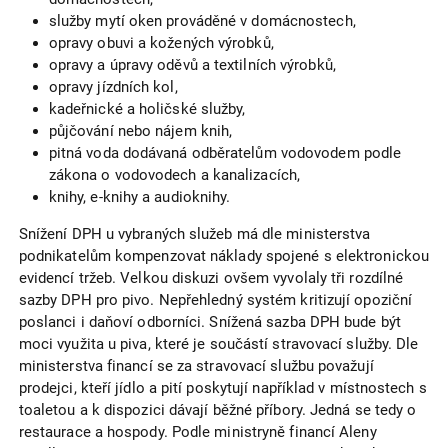
služby mytí oken prováděné v domácnostech,
opravy obuvi a kožených výrobků,
opravy a úpravy oděvů a textilních výrobků,
opravy jízdních kol,
kadeřnické a holičské služby,
půjčování nebo nájem knih,
pitná voda dodávaná odběratelům vodovodem podle
zákona o vodovodech a kanalizacích,
knihy, e-knihy a audioknihy.
Snížení DPH u vybraných služeb má dle ministerstva
podnikatelům kompenzovat náklady spojené s elektronickou
evidencí tržeb. Velkou diskuzi ovšem vyvolaly tři rozdílné
sazby DPH pro pivo. Nepřehledný systém kritizují opoziční
poslanci i daňoví odborníci. Snížená sazba DPH bude být
moci využita u piva, které je součástí stravovací služby. Dle
ministerstva financí se za stravovací službu považují
prodejci, kteří jídlo a pití poskytují například v místnostech s
toaletou a k dispozici dávají běžné příbory. Jedná se tedy o
restaurace a hospody. Podle ministryně financí Aleny