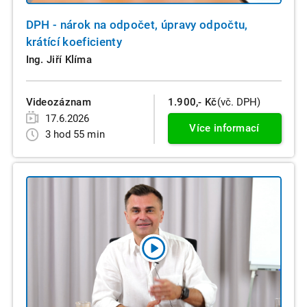
DPH - nárok na odpočet, úpravy odpočtu,
krátící koeficienty
Ing. Jiří Klíma
Videozáznam
1.900,- Kč
(vč. DPH)
17.6.2026
Více informací
3 hod 55 min