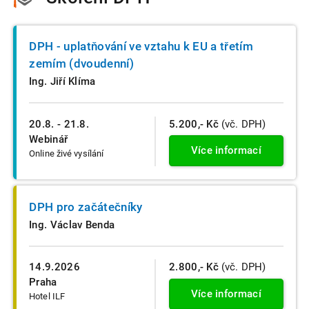
DPH - uplatňování ve vztahu k EU a třetím
zemím (dvoudenní)
Ing. Jiří Klíma
20.8. - 21.8.
5.200,- Kč
(vč. DPH)
Webinář
Více informací
Online živé vysílání
DPH pro začátečníky
Ing. Václav Benda
14.9.2026
2.800,- Kč
(vč. DPH)
Praha
Více informací
Hotel ILF