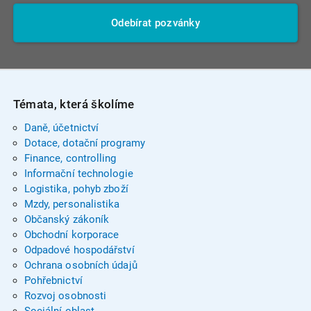
Odebírat pozvánky
Témata, která školíme
Daně, účetnictví
Dotace, dotační programy
Finance, controlling
Informační technologie
Logistika, pohyb zboží
Mzdy, personalistika
Občanský zákoník
Obchodní korporace
Odpadové hospodářství
Ochrana osobních údajů
Pohřebnictví
Rozvoj osobnosti
Sociální oblast