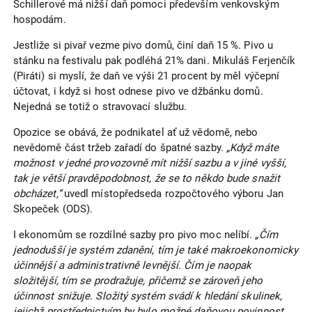
Schillerové má nižší daň pomoci především venkovským
hospodám.
Jestliže si pivař vezme pivo domů, činí daň 15 %. Pivo u
stánku na festivalu pak podléhá 21% dani. Mikuláš Ferjenčík
(Piráti) si myslí, že daň ve výši 21 procent by měl výčepní
účtovat, i když si host odnese pivo ve džbánku domů.
Nejedná se totiž o stravovací službu.
Opozice se obává, že podnikatel ať už vědomě, nebo
nevědomě část tržeb zařadí do špatné sazby.
„Když máte
možnost v jedné provozovně mít nižší sazbu a v jiné vyšší,
tak je větší pravděpodobnost, že se to někdo bude snažit
obcházet,“
uvedl místopředseda rozpočtového výboru Jan
Skopeček (ODS).
I ekonomům se rozdílné sazby pro pivo moc nelíbí.
„Čím
jednodušší je systém zdanění, tím je také makroekonomicky
účinnější a administrativně levnější. Čím je naopak
složitější, tím se prodražuje, přičemž se zároveň jeho
účinnost snižuje. Složitý systém svádí k hledání skulinek,
jejichž prostřednictvím by bylo možné daňovou povinnost