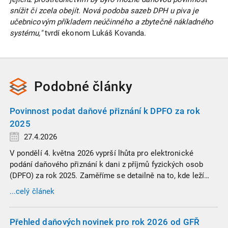
snížit či zcela obejít. Nová podoba sazeb DPH u piva je
učebnicovým příkladem neúčinného a zbytečně nákladného
systému,"
tvrdí ekonom Lukáš Kovanda.
Podobné
články
Povinnost podat daňové přiznání k DPFO za rok
2025
27.4.2026
V pondělí 4. května 2026 vyprší lhůta pro elektronické
podání daňového přiznání k dani z příjmů fyzických osob
(DPFO) za rok 2025. Zaměříme se detailně na to, kde leží
hranice povinnosti přiznání podat, jaké jsou nejčastější
...celý článek
chytáky v soubězích příjmů a na co si dát v roce 2026
obzvlášť pozor.
Přehled daňových novinek pro rok 2026 od GFŘ