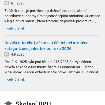
6.1.2026
Začátek roku je pro všechny daňové poradce, účetní i
podnikové ekonomy tím nejnáročnějším obdobím. Orientace
v legislativní smršti, která tradičně doprovází přelom roku,
vyžaduje nastudovat všechny novely a doprovodné
...celý článek
informace. Generální finanční ředitelství (GFŘ) zveřejnilo
souhrnný materiál, který by neměl chybět v záložkách
žádného daňového profesionála.
Novela (starého) zákona o účetnictví a změna
kategorizace jednotek od roku 2026
4.9.2025
Dne 2. 9. 2025 byla pod číslem 316/2025 Sb. vyhlášena
novela zákona o účetnictví, která s účinností od 1. ledna
2026 upravuje řadu oblastí účetní praxe. Již nyní, s účinností
od 3. září 2025, platí nová, zvýšená kritéria pro zařazení firem
...celý článek
do velikostních a použijí se zpětně již pro účetní období
započaté v roce 2024.
Školení DPH