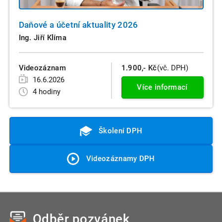
Daňové a účetní aktuality 2026
Ing. Jiří Klíma
Videozáznam
1.900,- Kč
(vč. DPH)
16.6.2026
Více informací
4 hodiny
Školení DPH
Videozáznamy DPH
Odběr pozvánek