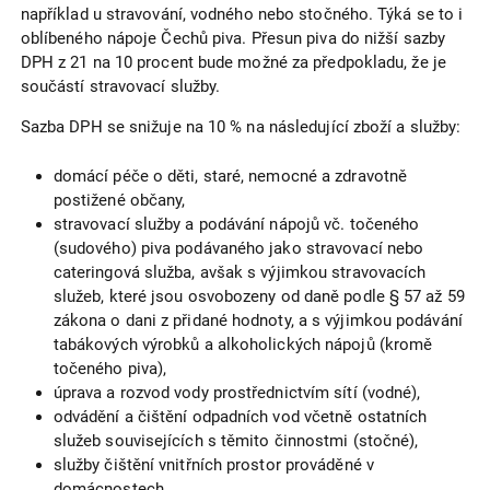
například u stravování, vodného nebo stočného. Týká se to i
oblíbeného nápoje Čechů piva. Přesun piva do nižší sazby
DPH z 21 na 10 procent bude možné za předpokladu, že je
součástí stravovací služby.
Sazba DPH se snižuje na 10 % na následující zboží a služby:
domácí péče o děti, staré, nemocné a zdravotně
postižené občany,
stravovací služby a podávání nápojů vč. točeného
(sudového) piva podávaného jako stravovací nebo
cateringová služba, avšak s výjimkou stravovacích
služeb, které jsou osvobozeny od daně podle § 57 až 59
zákona o dani z přidané hodnoty, a s výjimkou podávání
tabákových výrobků a alkoholických nápojů (kromě
točeného piva),
úprava a rozvod vody prostřednictvím sítí (vodné),
odvádění a čištění odpadních vod včetně ostatních
služeb souvisejících s těmito činnostmi (stočné),
služby čištění vnitřních prostor prováděné v
domácnostech,