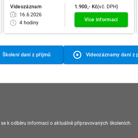
Videozáznam
1.900,- Kč
(vč. DPH)
16.6.2026
Více informací
4 hodiny
Školení daní z přijmů
Videozáznamy daní z 
e se k odběru informací o aktuálně připravovaných školeních.