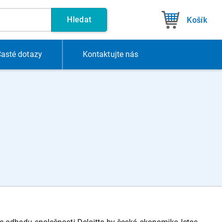
Hledat
Košík
asté dotazy
Kontakt
ujte nás