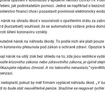
řísná opatření v souvislosti s epidemií nemoci COVID-19. Podl
řešení, jak podnikatelům pomoci. Jedná se například o bezúročn
isterstvo financí chce i pozastavit povinnost elektronicky evido
árok na úhradu škod v souvislosti s opatřeními státu za zabrá
 (kurzarbeit) souhlasil, že se automaticky vzdává práva domáh
i šíření koronaviru vznikly.
kutečně nárok na náhradu škody. To podle nich ale platí pouze 
m koronaviru přesunula pod zákon o ochraně zdraví. Opozice ten
mají nárok na ušlý zisk bez ohledu na to, zda jsou restrikce 
to podle krizového zákona nebo zdravotního zákona, je úplně stej
ikazujete nějakou činnost. A nic takového nenastalo,“
vysvětlil
penzaci.
t nedoplatil, pokud by měl firmám vyplácet náhradu škod.
„V tu
idi to bude stát neuvěřitelné peníze. Snažíme se reagovat rychle 