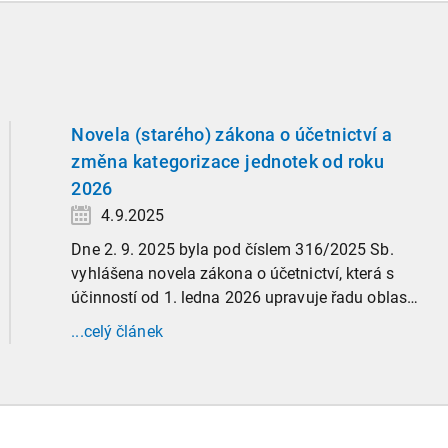
Novela (starého) zákona o účetnictví a
změna kategorizace jednotek od roku
2026
4.9.2025
Dne 2. 9. 2025 byla pod číslem 316/2025 Sb.
vyhlášena novela zákona o účetnictví, která s
účinností od 1. ledna 2026 upravuje řadu oblastí
účetní praxe. Již nyní, s účinností od 3. září
...celý článek
2025, platí nová, zvýšená kritéria pro zařazení
firem do velikostních a použijí se zpětně již pro
účetní období započaté v roce 2024.