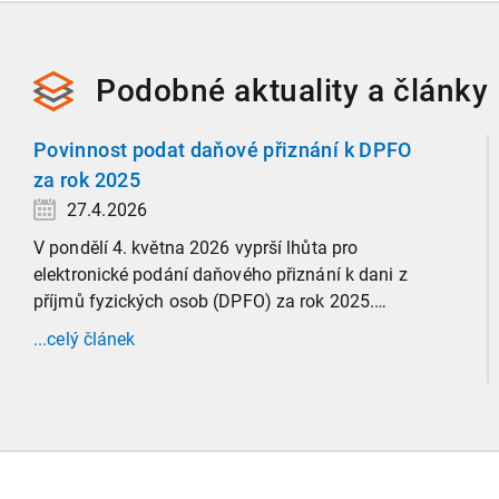
Podobné
aktuality a
články
Povinnost podat daňové přiznání k DPFO
za rok 2025
27.4.2026
V pondělí 4. května 2026 vyprší lhůta pro
elektronické podání daňového přiznání k dani z
příjmů fyzických osob (DPFO) za rok 2025.
Zaměříme se detailně na to, kde leží hranice
...celý článek
povinnosti přiznání podat, jaké jsou nejčastější
chytáky v soubězích příjmů a na co si dát v roce
2026 obzvlášť pozor.