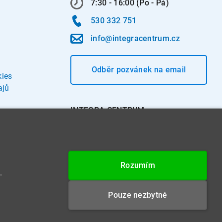
7:30 - 16:00 (Po - Pá)
530 332 751
info@integracentrum.cz
Odběr pozvánek
na email
kies
ajů
INTEGRA CENTRUM s.r.o.
Jabloňová 662/7
621 00 Brno
IČ: 26234203
Rozumím
DIČ: CZ26234203
.
Datová schránka: 4beca6d
Pouze nezbytné