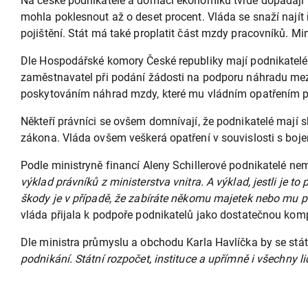
Na české podnikatele a domácí ekonomiku tvrdě dopadají p
mohla poklesnout až o deset procent. Vláda se snaží najít 
pojištění. Stát má také proplatit část mzdy pracovníků. Min
Dle Hospodářské komory České republiky mají podnikatelé n
zaměstnavatel při podání žádosti na podporu náhradu mezd
poskytováním náhrad mzdy, které mu vládním opatřením prot
Někteří právníci se ovšem domnívají, že podnikatelé mají s
zákona. Vláda ovšem veškerá opatření v souvislosti s boje
Podle ministryně financí Aleny Schillerové podnikatelé ne
výklad právníků z ministerstva vnitra. A výklad, jestli je 
škody je v případě, že zabíráte někomu majetek nebo mu př
vláda přijala k podpoře podnikatelů jako dostatečnou kom
Dle ministra průmyslu a obchodu Karla Havlíčka by se stá
podnikání. Státní rozpočet, instituce a upřímně i všechny l