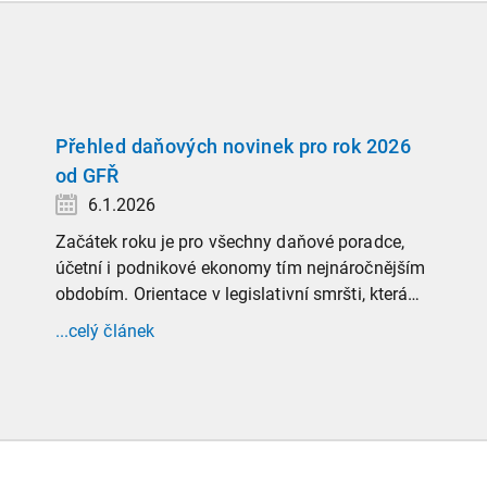
Přehled daňových novinek pro rok 2026
od GFŘ
6.1.2026
Začátek roku je pro všechny daňové poradce,
účetní i podnikové ekonomy tím nejnáročnějším
obdobím. Orientace v legislativní smršti, která
tradičně doprovází přelom roku, vyžaduje
...celý článek
nastudovat všechny novely a doprovodné
informace. Generální finanční ředitelství (GFŘ)
zveřejnilo souhrnný materiál, který by neměl
chybět v záložkách žádného daňového
profesionála.