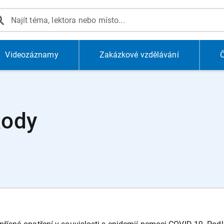
Videozáznamy
Zakázkové vzdělávání
Č
kody