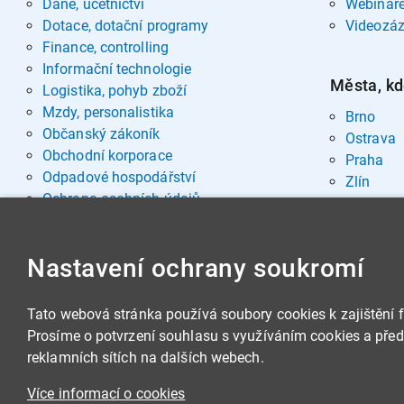
Daně, účetnictví
Webinář
Dotace, dotační programy
Videozá
Finance, controlling
Informační technologie
Města, kd
Logistika, pohyb zboží
Mzdy, personalistika
Brno
Občanský zákoník
Ostrava
Obchodní korporace
Praha
Odpadové hospodářství
Zlín
Ochrana osobních údajů
Pohřebnictví
Rozvoj osobnosti
Nastavení ochrany soukromí
Sociální oblast
Spisová služba, archivnictví
Stavby, nemovitosti
Tato webová stránka používá soubory cookies k zajištění 
Veřejná správa
Prosíme o potvrzení souhlasu s využíváním cookies a předá
Veřejné zakázky
reklamních sítích na dalších webech.
Zbrojní legislativa
Více informací o cookies
Životní prostředí