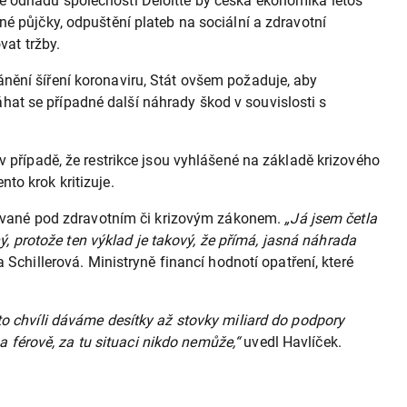
e odhadu společnosti Deloitte by česká ekonomika letos
é půjčky, odpuštění plateb na sociální a zdravotní
vat tržby.
nění šíření koronaviru, Stát ovšem požaduje, aby
at se případné další náhrady škod v souvislosti s
v případě, že restrikce jsou vyhlášené na základě krizového
to krok kritizuje.
vydávané pod zdravotním či krizovým zákonem.
„Já jsem četla
ný, protože ten výklad je takový, že přímá, jasná náhrada
a Schillerová. Ministryně financí hodnotí opatření, které
to chvíli dáváme desítky až stovky miliard do podpory
a férově, za tu situaci nikdo nemůže,“
uvedl Havlíček.