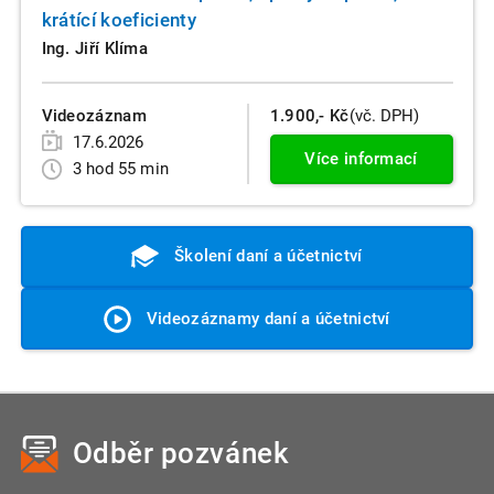
krátící koeficienty
Ing. Jiří Klíma
Videozáznam
1.900,- Kč
(vč. DPH)
17.6.2026
Více informací
3 hod 55 min
Školení daní a účetnictví
Videozáznamy daní a účetnictví
Odběr pozvánek