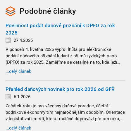
Podobné
články
Povinnost podat daňové přiznání k DPFO za rok
2025
27.4.2026
V pondělí 4. května 2026 vyprší lhůta pro elektronické
podání daňového přiznání k dani z příjmů fyzických osob
(DPFO) za rok 2025. Zaměříme se detailně na to, kde leží
hranice povinnosti přiznání podat, jaké jsou nejčastější
...celý článek
chytáky v soubězích příjmů a na co si dát v roce 2026
obzvlášť pozor.
Přehled daňových novinek pro rok 2026 od GFŘ
6.1.2026
Začátek roku je pro všechny daňové poradce, účetní i
podnikové ekonomy tím nejnáročnějším obdobím. Orientace
v legislativní smršti, která tradičně doprovází přelom roku,
vyžaduje nastudovat všechny novely a doprovodné
...celý článek