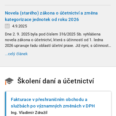
informace. Generální finanční ředitelství (GFŘ) zveřejnilo
souhrnný materiál, který by neměl chybět v záložkách
žádného daňového profesionála.
Novela (starého) zákona o účetnictví a změna
kategorizace jednotek od roku 2026
4.9.2025
Dne 2. 9. 2025 byla pod číslem 316/2025 Sb. vyhlášena
novela zákona o účetnictví, která s účinností od 1. ledna
2026 upravuje řadu oblastí účetní praxe. Již nyní, s účinností
od 3. září 2025, platí nová, zvýšená kritéria pro zařazení firem
...celý článek
do velikostních a použijí se zpětně již pro účetní období
započaté v roce 2024.
Školení daní a účetnictví
Fakturace v přeshraničním obchodu a
službách po významných změnách v DPH
Ing. Vladimír Zdražil