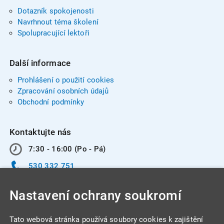
Dotazník spokojenosti
Navrhnout téma školení
Spolupracující lektoři
Další informace
Prohlášení o použití cookies
Zpracování osobních údajů
Obchodní podmínky
Kontaktujte nás
7:30 - 16:00 (Po - Pá)
530 332 751
info@integracentrum.cz
Nastavení ochrany soukromí
Odběr pozvánek
na email
Tato webová stránka používá soubory cookies k zajištění