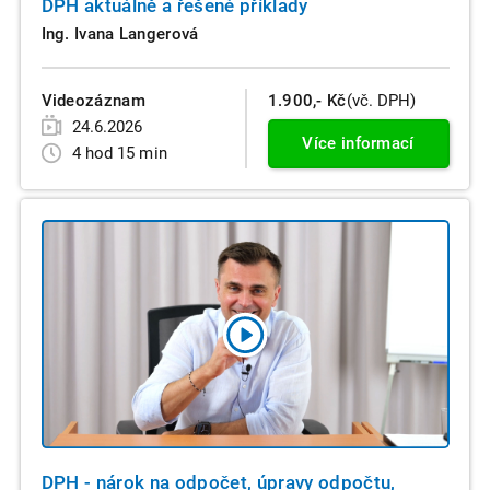
DPH aktuálně a řešené příklady
Ing. Ivana Langerová
Videozáznam
1.900,- Kč
(vč. DPH)
24.6.2026
Více informací
4 hod 15 min
DPH - nárok na odpočet, úpravy odpočtu,