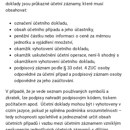
doklady jsou průkazné účetní záznamy, které musí
obsahovat:
označení účetního dokladu,
obsah účetního případu a jeho účastníky,
peněžní částku nebo informaci o ceně za měrnou
jednotku a vyjádření množství,
okamžik vyhotovení účetního dokladu,
okamžik uskutečnění účetní operace, není-li shodný s
okamžikem vyhotovení účetního dokladu,
podpisový záznam podle § 33 odst. 4 ZUC osoby
odpovědné za účetní případ a podpisový záznam osoby
odpovědné za jeho zaúčtování.
V případě, že je vede seznam používaných symbolů a
zkratek, lze podpisy nahradit podpisovým kódem, tiskem
počítačem apod. Účetní doklady mohou být i vyhotoveny v
cizím jazyce, pokud je splněna podmínka srozumitelnosti –
tedy schopnosti spolehlivě a jednoznačně určit obsah
účetních případů i vazbu mezi účetním záznamem vzniklým
seskupením jednotlivých účetních záznamů s dílčími