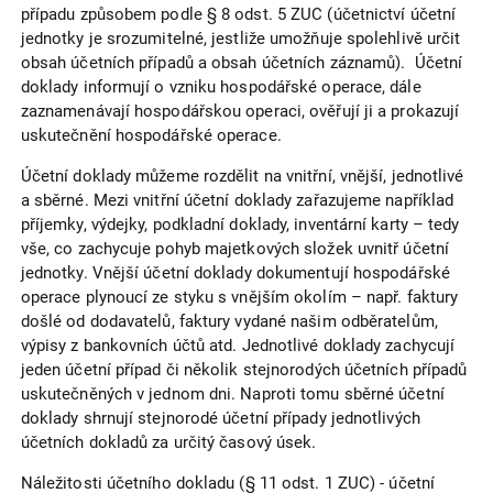
případu způsobem podle § 8 odst. 5 ZUC (účetnictví účetní
jednotky je srozumitelné, jestliže umožňuje spolehlivě určit
obsah účetních případů a obsah účetních záznamů). Účetní
doklady informují o vzniku hospodářské operace, dále
zaznamenávají hospodářskou operaci, ověřují ji a prokazují
uskutečnění hospodářské operace.
Účetní doklady můžeme rozdělit na vnitřní, vnější, jednotlivé
a sběrné. Mezi vnitřní účetní doklady zařazujeme například
příjemky, výdejky, podkladní doklady, inventární karty – tedy
vše, co zachycuje pohyb majetkových složek uvnitř účetní
jednotky. Vnější účetní doklady dokumentují hospodářské
operace plynoucí ze styku s vnějším okolím – např. faktury
došlé od dodavatelů, faktury vydané našim odběratelům,
výpisy z bankovních účtů atd. Jednotlivé doklady zachycují
jeden účetní případ či několik stejnorodých účetních případů
uskutečněných v jednom dni. Naproti tomu sběrné účetní
doklady shrnují stejnorodé účetní případy jednotlivých
účetních dokladů za určitý časový úsek.
Náležitosti účetního dokladu (§ 11 odst. 1 ZUC) - účetní