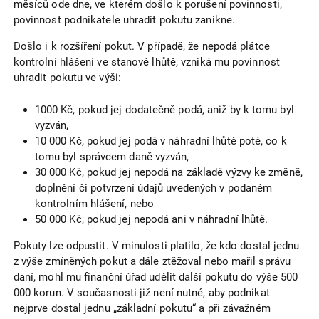
měsíců ode dne, ve kterém došlo k porušení povinnosti,
povinnost podnikatele uhradit pokutu zanikne.
Došlo i k rozšíření pokut. V případě, že nepodá plátce
kontrolní hlášení ve stanové lhůtě, vzniká mu povinnost
uhradit pokutu ve výši:
1000 Kč, pokud jej dodatečně podá, aniž by k tomu byl
vyzván,
10 000 Kč, pokud jej podá v náhradní lhůtě poté, co k
tomu byl správcem daně vyzván,
30 000 Kč, pokud jej nepodá na základě výzvy ke změně,
doplnění či potvrzení údajů uvedených v podaném
kontrolním hlášení, nebo
50 000 Kč, pokud jej nepodá ani v náhradní lhůtě.
Pokuty lze odpustit. V minulosti platilo, že kdo dostal jednu
z výše zmíněných pokut a dále ztěžoval nebo mařil správu
daní, mohl mu finanční úřad udělit další pokutu do výše 500
000 korun. V současnosti již není nutné, aby podnikat
nejprve dostal jednu „základní pokutu“ a při závažném