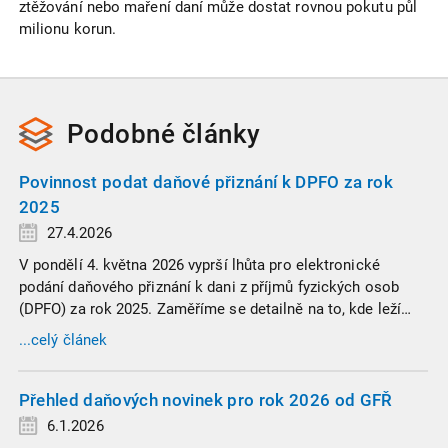
ztěžování nebo maření daní může dostat rovnou pokutu půl
milionu korun.
Podobné
články
Povinnost podat daňové přiznání k DPFO za rok
2025
27.4.2026
V pondělí 4. května 2026 vyprší lhůta pro elektronické
podání daňového přiznání k dani z příjmů fyzických osob
(DPFO) za rok 2025. Zaměříme se detailně na to, kde leží
hranice povinnosti přiznání podat, jaké jsou nejčastější
...celý článek
chytáky v soubězích příjmů a na co si dát v roce 2026
obzvlášť pozor.
Přehled daňových novinek pro rok 2026 od GFŘ
6.1.2026