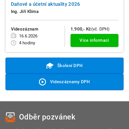
Daňové a účetní aktuality 2026
Ing. Jiří Klíma
Videozáznam
1.900,- Kč
(vč. DPH)
16.6.2026
Více informací
4 hodiny
Školení DPH
Videozáznamy DPH
Odběr pozvánek