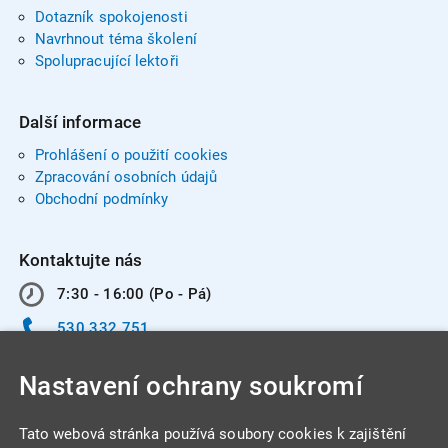
Dotazník spokojenosti
Navrhnout téma školení
Spolupracující lektoři
Další informace
Prohlášení o použití cookies
Zpracování osobních údajů
Obchodní podmínky
Kontaktujte nás
7:30 - 16:00 (Po - Pá)
530 332 751
info@integracentrum.cz
Nastavení ochrany soukromí
Odběr pozvánek
na email
Tato webová stránka používá soubory cookies k zajištění