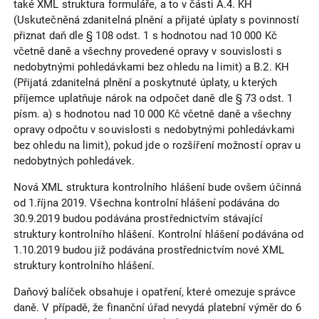
také XML struktura formuláře, a to v části A.4. KH
(Uskutečněná zdanitelná plnění a přijaté úplaty s povinností
přiznat daň dle § 108 odst. 1 s hodnotou nad 10 000 Kč
včetně daně a všechny provedené opravy v souvislosti s
nedobytnými pohledávkami bez ohledu na limit) a B.2. KH
(Přijatá zdanitelná plnění a poskytnuté úplaty, u kterých
příjemce uplatňuje nárok na odpočet daně dle § 73 odst. 1
písm. a) s hodnotou nad 10 000 Kč včetně daně a všechny
opravy odpočtu v souvislosti s nedobytnými pohledávkami
bez ohledu na limit), pokud jde o rozšíření možností oprav u
nedobytných pohledávek.
Nová XML struktura kontrolního hlášení bude ovšem účinná
od 1.října 2019. Všechna kontrolní hlášení podávána do
30.9.2019 budou podávána prostřednictvím stávající
struktury kontrolního hlášení. Kontrolní hlášení podávána od
1.10.2019 budou již podávána prostřednictvím nové XML
struktury kontrolního hlášení.
Daňový balíček obsahuje i opatření, které omezuje správce
daně. V případě, že finanční úřad nevydá platební výměr do 6