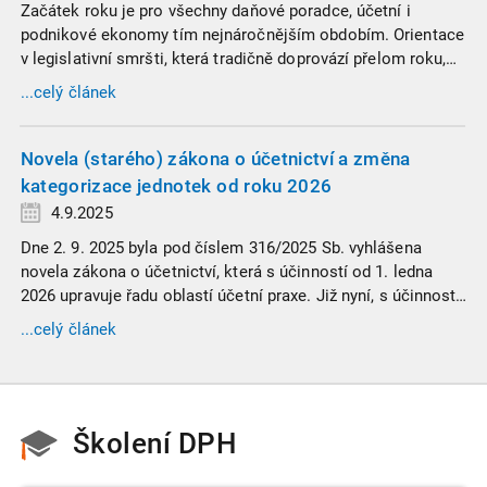
Začátek roku je pro všechny daňové poradce, účetní i
podnikové ekonomy tím nejnáročnějším obdobím. Orientace
v legislativní smršti, která tradičně doprovází přelom roku,
vyžaduje nastudovat všechny novely a doprovodné
...celý článek
informace. Generální finanční ředitelství (GFŘ) zveřejnilo
souhrnný materiál, který by neměl chybět v záložkách
žádného daňového profesionála.
Novela (starého) zákona o účetnictví a změna
kategorizace jednotek od roku 2026
4.9.2025
Dne 2. 9. 2025 byla pod číslem 316/2025 Sb. vyhlášena
novela zákona o účetnictví, která s účinností od 1. ledna
2026 upravuje řadu oblastí účetní praxe. Již nyní, s účinností
od 3. září 2025, platí nová, zvýšená kritéria pro zařazení firem
...celý článek
do velikostních a použijí se zpětně již pro účetní období
započaté v roce 2024.
Školení DPH