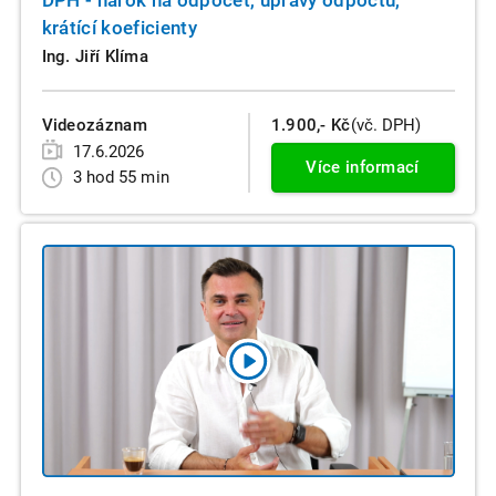
DPH - nárok na odpočet, úpravy odpočtu,
krátící koeficienty
Ing. Jiří Klíma
Videozáznam
1.900,- Kč
(vč. DPH)
17.6.2026
Více informací
3 hod 55 min