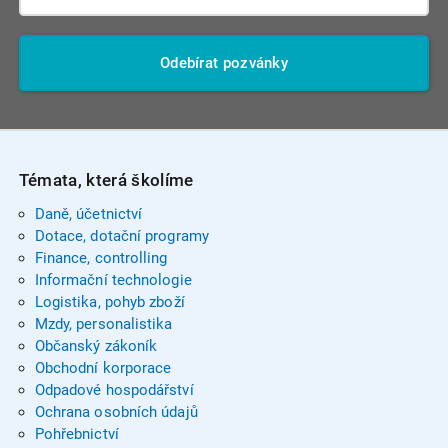
Odebírat pozvánky
Témata, která školíme
Daně, účetnictví
Dotace, dotační programy
Finance, controlling
Informační technologie
Logistika, pohyb zboží
Mzdy, personalistika
Občanský zákoník
Obchodní korporace
Odpadové hospodářství
Ochrana osobních údajů
Pohřebnictví