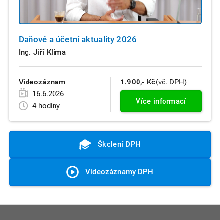
Daňové a účetní aktuality 2026
Ing. Jiří Klíma
Videozáznam
1.900,- Kč
(vč. DPH)
16.6.2026
Více informací
4 hodiny
Školení DPH
Videozáznamy DPH