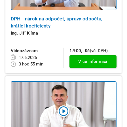
DPH - nárok na odpočet, úpravy odpočtu,
krátící koeficienty
Ing. Jiří Klíma
Videozáznam
1.900,- Kč
(vč. DPH)
17.6.2026
Více informací
3 hod 55 min