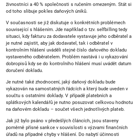
živnostníci a 40 % společnosti s ručením omezeným. Stát si
od toho slibuje pokles daňových úniků.
V současnosti se již diskutuje o konkrétních problémech
související s hlášením. Jde například o tzv. selfbilling tedy
situaci, kdy fakturu za dodavatele vystavuje jeho odběratel a
je nutné zajistit, aby jak dodavatel, tak i odběratel v
kontrolním hlášení uváděli stejné číslo daňového dokladu
vystaveného odběratelem. Problém nastává i u vykazování
dobropisů kdy se do kontrolního hlášení musí uvádět datum
doručení dokladu.
Je nutné také zhodnocení, jaký daňový dokladu bude
vykazován na samostatných řádcích a který bude uveden v
součtu s ostatními doklady. V případě platebních a
splátkových kalendářů je nutno posuzovat celkovou hodnotu
na daňovém dokladu – součet všech jednotlivých plateb.
Jak již bylo psáno v předešlých článcích, jsou staveny
poměrně přísné sankce v souvislosti s výzvami finančních
úřadů na případné chyby v hlášení. Do nabytí účinnosti