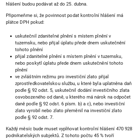
hlášení budou podávat až do 25. dubna.
Připomeňme si, že povinnost podat kontrolní hlášení má
plátce DPH pokud:
uskutečnil zdanitelné plnění s místem plnění v
tuzemsku, nebo přijal úplatu přede dnem uskutečnění
tohoto plnění
přijal zdanitelné plnění s místem plnění v tuzemsku,
nebo poskytl úplatu přede dnem uskutečnění tohoto
plnění
ve zvláštním režimu pro investiční zlato přijal
zprostředkovatelskou službu, u které byla uplatněna daň
podle § 92 odst. 5, uskutečnil dodání investičního zlata
osvobozeného od daně, u kterého má nárok na odpočet
daně podle § 92 odst. 6 písm. b) a c), nebo investiční
zlato vyrobil nebo zlato přeměnil na investiční zlato
podle § 92 odst. 7.
Každý měsíc bude muset vyplňovat kontrolní hlášení 470 928
podnikatelských subjektů. Z tohoto počtu 45 % tvoří