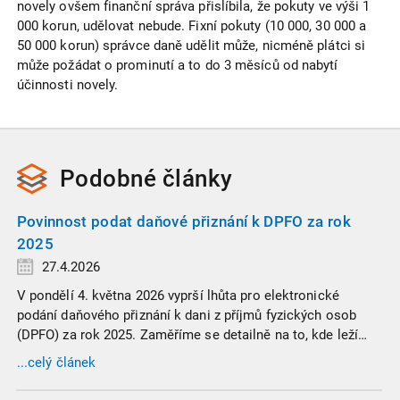
novely ovšem finanční správa přislíbila, že pokuty ve výši 1
000 korun, udělovat nebude. Fixní pokuty (10 000, 30 000 a
50 000 korun) správce daně udělit může, nicméně plátci si
může požádat o prominutí a to do 3 měsíců od nabytí
účinnosti novely.
Podobné
články
Povinnost podat daňové přiznání k DPFO za rok
2025
27.4.2026
V pondělí 4. května 2026 vyprší lhůta pro elektronické
podání daňového přiznání k dani z příjmů fyzických osob
(DPFO) za rok 2025. Zaměříme se detailně na to, kde leží
hranice povinnosti přiznání podat, jaké jsou nejčastější
...celý článek
chytáky v soubězích příjmů a na co si dát v roce 2026
obzvlášť pozor.