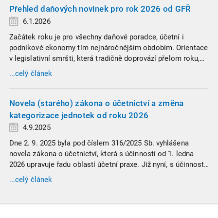
Přehled daňových novinek pro rok 2026 od GFŘ
6.1.2026
Začátek roku je pro všechny daňové poradce, účetní i
podnikové ekonomy tím nejnáročnějším obdobím. Orientace
v legislativní smršti, která tradičně doprovází přelom roku,
vyžaduje nastudovat všechny novely a doprovodné
...celý článek
informace. Generální finanční ředitelství (GFŘ) zveřejnilo
souhrnný materiál, který by neměl chybět v záložkách
žádného daňového profesionála.
Novela (starého) zákona o účetnictví a změna
kategorizace jednotek od roku 2026
4.9.2025
Dne 2. 9. 2025 byla pod číslem 316/2025 Sb. vyhlášena
novela zákona o účetnictví, která s účinností od 1. ledna
2026 upravuje řadu oblastí účetní praxe. Již nyní, s účinností
od 3. září 2025, platí nová, zvýšená kritéria pro zařazení firem
...celý článek
do velikostních a použijí se zpětně již pro účetní období
započaté v roce 2024.