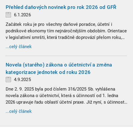
Přehled daňových novinek pro rok 2026 od GFŘ
6.1.2026
Začátek roku je pro všechny daňové poradce, účetní i
podnikové ekonomy tím nejnáročnějším obdobím. Orientace
v legislativní smršti, která tradičně doprovází přelom roku,
vyžaduje nastudovat všechny novely a doprovodné
...celý článek
informace. Generální finanční ředitelství (GFŘ) zveřejnilo
souhrnný materiál, který by neměl chybět v záložkách
žádného daňového profesionála.
Novela (starého) zákona o účetnictví a změna
kategorizace jednotek od roku 2026
4.9.2025
Dne 2. 9. 2025 byla pod číslem 316/2025 Sb. vyhlášena
novela zákona o účetnictví, která s účinností od 1. ledna
2026 upravuje řadu oblastí účetní praxe. Již nyní, s účinností
od 3. září 2025, platí nová, zvýšená kritéria pro zařazení firem
...celý článek
do velikostních a použijí se zpětně již pro účetní období
započaté v roce 2024.