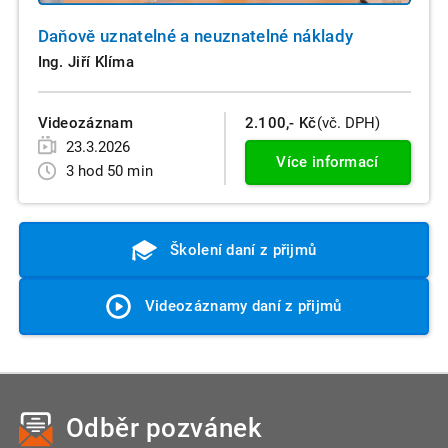
Daňově uznatelné a neuznatelné náklady
Ing. Jiří Klíma
Videozáznam
2.100,- Kč
(vč. DPH)
23.3.2026
Více informací
3 hod 50 min
Školení daní z přijmů
Videozáznamy daní z přijmů
Odběr pozvánek