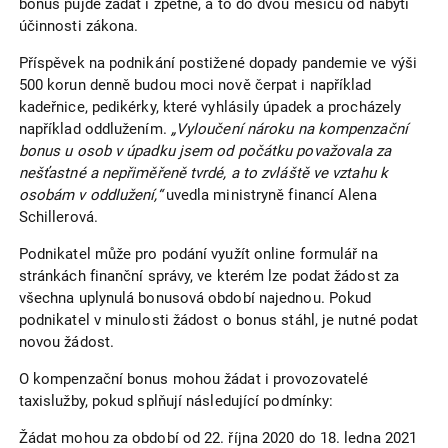
bonus půjde žádat i zpětně, a to do dvou měsíců od nabytí
účinnosti zákona.
Příspěvek na podnikání postižené dopady pandemie ve výši
500 korun denně budou moci nově čerpat i například
kadeřnice, pedikérky, které vyhlásily úpadek a procházely
například oddlužením.
„Vyloučení nároku na kompenzační
bonus u osob v úpadku jsem od počátku považovala za
nešťastné a nepřiměřeně tvrdé, a to zvláště ve vztahu k
osobám v oddlužení,“
uvedla ministryně financí Alena
Schillerová.
Podnikatel může pro podání využít online formulář na
stránkách finanční správy, ve kterém lze podat žádost za
všechna uplynulá bonusová období najednou. Pokud
podnikatel v minulosti žádost o bonus stáhl, je nutné podat
novou žádost.
O kompenzační bonus mohou žádat i provozovatelé
taxislužby, pokud splňují následující podmínky:
Žádat mohou za období od 22. října 2020 do 18. ledna 2021