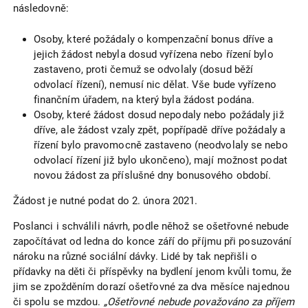
následovně:
Osoby, které požádaly o kompenzační bonus dříve a
jejich žádost nebyla dosud vyřízena nebo řízení bylo
zastaveno, proti čemuž se odvolaly (dosud běží
odvolací řízení), nemusí nic dělat. Vše bude vyřízeno
finančním úřadem, na který byla žádost podána.
Osoby, které žádost dosud nepodaly nebo požádaly již
dříve, ale žádost vzaly zpět, popřípadě dříve požádaly a
řízení bylo pravomocně zastaveno (neodvolaly se nebo
odvolací řízení již bylo ukončeno), mají možnost podat
novou žádost za příslušné dny bonusového období.
Žádost je nutné podat do 2. února 2021.
Poslanci i schválili návrh, podle něhož se ošetřovné nebude
započítávat od ledna do konce září do příjmu při posuzování
nároku na různé sociální dávky. Lidé by tak nepřišli o
přídavky na děti či příspěvky na bydlení jenom kvůli tomu, že
jim se zpožděním dorazí ošetřovné za dva měsíce najednou
či spolu se mzdou.
„Ošetřovné nebude považováno za příjem