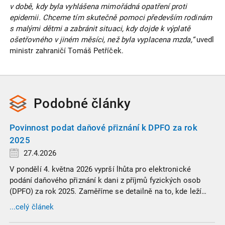
v době, kdy byla vyhlášena mimořádná opatření proti
epidemii. Chceme tím skutečně pomoci především rodinám
s malými dětmi a zabránit situaci, kdy dojde k výplatě
ošetřovného v jiném měsíci, než byla vyplacena mzda,“
uvedl
ministr zahraničí Tomáš Petříček.
Podobné
články
Povinnost podat daňové přiznání k DPFO za rok
2025
27.4.2026
V pondělí 4. května 2026 vyprší lhůta pro elektronické
podání daňového přiznání k dani z příjmů fyzických osob
(DPFO) za rok 2025. Zaměříme se detailně na to, kde leží
hranice povinnosti přiznání podat, jaké jsou nejčastější
...celý článek
chytáky v soubězích příjmů a na co si dát v roce 2026
obzvlášť pozor.