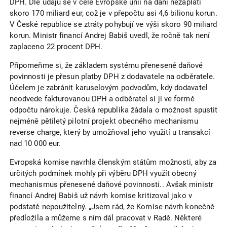
DPH. Dle údajů se v celé Evropské unii na dani nezaplatí
skoro 170 miliard eur, což je v přepočtu asi 4,6 bilionu korun.
V České republice se ztráty pohybují ve výši skoro 90 miliard
korun. Ministr financí Andrej Babiš uvedl, že ročně tak není
zaplaceno 22 procent DPH.
Připomeňme si, že základem systému přenesené daňové
povinnosti je přesun platby DPH z dodavatele na odběratele.
Účelem je zabránit karuselovým podvodům, kdy dodavatel
neodvede fakturovanou DPH a odběratel si ji ve formě
odpočtu nárokuje. Česká republika žádala o možnost spustit
nejméně pětiletý pilotní projekt obecného mechanismu
reverse charge, který by umožňoval jeho využití u transakcí
nad 10 000 eur.
Evropská komise navrhla členským státům možnosti, aby za
určitých podmínek mohly při výběru DPH využít obecný
mechanismus přenesené daňové povinnosti.. Avšak ministr
financí Andrej Babiš už návrh komise kritizoval jako v
podstatě nepoužitelný. „Jsem rád, že Komise návrh konečně
předložila a můžeme s ním dál pracovat v Radě. Některé