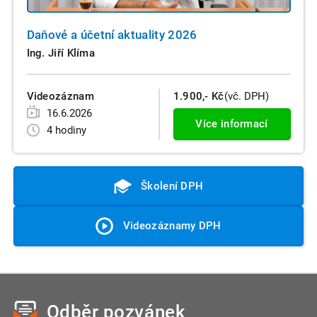
Daňové a účetní aktuality 2026
Ing. Jiří Klíma
Videozáznam
1.900,- Kč
(vč. DPH)
16.6.2026
Více informací
4 hodiny
Školení DPH
Videozáznamy DPH
Odběr pozvánek