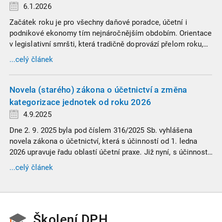
6.1.2026
Začátek roku je pro všechny daňové poradce, účetní i
podnikové ekonomy tím nejnáročnějším obdobím. Orientace
v legislativní smršti, která tradičně doprovází přelom roku,
vyžaduje nastudovat všechny novely a doprovodné
...celý článek
informace. Generální finanční ředitelství (GFŘ) zveřejnilo
souhrnný materiál, který by neměl chybět v záložkách
žádného daňového profesionála.
Novela (starého) zákona o účetnictví a změna
kategorizace jednotek od roku 2026
4.9.2025
Dne 2. 9. 2025 byla pod číslem 316/2025 Sb. vyhlášena
novela zákona o účetnictví, která s účinností od 1. ledna
2026 upravuje řadu oblastí účetní praxe. Již nyní, s účinností
od 3. září 2025, platí nová, zvýšená kritéria pro zařazení firem
...celý článek
do velikostních a použijí se zpětně již pro účetní období
započaté v roce 2024.
Školení DPH