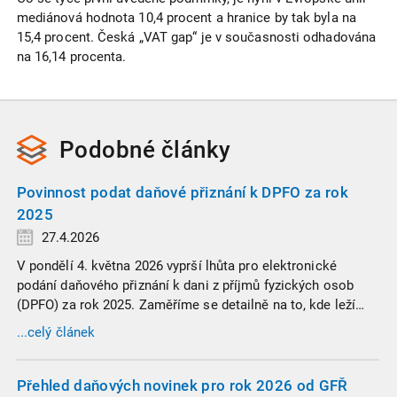
mediánová hodnota 10,4 procent a hranice by tak byla na
15,4 procent. Česká „VAT gap“ je v současnosti odhadována
na 16,14 procenta.
Podobné
články
Povinnost podat daňové přiznání k DPFO za rok
2025
27.4.2026
V pondělí 4. května 2026 vyprší lhůta pro elektronické
podání daňového přiznání k dani z příjmů fyzických osob
(DPFO) za rok 2025. Zaměříme se detailně na to, kde leží
hranice povinnosti přiznání podat, jaké jsou nejčastější
...celý článek
chytáky v soubězích příjmů a na co si dát v roce 2026
obzvlášť pozor.
Přehled daňových novinek pro rok 2026 od GFŘ