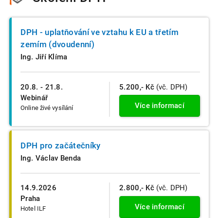
DPH - uplatňování ve vztahu k EU a třetím
zemím (dvoudenní)
Ing. Jiří Klíma
20.8. - 21.8.
5.200,- Kč
(vč. DPH)
Webinář
Více informací
Online živé vysílání
DPH pro začátečníky
Ing. Václav Benda
14.9.2026
2.800,- Kč
(vč. DPH)
Praha
Více informací
Hotel ILF