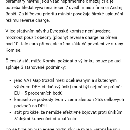
parametry návrhu jsou však nepřiměřeně omezující a je
potřeba hledat vyvážená řešení,“ uvedl ministr financí Andrej
Babiš. Za klíčovou prioritu ministr považuje široké uplatnění
režimu reverse charge.
V legislativním návrhu Evropské komise není uvedena
možnost použít obecný (plošný) reverse charge na plnění
nad 10 tisíc euro přímo, ale až na základě povolení ze strany
Komise.
Členský stát může Komisi požádat o výjimku, pouze pokud
splňuje 3 stanovené podmínky:
jeho VAT Gap (rozdíl mezi očekávaným a skutečným
výběrem DPH či daňový únik) musí být nejméně průměr
EU + 5 procentních bodů
karuselové podvody tvoří v zemi alespoň 25% celkových
podvodů na DPH
stát prokáže, že nemůže efektivně bojovat proti únikům
žádnými konvenčními opatřeními
Co se týče první uvedené podmínky, je nyní v Evropské unii