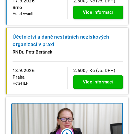
17.9.2026
2.600,- Kč
(vč. DPH)
Brno
Více informací
Hotel Avanti
Účetnictví a daně nestátních neziskových
organizací v praxi
RNDr. Petr Beránek
18.9.2026
2.600,- Kč
(vč. DPH)
Praha
Více informací
Hotel ILF