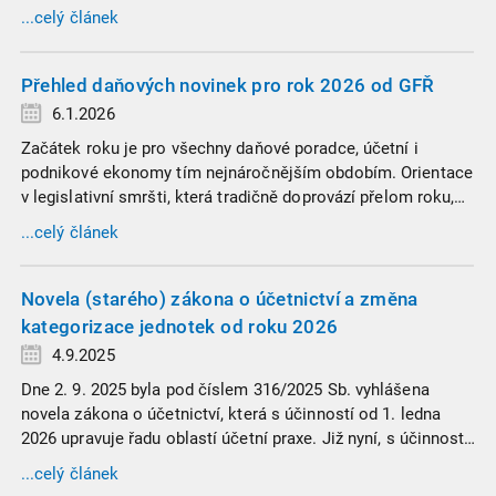
hranice povinnosti přiznání podat, jaké jsou nejčastější
...celý článek
chytáky v soubězích příjmů a na co si dát v roce 2026
obzvlášť pozor.
Přehled daňových novinek pro rok 2026 od GFŘ
6.1.2026
Začátek roku je pro všechny daňové poradce, účetní i
podnikové ekonomy tím nejnáročnějším obdobím. Orientace
v legislativní smršti, která tradičně doprovází přelom roku,
vyžaduje nastudovat všechny novely a doprovodné
...celý článek
informace. Generální finanční ředitelství (GFŘ) zveřejnilo
souhrnný materiál, který by neměl chybět v záložkách
žádného daňového profesionála.
Novela (starého) zákona o účetnictví a změna
kategorizace jednotek od roku 2026
4.9.2025
Dne 2. 9. 2025 byla pod číslem 316/2025 Sb. vyhlášena
novela zákona o účetnictví, která s účinností od 1. ledna
2026 upravuje řadu oblastí účetní praxe. Již nyní, s účinností
od 3. září 2025, platí nová, zvýšená kritéria pro zařazení firem
...celý článek
do velikostních a použijí se zpětně již pro účetní období