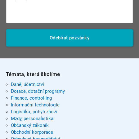
Odebírat pozvánky
Témata, která školíme
Daně, účetnictví
Dotace, dotační programy
Finance, controlling
Informační technologie
Logistika, pohyb zboží
Mzdy, personalistika
Občanský zákoník
Obchodní korporace