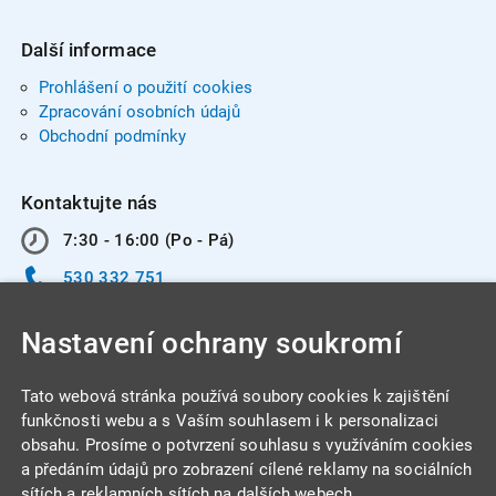
Další informace
Prohlášení o použití cookies
Zpracování osobních údajů
Obchodní podmínky
Kontaktujte nás
7:30 - 16:00 (Po - Pá)
530 332 751
info@integracentrum.cz
Nastavení ochrany soukromí
Odběr pozvánek
na email
Tato webová stránka používá soubory cookies k zajištění
funkčnosti webu a s Vaším souhlasem i k personalizaci
obsahu. Prosíme o potvrzení souhlasu s využíváním cookies
INTEGRA CENTRUM s.r.o.
a předáním údajů pro zobrazení cílené reklamy na sociálních
Jabloňová 662/7
sítích a reklamních sítích na dalších webech.