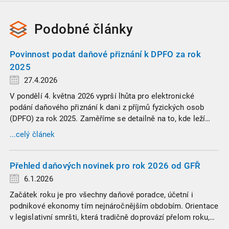
Podobné
články
Povinnost podat daňové přiznání k DPFO za rok
2025
27.4.2026
V pondělí 4. května 2026 vyprší lhůta pro elektronické
podání daňového přiznání k dani z příjmů fyzických osob
(DPFO) za rok 2025. Zaměříme se detailně na to, kde leží
hranice povinnosti přiznání podat, jaké jsou nejčastější
...celý článek
chytáky v soubězích příjmů a na co si dát v roce 2026
obzvlášť pozor.
Přehled daňových novinek pro rok 2026 od GFŘ
6.1.2026
Začátek roku je pro všechny daňové poradce, účetní i
podnikové ekonomy tím nejnáročnějším obdobím. Orientace
v legislativní smršti, která tradičně doprovází přelom roku,
vyžaduje nastudovat všechny novely a doprovodné