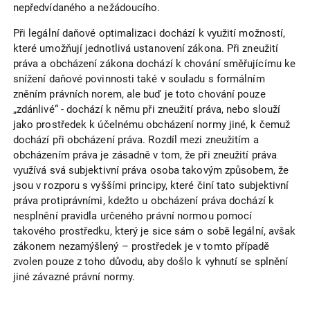
nepředvídaného a nežádoucího.
Při legální daňové optimalizaci dochází k využití možností,
které umožňují jednotlivá ustanovení zákona. Při zneužití
práva a obcházení zákona dochází k chování směřujícímu ke
snížení daňové povinnosti také v souladu s formálním
zněním právních norem, ale buď je toto chování pouze
„zdánlivé“ - dochází k němu při zneužití práva, nebo slouží
jako prostředek k účelnému obcházení normy jiné, k čemuž
dochází při obcházení práva. Rozdíl mezi zneužitím a
obcházením práva je zásadně v tom, že při zneužití práva
využívá svá subjektivní práva osoba takovým způsobem, že
jsou v rozporu s vyššími principy, které činí tato subjektivní
práva protiprávními, kdežto u obcházení práva dochází k
nesplnění pravidla určeného právní normou pomocí
takového prostředku, který je sice sám o sobě legální, avšak
zákonem nezamýšlený – prostředek je v tomto případě
zvolen pouze z toho důvodu, aby došlo k vyhnutí se splnění
jiné závazné právní normy.