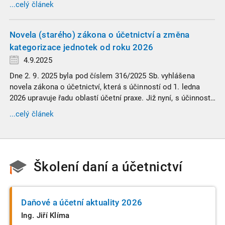
...celý článek
informace. Generální finanční ředitelství (GFŘ) zveřejnilo
souhrnný materiál, který by neměl chybět v záložkách
žádného daňového profesionála.
Novela (starého) zákona o účetnictví a změna
kategorizace jednotek od roku 2026
4.9.2025
Dne 2. 9. 2025 byla pod číslem 316/2025 Sb. vyhlášena
novela zákona o účetnictví, která s účinností od 1. ledna
2026 upravuje řadu oblastí účetní praxe. Již nyní, s účinností
od 3. září 2025, platí nová, zvýšená kritéria pro zařazení firem
...celý článek
do velikostních a použijí se zpětně již pro účetní období
započaté v roce 2024.
Školení daní a účetnictví
Daňové a účetní aktuality 2026
Ing. Jiří Klíma