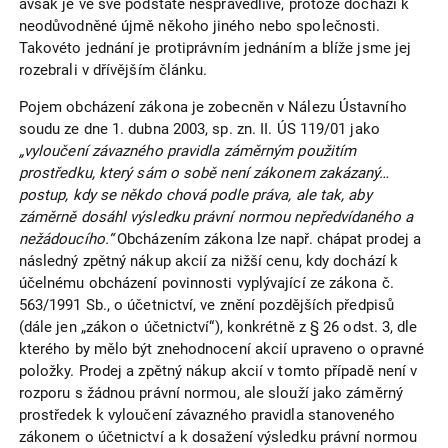
avšak je ve své podstatě nespravedlivé, protože dochází k
neodůvodněné újmě někoho jiného nebo společnosti.
Takovéto jednání je protiprávním jednáním a blíže jsme jej
rozebrali v dřívějším článku.
Pojem obcházení zákona je zobecněn v Nálezu Ústavního
soudu ze dne 1. dubna 2003, sp. zn. II. ÚS 119/01 jako
„vyloučení závazného pravidla záměrným použitím
prostředku, který sám o sobě není zákonem zakázaný…
postup, kdy se někdo chová podle práva, ale tak, aby
záměrně dosáhl výsledku právní normou nepředvídaného a
nežádoucího.“
Obcházením zákona lze např. chápat prodej a
následný zpětný nákup akcií za nižší cenu, kdy dochází k
účelnému obcházení povinnosti vyplývající ze zákona č.
563/1991 Sb., o účetnictví, ve znění pozdějších předpisů
(dále jen „zákon o účetnictví“), konkrétně z § 26 odst. 3, dle
kterého by mělo být znehodnocení akcií upraveno o opravné
položky. Prodej a zpětný nákup akcií v tomto případě není v
rozporu s žádnou právní normou, ale slouží jako záměrný
prostředek k vyloučení závazného pravidla stanoveného
zákonem o účetnictví a k dosažení výsledku právní normou