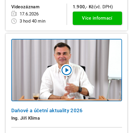
Videozáznam
1.900,- Kč
(vč. DPH)
17.6.2026
Více informací
3 hod 40 min
Daňové a účetní aktuality 2026
Ing. Jiří Klíma