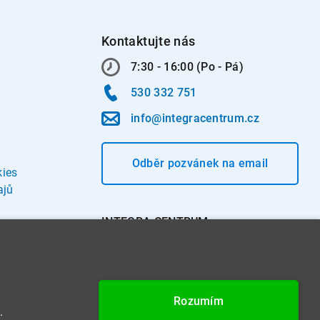
Kontaktujte nás
7:30 - 16:00 (Po - Pá)
530 332 751
info@integracentrum.cz
Odběr pozvánek
na email
kies
ajů
INTEGRA CENTRUM s.r.o.
Jabloňová 662/7
621 00 Brno
IČ: 26234203
Rozumím
DIČ: CZ26234203
.