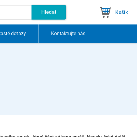
Hledat
Košík
asté dotazy
Kontakt
ujte nás