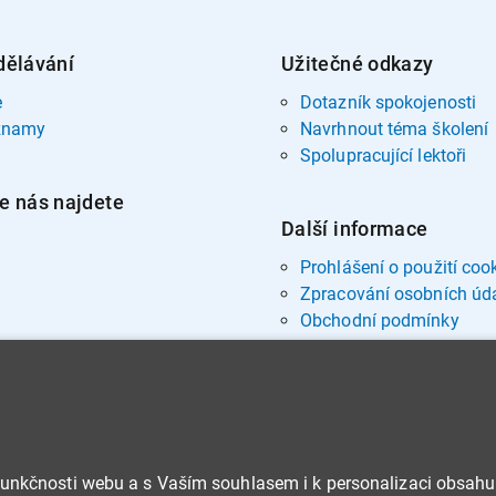
dělávání
Užitečné odkazy
e
Dotazník spokojenosti
znamy
Navrhnout téma školení
Spolupracující lektoři
e nás najdete
Další informace
Prohlášení o použití coo
Zpracování osobních úd
Obchodní podmínky
funkčnosti webu a s Vaším souhlasem i k personalizaci obsahu