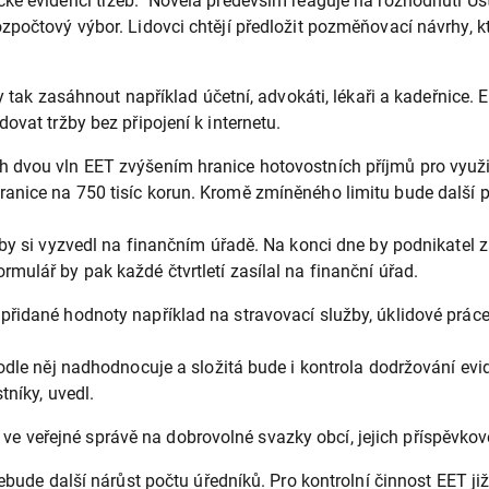
ké evidenci tržeb. Novela především reaguje na rozhodnutí Úst
zpočtový výbor. Lidovci chtějí předložit pozměňovací návrhy, 
y tak zasáhnout například účetní, advokáti, lékaři a kadeřnice. E
ovat tržby bez připojení k internetu.
dvou vln EET zvýšením hranice hotovostních příjmů pro využití 
nice na 750 tisíc korun. Kromě zmíněného limitu bude další po
 by si vyzvedl na finančním úřadě. Na konci dne by podnikatel 
mulář by pak každé čtvrtletí zasílal na finanční úřad.
přidané hodnoty například na stravovací služby, úklidové prác
odle něj nadhodnocuje a složitá bude i kontrola dodržování evid
tníky, uvedl.
oly ve veřejné správě na dobrovolné svazky obcí, jejich příspěvk
ebude další nárůst počtu úředníků. Pro kontrolní činnost EET ji