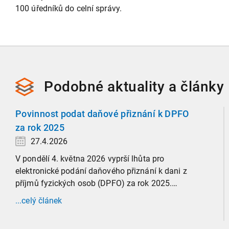
100 úředníků do celní správy.
Podobné
aktuality a
články
Povinnost podat daňové přiznání k DPFO
za rok 2025
27.4.2026
V pondělí 4. května 2026 vyprší lhůta pro
elektronické podání daňového přiznání k dani z
příjmů fyzických osob (DPFO) za rok 2025.
Zaměříme se detailně na to, kde leží hranice
...celý článek
povinnosti přiznání podat, jaké jsou nejčastější
chytáky v soubězích příjmů a na co si dát v roce