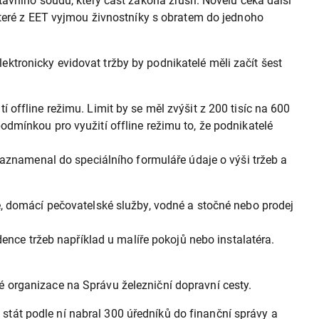
avního soudu, který část zákona zrušil. Novelu čeká další
které z EET vyjmou živnostníky s obratem do jednoho
lektronicky evidovat tržby by podnikatelé měli začít šest
offline režimu. Limit by se měl zvýšit z 200 tisíc na 600
dmínkou pro využití offline režimu to, že podnikatelé
zaznamenal do speciálního formuláře údaje o výši tržeb a
e, domácí pečovatelské služby, vodné a stočné nebo prodej
ence tržeb například u malíře pokojů nebo instalatéra.
ové organizace na Správu železniční dopravní cesty.
ž stát podle ní nabral 300 úředníků do finanční správy a