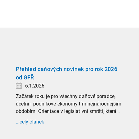
Přehled daňových novinek pro rok 2026
od GFŘ
6.1.2026
Začátek roku je pro všechny daňové poradce,
účetní i podnikové ekonomy tím nejnáročnějším
obdobím. Orientace v legislativní smršti, která
tradičně doprovází přelom roku, vyžaduje
...celý článek
nastudovat všechny novely a doprovodné
informace. Generální finanční ředitelství (GFŘ)