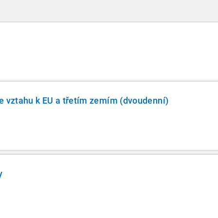
zveřejnilo souhrnný materiál, který by neměl
chybět v záložkách žádného daňového
profesionála.
e vztahu k EU a třetím zemím (dvoudenní)
y