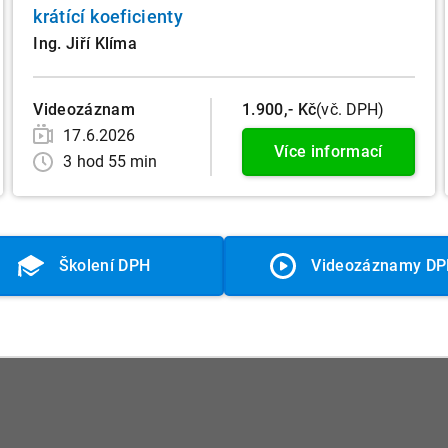
krátící koeficienty
Ing. Jiří Klíma
Videozáznam
1.900,- Kč
(vč. DPH)
17.6.2026
Více informací
3 hod 55 min
Školení DPH
Videozáznamy D