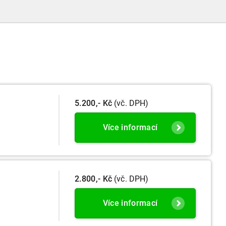
firem do velikostních a použijí se zpětně již pro
účetní období započaté v roce 2024.
5.200,- Kč
(vč. DPH)
Více informací
2.800,- Kč
(vč. DPH)
Více informací