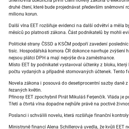
Sněmovna dokončila první čtení novely zákona o elektronic
druhé čtení, které bude projednávat především sněmovní ro
milionu korun.
Další vlna EET rozšiřuje evidenci na další odvětví a měla b
měsíců po platnosti zákona. Část podnikatelů by mohli evid
Politické strany ČSSD a KSČM podpoří zavedení posledních 
tisíc. Hospodářská komora ČR dokonce navrhuje zvýšení hra
nejsou plátci DPH a mají nejvýše dva zaměstnance.
Místo EET by podnikatel vystavoval účtenky z bloku, který
počtu vydaných a případně stornovaných účtenek. Tento for
Novela zákona i posouvá do desetiprocentní sazby daně z 
řezaných květin.
Přínosy EET zpochybnil Pirát Mikuláš Ferjenčík. Vláda je p
Třetí a čtvrtá vlna dopadne nejhůře právě na poctivé živnos
Poslanci i schválili novelu, která rozšiřuje finanční kontr
Ministryně financí Alena Schillerová uvedla, že kvůli EET n