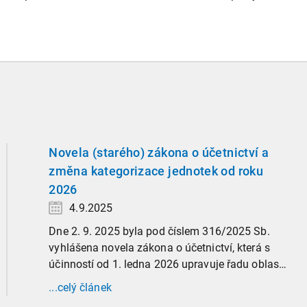
Novela (starého) zákona o účetnictví a
změna kategorizace jednotek od roku
2026
4.9.2025
Dne 2. 9. 2025 byla pod číslem 316/2025 Sb.
vyhlášena novela zákona o účetnictví, která s
účinností od 1. ledna 2026 upravuje řadu oblastí
účetní praxe. Již nyní, s účinností od 3. září
...celý článek
2025, platí nová, zvýšená kritéria pro zařazení