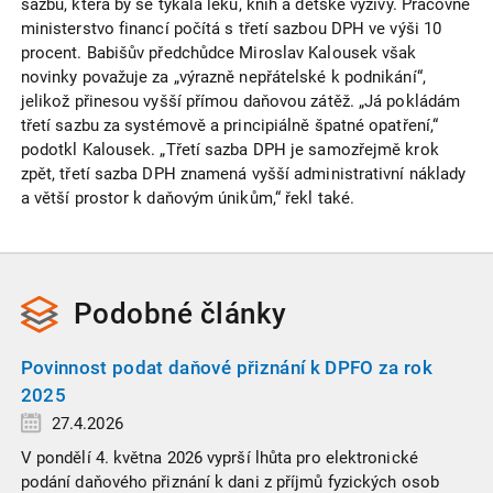
sazbu, která by se týkala léků, knih a dětské výživy. Pracovně
ministerstvo financí počítá s třetí sazbou DPH ve výši 10
procent. Babišův předchůdce Miroslav Kalousek však
novinky považuje za „výrazně nepřátelské k podnikání“,
jelikož přinesou vyšší přímou daňovou zátěž. „Já pokládám
třetí sazbu za systémově a principiálně špatné opatření,“
podotkl Kalousek. „Třetí sazba DPH je samozřejmě krok
zpět, třetí sazba DPH znamená vyšší administrativní náklady
a větší prostor k daňovým únikům,“ řekl také.
Podobné
články
Povinnost podat daňové přiznání k DPFO za rok
2025
27.4.2026
V pondělí 4. května 2026 vyprší lhůta pro elektronické
podání daňového přiznání k dani z příjmů fyzických osob