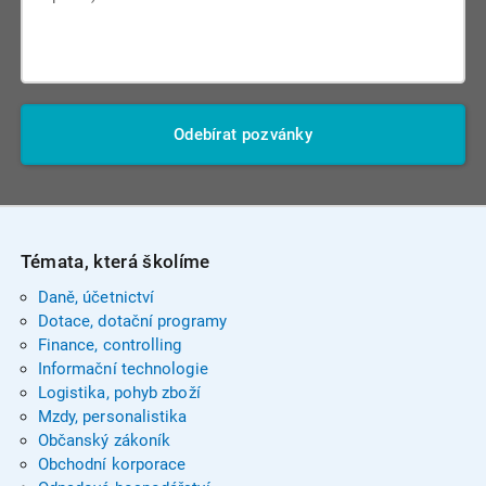
Odebírat pozvánky
Témata, která školíme
Daně, účetnictví
Dotace, dotační programy
Finance, controlling
Informační technologie
Logistika, pohyb zboží
Mzdy, personalistika
Občanský zákoník
Obchodní korporace