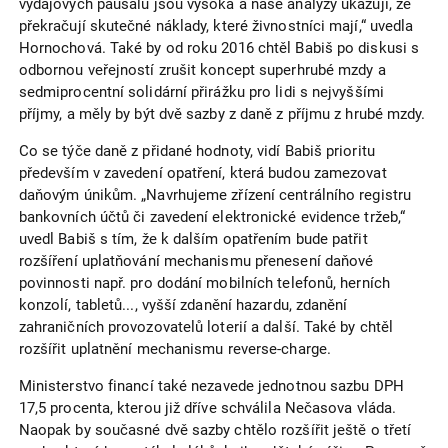
výdajových paušálů jsou vysoká a naše analýzy ukazují, že
překračují skutečné náklady, které živnostníci mají,“ uvedla
Hornochová. Také by od roku 2016 chtěl Babiš po diskusi s
odbornou veřejností zrušit koncept superhrubé mzdy a
sedmiprocentní solidární přirážku pro lidi s nejvyššími
příjmy, a měly by být dvě sazby z daně z příjmu z hrubé mzdy.
Co se týče daně z přidané hodnoty, vidí Babiš prioritu
především v zavedení opatření, která budou zamezovat
daňovým únikům. „Navrhujeme zřízení centrálního registru
bankovních účtů či zavedení elektronické evidence tržeb,“
uvedl Babiš s tím, že k dalším opatřením bude patřit
rozšíření uplatňování mechanismu přenesení daňové
povinnosti např. pro dodání mobilních telefonů, herních
konzolí, tabletů..., vyšší zdanění hazardu, zdanění
zahraničních provozovatelů loterií a další. Také by chtěl
rozšířit uplatnění mechanismu reverse-charge.
Ministerstvo financí také nezavede jednotnou sazbu DPH
17,5 procenta, kterou již dříve schválila Nečasova vláda.
Naopak by současné dvě sazby chtělo rozšířit ještě o třetí