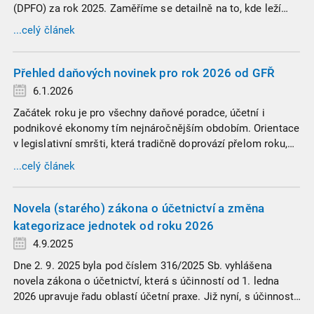
(DPFO) za rok 2025. Zaměříme se detailně na to, kde leží
hranice povinnosti přiznání podat, jaké jsou nejčastější
...celý článek
chytáky v soubězích příjmů a na co si dát v roce 2026
obzvlášť pozor.
Přehled daňových novinek pro rok 2026 od GFŘ
6.1.2026
Začátek roku je pro všechny daňové poradce, účetní i
podnikové ekonomy tím nejnáročnějším obdobím. Orientace
v legislativní smršti, která tradičně doprovází přelom roku,
vyžaduje nastudovat všechny novely a doprovodné
...celý článek
informace. Generální finanční ředitelství (GFŘ) zveřejnilo
souhrnný materiál, který by neměl chybět v záložkách
žádného daňového profesionála.
Novela (starého) zákona o účetnictví a změna
kategorizace jednotek od roku 2026
4.9.2025
Dne 2. 9. 2025 byla pod číslem 316/2025 Sb. vyhlášena
novela zákona o účetnictví, která s účinností od 1. ledna
2026 upravuje řadu oblastí účetní praxe. Již nyní, s účinností
od 3. září 2025, platí nová, zvýšená kritéria pro zařazení firem