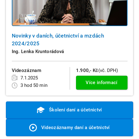
Novinky v daních, účetnictví a mzdách
2024/2025
Ing. Lenka Kruntorádová
Videozáznam
1.900,- Kč
(vč. DPH)
7.1.2025
Více informací
3 hod 50 min
Školení daní a účetnictví
Videozáznamy daní a účetnictví