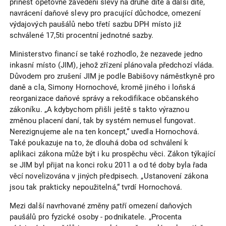
přinést opětovné zavedení slevy na druhé dítě a další dítě,
navrácení daňové slevy pro pracující důchodce, omezení
výdajových paušálů nebo třetí sazbu DPH místo již
schválené 17,5ti procentní jednotné sazby.
Ministerstvo financí se také rozhodlo, že nezavede jedno
inkasní místo (JIM), jehož zřízení plánovala předchozí vláda.
Důvodem pro zrušení JIM je podle Babišovy náměstkyně pro
daně a cla, Simony Hornochové, kromě jiného i loňská
reorganizace daňové správy a rekodifikace občanského
zákoníku. „A kdybychom přišli ještě s takto výraznou
změnou placení daní, tak by systém nemusel fungovat.
Nerezignujeme ale na ten koncept,“ uvedla Hornochová.
Také poukazuje na to, že dlouhá doba od schválení k
aplikaci zákona může být i ku prospěchu věci. Zákon týkající
se JIM byl přijat na konci roku 2011 a od té doby byla řada
věcí novelizována v jiných předpisech. „Ustanovení zákona
jsou tak prakticky nepoužitelná,“ tvrdí Hornochová.
Mezi další navrhované změny patří omezení daňových
paušálů pro fyzické osoby - podnikatele. „Procenta