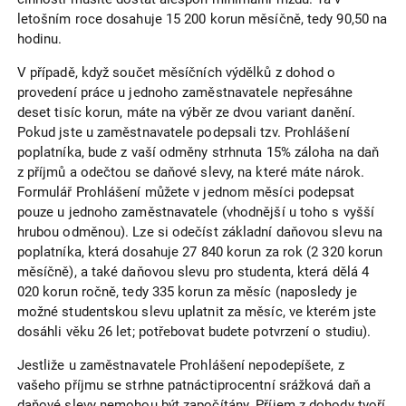
letošním roce dosahuje 15 200 korun měsíčně, tedy 90,50 na
hodinu.
V případě, když součet měsíčních výdělků z dohod o
provedení práce u jednoho zaměstnavatele nepřesáhne
deset tisíc korun, máte na výběr ze dvou variant danění.
Pokud jste u zaměstnavatele podepsali tzv. Prohlášení
poplatníka, bude z vaší odměny strhnuta 15% záloha na daň
z příjmů a odečtou se daňové slevy, na které máte nárok.
Formulář Prohlášení můžete v jednom měsíci podepsat
pouze u jednoho zaměstnavatele (vhodnější u toho s vyšší
hrubou odměnou). Lze si odečíst základní daňovou slevu na
poplatníka, která dosahuje 27 840 korun za rok (2 320 korun
měsíčně), a také daňovou slevu pro studenta, která dělá 4
020 korun ročně, tedy 335 korun za měsíc (naposledy je
možné studentskou slevu uplatnit za měsíc, ve kterém jste
dosáhli věku 26 let; potřebovat budete potvrzení o studiu).
Jestliže u zaměstnavatele Prohlášení nepodepíšete, z
vašeho příjmu se strhne patnáctiprocentní srážková daň a
daňové slevy nemohou být započítány. Příjem z dohody tvoří