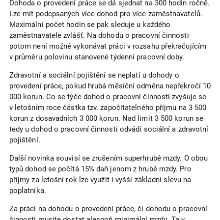
Dohoda o provedení práce se dá sjednat na 300 hodin ročně.
Lze mít podepsaných více dohod pro více zaměstnavatelů.
Maximální počet hodin se pak sleduje u každého
zaměstnavatele zvlášť. Na dohodu o pracovní činnosti
potom není možné vykonávat práci v rozsahu překračujícím
v průměru polovinu stanovené týdenní pracovní doby.
Zdravotní a sociální pojištění se neplatí u dohody o
provedení práce, pokud hrubá měsíční odměna nepřekročí 10
000 korun. Co se týče dohod o pracovní činnosti zvyšuje se
v letošním roce částka tzv. započitatelného příjmu na 3 500
korun z dosavadních 3 000 korun. Nad limit 3 500 korun se
tedy u dohod o pracovní činnosti odvádí sociální a zdravotní
pojištění.
Další novinka souvisí se zrušením superhrubé mzdy. O obou
typů dohod se počítá 15% daň jenom z hrubé mzdy. Pro
příjmy za letošní rok lze využít i vyšší základní slevu na
poplatníka.
Za práci na dohodu o provedení práce, či dohodu o pracovní
činnosti musíte dostat alespoň minimální mzdu. Ta v