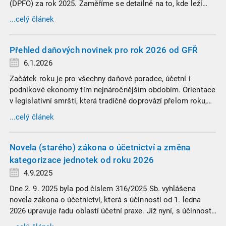
(DPFO) za rok 2025. Zaměříme se detailně na to, kde leží
hranice povinnosti přiznání podat, jaké jsou nejčastější
...celý článek
chytáky v soubězích příjmů a na co si dát v roce 2026
obzvlášť pozor.
Přehled daňových novinek pro rok 2026 od GFŘ
6.1.2026
Začátek roku je pro všechny daňové poradce, účetní i
podnikové ekonomy tím nejnáročnějším obdobím. Orientace
v legislativní smršti, která tradičně doprovází přelom roku,
vyžaduje nastudovat všechny novely a doprovodné
...celý článek
informace. Generální finanční ředitelství (GFŘ) zveřejnilo
souhrnný materiál, který by neměl chybět v záložkách
žádného daňového profesionála.
Novela (starého) zákona o účetnictví a změna
kategorizace jednotek od roku 2026
4.9.2025
Dne 2. 9. 2025 byla pod číslem 316/2025 Sb. vyhlášena
novela zákona o účetnictví, která s účinností od 1. ledna
2026 upravuje řadu oblastí účetní praxe. Již nyní, s účinností
od 3. září 2025, platí nová, zvýšená kritéria pro zařazení firem