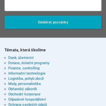
Odebírat pozvánky
Témata, která školíme
Daně, účetnictví
Dotace, dotační programy
Finance, controlling
Informační technologie
Logistika, pohyb zboží
Mzdy, personalistika
Občanský zákoník
Obchodní korporace
Odpadové hospodářství
Ochrana osobních údajů