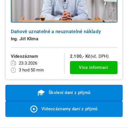
Daňově uznatelné a neuznatelné náklady
Ing. Jiří Klíma
Videozáznam
2.100,- Kč
(vč. DPH)
23.3.2026
Více informací
3 hod 50 min
Školení daní z přijmů
Videozáznamy daní z přijmů