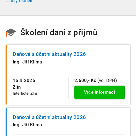
...celý článek
do velikostních a použijí se zpětně již pro účetní období
započaté v roce 2024.
Školení daní z přijmů
Daňové a účetní aktuality 2026
Ing. Jiří Klíma
16.9.2026
2.600,- Kč
(vč. DPH)
Zlín
Více informací
Interhotel Zlín
Daňové a účetní aktuality 2026
Ing. Jiří Klíma