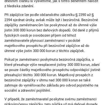
dnešním článku si vysvětlíme, jak s tímto benefitem naložit
z hlediska zdanění.
Při zápůjčce lze podle občanského zákoníku § 2390 až §
2394 sjednat úroky, avšak může být i bezúročná. Bezúročné
zápůjčky zaměstnancům lze poskytnout až do úhrnné výše
jistin 300 000 korun bez daňových dopadů. Od daně z příjmů
fyzických osob je osvobozen příjem od téhož
zaměstnavatele plynoucí zaměstnanci v podobě
majetkového prospěchu při bezúročné zápůjčce až do
úhrnné výše jistin 300 000 korun z těchto zápůjček.
Pokud je zaměstnanci poskytnuta bezúročná zápůjčka, u
které přesahuje výše nesplacené jistiny 300 000 korun, zdaní
se pouze částky majetkového prospěchu odpovídající jistině
přesahující těchto 300 000 korun. Majetkový prospěch z
bezúročné zápůjčky v úhrnu nad 300 000 korun se také
zahrnuje do vyměřovacího základu pro odvod pojistného na
sociální a zdravotní pojištění.
V případě, že zaměstnavatel poskytne svému zaměstnanci
nízkoúročenou zápůjčku, tato půjčka už má daňové dopady