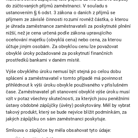
do zúčtovaných příjmů zaměstnanci. V souladu s
ustanovením § 6 odst. 3 zákona o daních z příjmů se
příjmem ze závislé činnosti rozumí rovněž částka, o kterou
je úhrada zaměstnance zaměstnavateli za poskytnuté plnění
nižší, než je cena určená podle zákona upravujícího
oceňování majetku (obvyklá cena) nebo cena, za kterou
účtuje jiným osobám. Za obvyklou cenu lze považovat
obvyklé úroky požadované za poskytnutí finančních
prostředků bankami v daném místě.
Výše obvyklého úroku nemusí být stejná po celou dobu
splácení a zaměstnavatel v tomto případě má povinnost
přihlédnout k výši úroku obvykle používaného v příslušném
čase. Zaměstnavatel při stanovení obvyklé výše úroku musí
vzít v potaz všechny skutečnosti, za kterých jsou peněžními
ústavy obdobné zápůjčky (úvěry) poskytovány. Měl by vybrat
takový produkt, který se bude nejvíce blížit podmínkám, za
jakých zápůjčku on sám zaměstnanci poskytuje.
Smlouva o zápůjčce by měla obsahovat tyto údaje: