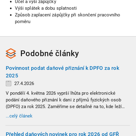
Účel a výši zápůjčky
Výši splátek a dobu splatnosti
Způsob zaplacení zápůjčky při skončení pracovního
poměru
Podobné
články
Povinnost podat daňové přiznání k DPFO za rok
2025
27.4.2026
V pondělí 4. května 2026 vyprší lhůta pro elektronické
podání daňového přiznání k dani z příjmů fyzických osob
(DPFO) za rok 2025. Zaměříme se detailně na to, kde leží
hranice povinnosti přiznání podat, jaké jsou nejčastější
...celý článek
chytáky v soubězích příjmů a na co si dát v roce 2026
obzvlášť pozor.
Přehled daňových novinek pro rok 2026 od GFŘ