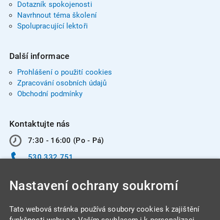
Dotazník spokojenosti
Navrhnout téma školení
Spolupracující lektoři
Další informace
Prohlášení o použití cookies
Zpracování osobních údajů
Obchodní podmínky
Kontaktujte nás
7:30 - 16:00 (Po - Pá)
530 332 751
info@integracentrum.cz
Nastavení ochrany soukromí
Odběr pozvánek
na email
Tato webová stránka používá soubory cookies k zajištění
funkčnosti webu a s Vaším souhlasem i k personalizaci