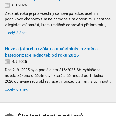
6.1.2026
Začátek roku je pro všechny daňové poradce, účetní i
podnikové ekonomy tím nejnáročnějším obdobím. Orientace
v legislativní smršti, která tradičně doprovází přelom roku,
vyžaduje nastudovat všechny novely a doprovodné
...celý článek
informace. Generální finanční ředitelství (GFŘ) zveřejnilo
souhrnný materiál, který by neměl chybět v záložkách
žádného daňového profesionála.
Novela (starého) zákona o účetnictví a změna
kategorizace jednotek od roku 2026
4.9.2025
Dne 2. 9. 2025 byla pod číslem 316/2025 Sb. vyhlášena
novela zákona o účetnictví, která s účinností od 1. ledna
2026 upravuje řadu oblastí účetní praxe. Již nyní, s účinností
od 3. září 2025, platí nová, zvýšená kritéria pro zařazení firem
...celý článek
do velikostních a použijí se zpětně již pro účetní období
započaté v roce 2024.