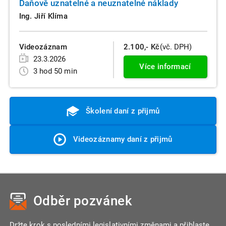
Daňově uznatelné a neuznatelné náklady
Ing. Jiří Klíma
Videozáznam
2.100,- Kč
(vč. DPH)
23.3.2026
Více informací
3 hod 50 min
Školení daní z přijmů
Videozáznamy daní z přijmů
Odběr pozvánek
Držte krok s posledními legislativními změnami a přihlaste