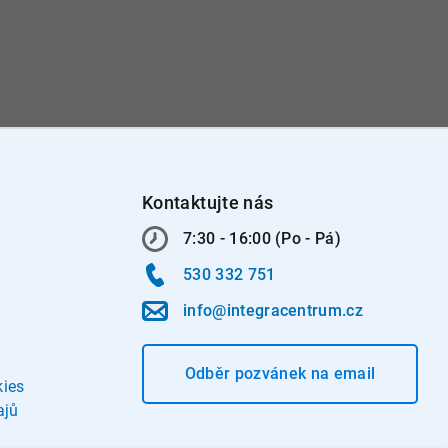
Kontaktujte nás
7:30 - 16:00 (Po - Pá)
530 332 751
info@integracentrum.cz
Odběr pozvánek
na email
kies
ajů