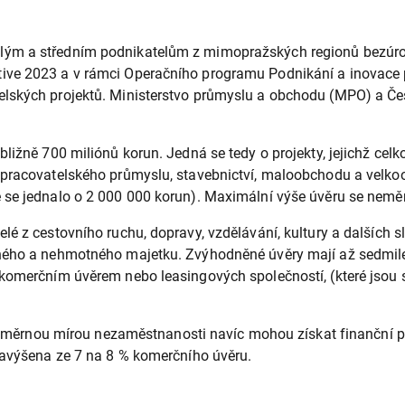
lým a středním podnikatelům z mimopražských regionů bezúroč
ive 2023 a v rámci Operačního programu Podnikání a inovace p
telských projektů. Ministerstvo průmyslu a obchodu (MPO) a 
ližně 700 miliónů korun. Jedná se tedy o projekty, jejichž celk
zpracovatelského průmyslu, stavebnictví, maloobchodu a velko
 se jednalo o 2 000 000 korun). Maximální výše úvěru se neměn
lé z cestovního ruchu, dopravy, vzdělávání, kultury a dalších 
ného a nehmotného majetku. Zvýhodněné úvěry mají až sedmilet
tu komerčním úvěrem nebo leasingových společností, (které j
dprůměrnou mírou nezaměstnanosti navíc mohou získat finanční 
navýšena ze 7 na 8 % komerčního úvěru.