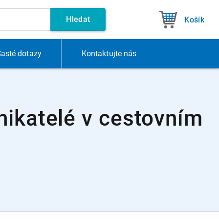
Hledat
Košík
asté dotazy
Kontakt
ujte nás
nikatelé v cestovním