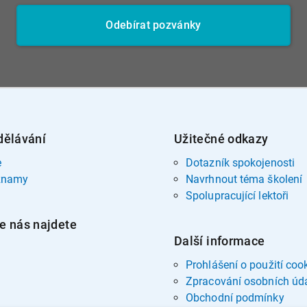
Odebírat pozvánky
dělávání
Užitečné odkazy
e
Dotazník spokojenosti
znamy
Navrhnout téma školení
Spolupracující lektoři
e nás najdete
Další informace
Prohlášení o použití coo
Zpracování osobních úd
Obchodní podmínky