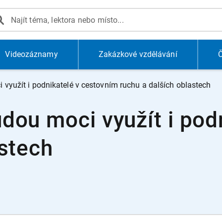
Videozáznamy
Zakázkové vzdělávání
Č
využít i podnikatelé v cestovním ruchu a dalších oblastech
dou moci využít i pod
astech