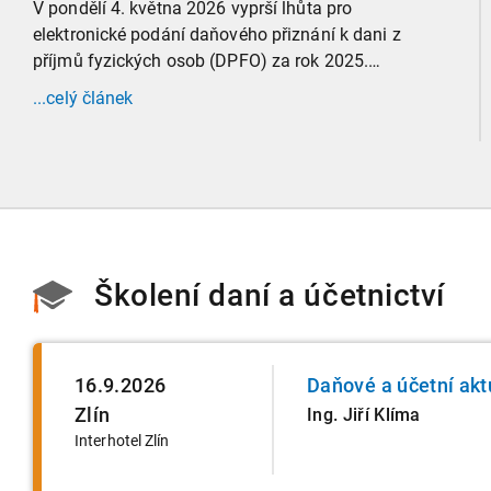
V pondělí 4. května 2026 vyprší lhůta pro
elektronické podání daňového přiznání k dani z
příjmů fyzických osob (DPFO) za rok 2025.
Zaměříme se detailně na to, kde leží hranice
...celý článek
povinnosti přiznání podat, jaké jsou nejčastější
chytáky v soubězích příjmů a na co si dát v roce
2026 obzvlášť pozor.
Školení daní a účetnictví
16.9.2026
Daňové a účetní akt
Zlín
Ing. Jiří Klíma
Interhotel Zlín