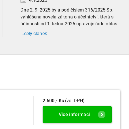
4.9.2025
Dne 2. 9. 2025 byla pod číslem 316/2025 Sb.
vyhlášena novela zákona o účetnictví, která s
účinností od 1. ledna 2026 upravuje řadu oblastí
účetní praxe. Již nyní, s účinností od 3. září
...celý článek
2025, platí nová, zvýšená kritéria pro zařazení
firem do velikostních a použijí se zpětně již pro
účetní období započaté v roce 2024.
2.600,- Kč
(vč. DPH)
Více informací