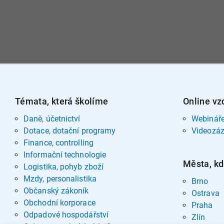
Témata, která školíme
Online vz
Daně, účetnictví
Webinář
Dotace, dotační programy
Videozá
Finance, controlling
Informační technologie
Města, kd
Logistika, pohyb zboží
Mzdy, personalistika
Brno
Občanský zákoník
Ostrava
Obchodní korporace
Praha
Odpadové hospodářství
Zlín