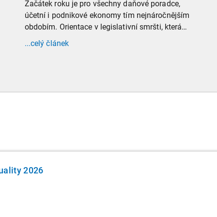
Začátek roku je pro všechny daňové poradce,
účetní i podnikové ekonomy tím nejnáročnějším
obdobím. Orientace v legislativní smršti, která
tradičně doprovází přelom roku, vyžaduje
...celý článek
nastudovat všechny novely a doprovodné
informace. Generální finanční ředitelství (GFŘ)
zveřejnilo souhrnný materiál, který by neměl
chybět v záložkách žádného daňového
profesionála.
uality 2026