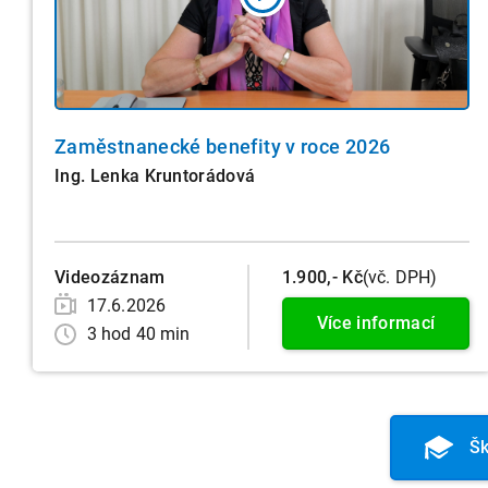
Zaměstnanecké benefity v roce 2026
Ing. Lenka Kruntorádová
Videozáznam
1.900,- Kč
(vč. DPH)
17.6.2026
Více informací
3 hod 40 min
Šk