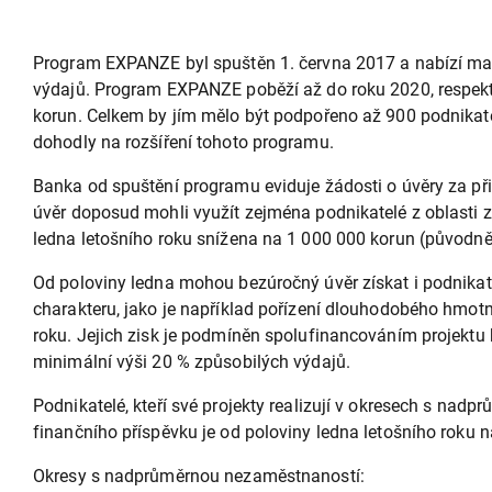
Program EXPANZE byl spuštěn 1. června 2017 a nabízí ma
výdajů. Program EXPANZE poběží až do roku 2020, respekt
korun. Celkem by jím mělo být podpořeno až 900 podnika
dohodly na rozšíření tohoto programu.
Banka od spuštění programu eviduje žádosti o úvěry za přib
úvěr doposud mohli využít zejména podnikatelé z oblasti 
ledna letošního roku snížena na 1 000 000 korun (původně
Od poloviny ledna mohou bezúročný úvěr získat i podnikate
charakteru, jako je například pořízení dlouhodobého hmot
roku. Jejich zisk je podmíněn spolufinancováním projek
minimální výši 20 % způsobilých výdajů.
Podnikatelé, kteří své projekty realizují v okresech s na
finančního příspěvku je od poloviny ledna letošního roku 
Okresy s nadprůměrnou nezaměstnaností: