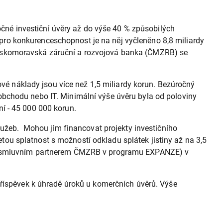
né investiční úvěry až do výše 40 % způsobilých
ro konkurenceschopnost je na něj vyčleněno 8,8 miliardy
Českomoravská záruční a rozvojová banka (ČMZRB) se
ové náklady jsou více než 1,5 miliardy korun. Bezúročný
obchodu nebo IT. Minimální výše úvěru byla od poloviny
í - 45 000 000 korun.
služeb. Mohou jím financovat projekty investičního
ou splatnost s možností odkladu splátek jistiny až na 3,5
sou smluvním partnerem ČMZRB v programu EXPANZE) v
příspěvek k úhradě úroků u komerčních úvěrů. Výše