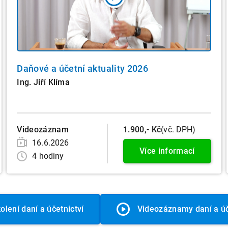
Daňové a účetní aktuality 2026
Ing. Jiří Klíma
Videozáznam
1.900,- Kč
(vč. DPH)
16.6.2026
Více informací
4 hodiny
olení daní a účetnictví
Videozáznamy daní a úč