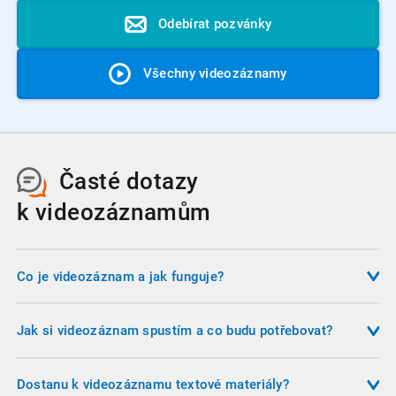
Odebírat pozvánky
Všechny videozáznamy
Časté dotazy
k videozáznamům
Co je videozáznam a jak funguje?
Videozáznam je nahrávka školení, kterou si můžete pustit na
svém počítači, tabletu, nebo telefonu. Nemusíte se
Jak si videozáznam spustím a co budu potřebovat?
přizpůsobovat termínu konání a časovému harmonogramu,
Po provedení platby obdržíte do emailu odkaz, na kterém si
ale sami si určíte, kdy budete přednášku sledovat. Výklad
můžete videozáznam přehrát. Video si spouštíte v
Dostanu k videozáznamu textové materiály?
můžete pozastavovat, přetáčet a vracet se opakovaně k