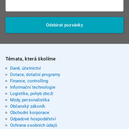
Odebírat pozvánky
Témata, která školíme
Daně, účetnictví
Dotace, dotační programy
Finance, controlling
Informační technologie
Logistika, pohyb zboží
Mzdy, personalistika
Občanský zákoník
Obchodní korporace
Odpadové hospodářství
Ochrana osobních údajů