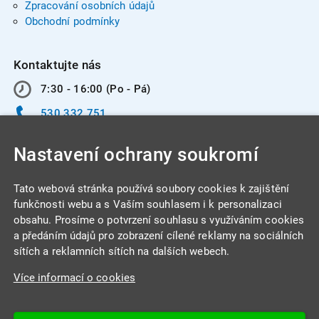
Zpracování osobních údajů
Obchodní podmínky
Kontaktujte nás
7:30 - 16:00 (Po - Pá)
530 332 751
info@integracentrum.cz
Nastavení ochrany soukromí
Odběr pozvánek
na email
Tato webová stránka používá soubory cookies k zajištění
funkčnosti webu a s Vaším souhlasem i k personalizaci
obsahu. Prosíme o potvrzení souhlasu s využíváním cookies
INTEGRA CENTRUM s.r.o.
a předáním údajů pro zobrazení cílené reklamy na sociálních
Jabloňová 662/7
sítích a reklamních sítích na dalších webech.
621 00 Brno
Více informací o cookies
IČ: 26234203
DIČ: CZ26234203