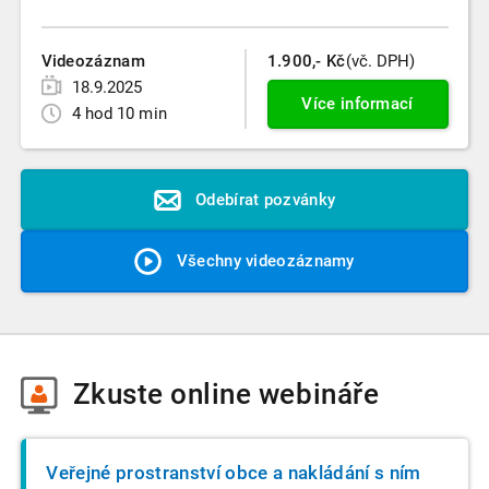
Videozáznam
1.900,- Kč
(vč. DPH)
18.9.2025
Více informací
4 hod 10 min
Odebírat pozvánky
Všechny videozáznamy
Zkuste
online webináře
Veřejné prostranství obce a nakládání s ním