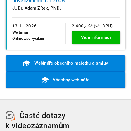
novelizaci od 1.1.2026
JUDr. Adam Zítek, Ph.D.
13.11.2026
2.600,- Kč
(vč. DPH)
Webinář
Více informací
Online živé vysílání
Webináře obecního majetku a smluv
Všechny webináře
Časté dotazy
k videozáznamům