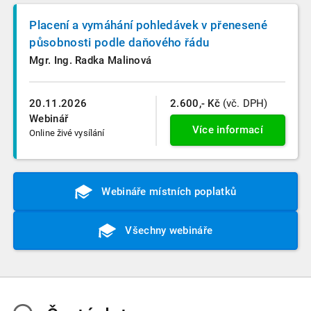
Placení a vymáhání pohledávek v přenesené
působnosti podle daňového řádu
Mgr. Ing. Radka Malinová
20.11.2026
2.600,- Kč
(vč. DPH)
Webinář
Více informací
Online živé vysílání
Webináře místních poplatků
Všechny webináře