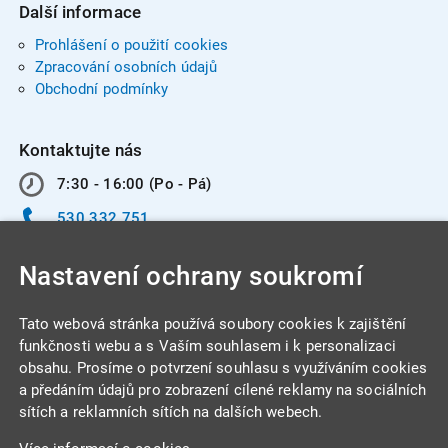
Další informace
Prohlášení o použití cookies
Zpracování osobních údajů
Obchodní podmínky
Kontaktujte nás
7:30 - 16:00 (Po - Pá)
530 332 751
info@integracentrum.cz
Nastavení ochrany soukromí
Odběr pozvánek
na email
Tato webová stránka používá soubory cookies k zajištění
funkčnosti webu a s Vaším souhlasem i k personalizaci
obsahu. Prosíme o potvrzení souhlasu s využíváním cookies
INTEGRA CENTRUM s.r.o.
a předáním údajů pro zobrazení cílené reklamy na sociálních
Jabloňová 662/7
sítích a reklamních sítích na dalších webech.
621 00 Brno