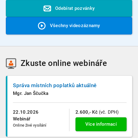
Odebírat pozvánky
Všechny videozáznamy
Zkuste
online webináře
Správa místních poplatků aktuálně
Mgr. Jan Ščučka
22.10.2026
2.600,- Kč
(vč. DPH)
Webinář
Více informací
Online živé vysílání