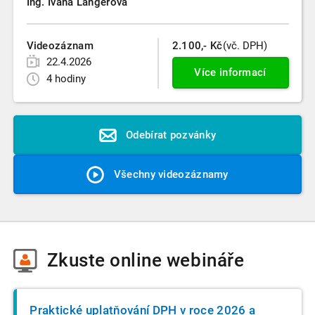
Ing. Ivana Langerová
Videozáznam
2.100,- Kč
(vč. DPH)
22.4.2026
Více informací
4 hodiny
Odebírat pozvánky
Všechny videozáznamy
Zkuste
online webináře
Praktické uplatňování DPH v roce 2026 a