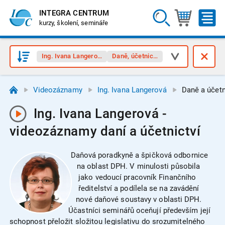
INTEGRA CENTRUM
kurzy, školení, semináře
Ing. Ivana Langerová
Daně, účetnictví
Videozáznamy
Ing. Ivana Langerová
Daně a účetn
Ing. Ivana Langerová -
videozáznamy daní a účetnictví
Daňová poradkyně a špičková odbornice
na oblast DPH. V minulosti působila
jako vedoucí pracovník Finančního
ředitelství a podílela se na zavádění
nové daňové soustavy v oblasti DPH.
Účastníci seminářů oceňují především její
schopnost přeložit složitou legislativu do srozumitelného