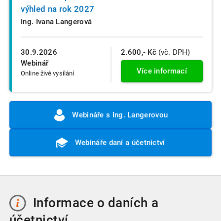
výhled na rok 2027
Ing. Ivana Langerová
30.9.2026
2.600,- Kč
(vč. DPH)
Webinář
Více informací
Online živé vysílání
Webináře s Ing. Langerovou
Webináře daní a účetnictví
Informace o daních a
účetnictví