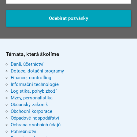
Odebírat pozvánky
Témata, která školíme
Daně, účetnictví
Dotace, dotační programy
Finance, controlling
Informační technologie
Logistika, pohyb zboží
Mzdy, personalistika
Občanský zákoník
Obchodní korporace
Odpadové hospodářství
Ochrana osobních údajů
Pohřebnictví