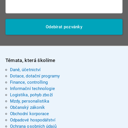
Odebírat pozvánky
Témata, která školíme
Daně, účetnictví
Dotace, dotační programy
Finance, controlling
Informační technologie
Logistika, pohyb zboží
Mzdy, personalistika
Občanský zákoník
Obchodní korporace
Odpadové hospodářství
Ochrana osobních údajů