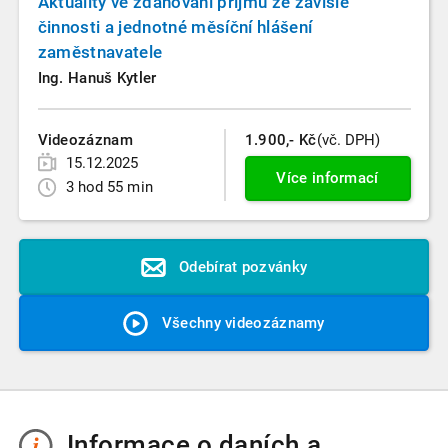
Aktuality ve zdaňování příjmů ze závislé
činnosti a jednotné měsíční hlášení
zaměstnavatele
Ing. Hanuš Kytler
Videozáznam
1.900,- Kč
(vč. DPH)
15.12.2025
Více informací
3 hod 55 min
Odebírat pozvánky
Všechny videozáznamy
Informace o daních a