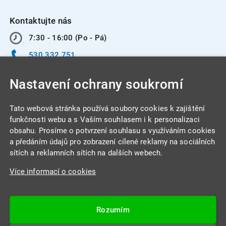
Kontaktujte nás
7:30 - 16:00 (Po - Pá)
530 332 751
info@integracentrum.cz
Nastavení ochrany soukromí
Odběr pozvánek
na email
Tato webová stránka používá soubory cookies k zajištění
funkčnosti webu a s Vaším souhlasem i k personalizaci
obsahu. Prosíme o potvrzení souhlasu s využíváním cookies
INTEGRA CENTRUM s.r.o.
a předáním údajů pro zobrazení cílené reklamy na sociálních
Jabloňová 662/7
sítích a reklamních sítích na dalších webech.
621 00 Brno
Více informací o cookies
IČ: 26234203
DIČ: CZ26234203
Rozumím
Datová schránka: 4beca6d