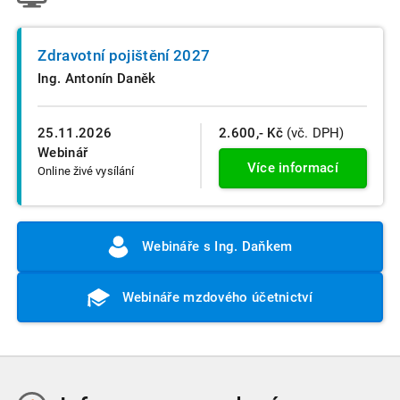
Zdravotní pojištění 2027
Ing. Antonín Daněk
25.11.2026
2.600,- Kč
(vč. DPH)
Webinář
Více informací
Online živé vysílání
Webináře s Ing. Daňkem
Webináře mzdového účetnictví