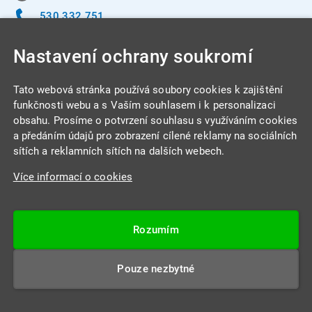
530 332 751
info@integracentrum.cz
Nastavení ochrany soukromí
Odběr pozvánek
na email
Tato webová stránka používá soubory cookies k zajištění
funkčnosti webu a s Vaším souhlasem i k personalizaci
obsahu. Prosíme o potvrzení souhlasu s využíváním cookies
INTEGRA CENTRUM s.r.o.
a předáním údajů pro zobrazení cílené reklamy na sociálních
Jabloňová 662/7
sítích a reklamních sítích na dalších webech.
621 00 Brno
Více informací o cookies
IČ: 26234203
DIČ: CZ26234203
Rozumím
Datová schránka: 4beca6d
Pouze nezbytné