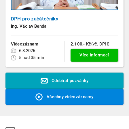
DPH pro začátečníky
Ing. Václav Benda
Videozáznam
2.100,- Kč
(vč. DPH)
6.3.2026
Více informací
5 hod 35 min
Odebírat pozvánky
Všechny videozáznamy