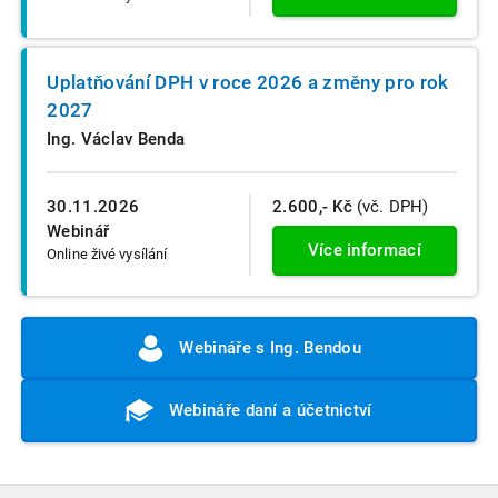
Uplatňování DPH v roce 2026 a změny pro rok
2027
Ing. Václav Benda
30.11.2026
2.600,- Kč
(vč. DPH)
Webinář
Více informací
Online živé vysílání
Webináře s Ing. Bendou
Webináře daní a účetnictví