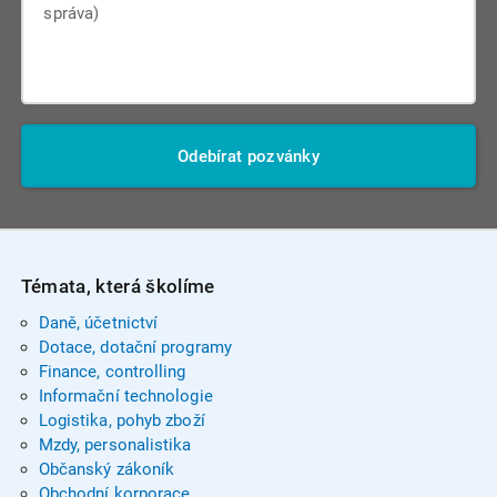
Odebírat pozvánky
Témata, která školíme
Daně, účetnictví
Dotace, dotační programy
Finance, controlling
Informační technologie
Logistika, pohyb zboží
Mzdy, personalistika
Občanský zákoník
Obchodní korporace