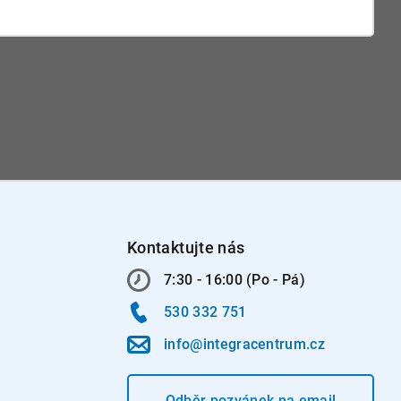
Kontaktujte nás
7:30 - 16:00 (Po - Pá)
530 332 751
info@integracentrum.cz
Odběr pozvánek
na email