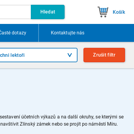
Hledat
Košík
Časté dotazy
Kontakt
ujte nás
Zrušit
filtr
estavení účetních výkazů a na další okruhy, se kterými se
navštívit Zlínský zámek nebo se projít po náměstí Míru.