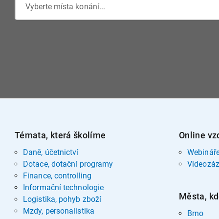
Vyberte místa konání...
Témata, která školíme
Online vz
Daně, účetnictví
Webinář
Dotace, dotační programy
Videozá
Finance, controlling
Informační technologie
Města, kd
Logistika, pohyb zboží
Mzdy, personalistika
Brno