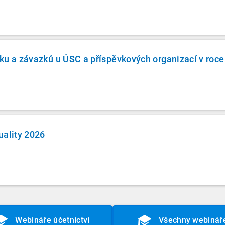
ku a závazků u ÚSC a příspěvkových organizací v roc
uality 2026
Webináře účetnictví
Všechny webinář