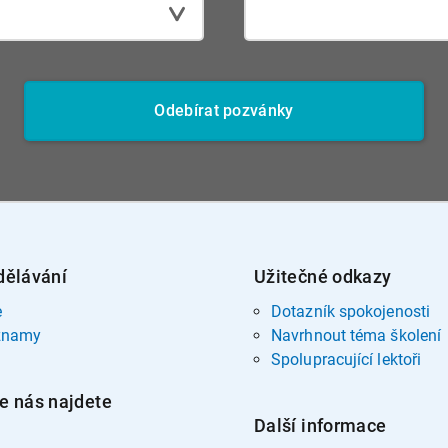
Odebírat pozvánky
dělávání
Užitečné odkazy
e
Dotazník spokojenosti
znamy
Navrhnout téma školení
Spolupracující lektoři
e nás najdete
Další informace