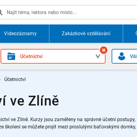
Videozáznamy
Zakázkové vzdělávání
Účetnictví
í ve Zlíně
ctví ve Zlíně.
Kurzy jsou zaměřeny na správné účetní postupy, s
ze školení se můžete projít mezi proslulými baťovskými domky, 