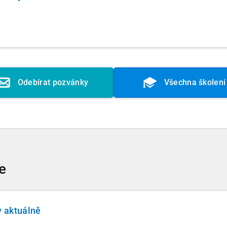
Odebírat pozvánky
Všechna školení
e
y aktuálně
á