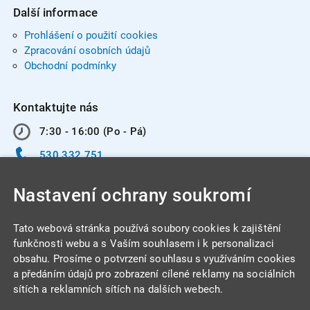
Další informace
Prohlášení o použití cookies
Zpracování osobních údajů
Obchodní podmínky
Kontaktujte nás
7:30 - 16:00 (Po - Pá)
530 332 751
info@integracentrum.cz
Nastavení ochrany soukromí
Odběr pozvánek
na email
Tato webová stránka používá soubory cookies k zajištění
funkčnosti webu a s Vaším souhlasem i k personalizaci
obsahu. Prosíme o potvrzení souhlasu s využíváním cookies
INTEGRA CENTRUM s.r.o.
a předáním údajů pro zobrazení cílené reklamy na sociálních
Jabloňová 662/7
sítích a reklamních sítích na dalších webech.
621 00 Brno