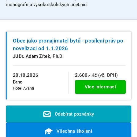
monografií a vysokoškolských učebnic.
Obec jako pronajímatel bytů - posílení práv po
novelizaci od 1.1.2026
JUDr. Adam Zítek, Ph.D.
20.10.2026
2.600,- Kč
(vč. DPH)
Brno
Více informací
Hotel Avanti
Odebírat pozvánky
Všechna školení