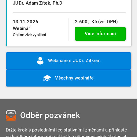
JUDr. Adam Zítek, Ph.D.
13.11.2026
2.600,- Kč
(vč. DPH)
Webinář
Více informací
Online živé vysílání
Webináře s JUDr. Zítkem
Všechny webináře
Odběr pozvánek
Držte krok s posledními legislativními změnami a přihlaste
se k odběru informací o aktuálně připravovaných školeních.