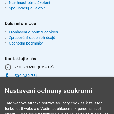
Navrhnout téma školení
Spolupracující lektoři
Další informace
Prohlášení o použití cookies
Zpracování osobních údajů
Obchodní podmínky
Kontaktujte nás
7:30 - 16:00 (Po - Pá)
530 332 751
info@integracentrum.cz
Nastavení ochrany soukromí
Odběr pozvánek
na email
Tato webová stránka používá soubory cookies k zajištění
funkčnosti webu a s Vaším souhlasem i k personalizaci