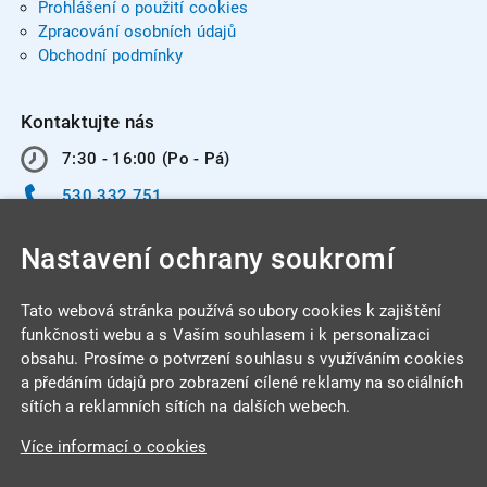
Prohlášení o použití cookies
Zpracování osobních údajů
Obchodní podmínky
Kontaktujte nás
7:30 - 16:00 (Po - Pá)
530 332 751
info@integracentrum.cz
Nastavení ochrany soukromí
Odběr pozvánek
na email
Tato webová stránka používá soubory cookies k zajištění
funkčnosti webu a s Vaším souhlasem i k personalizaci
obsahu. Prosíme o potvrzení souhlasu s využíváním cookies
INTEGRA CENTRUM s.r.o.
a předáním údajů pro zobrazení cílené reklamy na sociálních
Jabloňová 662/7
sítích a reklamních sítích na dalších webech.
621 00 Brno
Více informací o cookies
IČ: 26234203