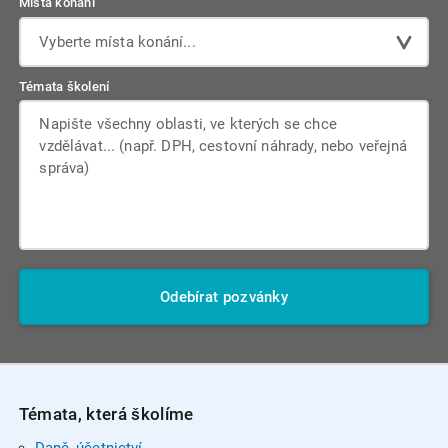
Místa konání
Vyberte místa konání...
Témata školení
Odebírat pozvánky
Témata, která školíme
Daně, účetnictví