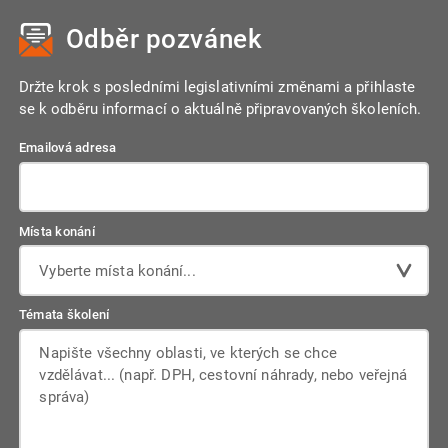
do režimu plátce může uplatnit odpočet na majetek pořízený
přiznání.
Odběr pozvánek
až 60 měsíců před registrací, pokud byl v obchodním
majetku. Změny se vykazují v řádcích 14 a 48 daňového
přiznání.
Držte krok s posledními legislativními změnami a přihlaste
se k odběru informací o aktuálně připravovaných školeních.
Emailová adresa
Místa konání
Vyberte místa konání...
Témata školení