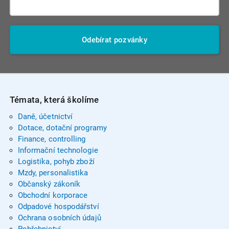
Odebírat pozvánky
Témata, která školíme
Daně, účetnictví
Dotace, dotační programy
Finance, controlling
Informační technologie
Logistika, pohyb zboží
Mzdy, personalistika
Občanský zákoník
Obchodní korporace
Odpadové hospodářství
Ochrana osobních údajů
Pohřebnictví