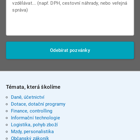
Odebírat pozvánky
Témata, která školíme
Daně, účetnictví
Dotace, dotační programy
Finance, controlling
Informační technologie
Logistika, pohyb zboží
Mzdy, personalistika
Občanský zákoník