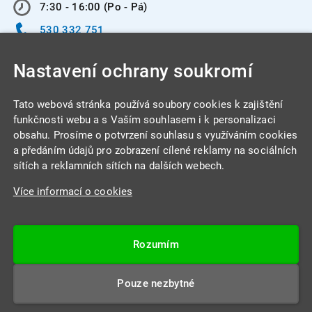
7:30 - 16:00 (Po - Pá)
530 332 751
info@integracentrum.cz
Nastavení ochrany soukromí
Odběr pozvánek
na email
Tato webová stránka používá soubory cookies k zajištění
funkčnosti webu a s Vaším souhlasem i k personalizaci
obsahu. Prosíme o potvrzení souhlasu s využíváním cookies
INTEGRA CENTRUM s.r.o.
a předáním údajů pro zobrazení cílené reklamy na sociálních
Jabloňová 662/7
sítích a reklamních sítích na dalších webech.
621 00 Brno
Více informací o cookies
IČ: 26234203
DIČ: CZ26234203
Rozumím
Datová schránka: 4beca6d
Pouze nezbytné