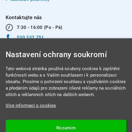
Kontaktujte nás
7:30 - 16:00 (Po - Pá)
530 332 751
info@integracentrum.cz
Nastavení ochrany soukromí
Odběr pozvánek
na email
Tato webová stránka používá soubory cookies k zajištění
funkčnosti webu a s Vaším souhlasem i k personalizaci
obsahu. Prosíme o potvrzení souhlasu s využíváním cookies
INTEGRA CENTRUM s.r.o.
a předáním údajů pro zobrazení cílené reklamy na sociálních
Jabloňová 662/7
sítích a reklamních sítích na dalších webech.
621 00 Brno
Více informací o cookies
IČ: 26234203
DIČ: CZ26234203
Rozumím
Datová schránka: 4beca6d