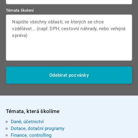
Témata školení
Odebírat pozvánky
Témata, která školíme
Daně, účetnictví
Dotace, dotační programy
Finance, controlling