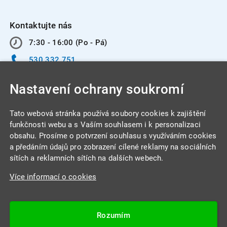
Kontaktujte nás
7:30 - 16:00 (Po - Pá)
530 332 751
info@integracentrum.cz
Nastavení ochrany soukromí
Odběr pozvánek
na email
Tato webová stránka používá soubory cookies k zajištění
funkčnosti webu a s Vaším souhlasem i k personalizaci
obsahu. Prosíme o potvrzení souhlasu s využíváním cookies
INTEGRA CENTRUM s.r.o.
a předáním údajů pro zobrazení cílené reklamy na sociálních
Jabloňová 662/7
sítích a reklamních sítích na dalších webech.
621 00 Brno
Více informací o cookies
IČ: 26234203
DIČ: CZ26234203
Rozumím
Datová schránka: 4beca6d