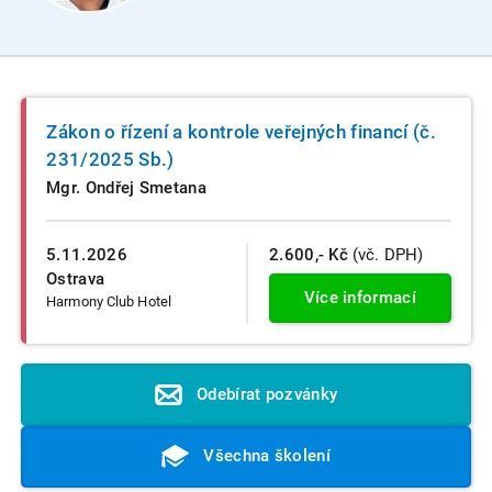
Zákon o řízení a kontrole veřejných financí (č.
231/2025 Sb.)
Mgr. Ondřej Smetana
5.11.2026
2.600,- Kč
(vč. DPH)
Ostrava
Více informací
Harmony Club Hotel
Odebírat pozvánky
Všechna školení