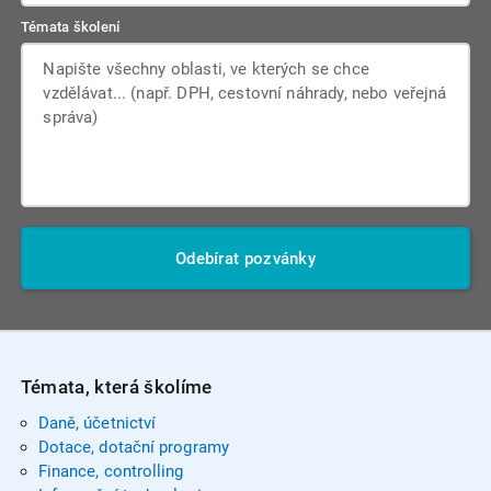
Témata školení
Odebírat pozvánky
Témata, která školíme
Daně, účetnictví
Dotace, dotační programy
Finance, controlling