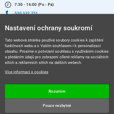
7:30 - 16:00 (Po - Pá)
530 332 751
info@integracentrum.cz
Nastavení ochrany soukromí
Odběr pozvánek
na email
Tato webová stránka používá soubory cookies k zajištění
funkčnosti webu a s Vaším souhlasem i k personalizaci
obsahu. Prosíme o potvrzení souhlasu s využíváním cookies
INTEGRA CENTRUM s.r.o.
a předáním údajů pro zobrazení cílené reklamy na sociálních
Jabloňová 662/7
sítích a reklamních sítích na dalších webech.
621 00 Brno
Více informací o cookies
IČ: 26234203
DIČ: CZ26234203
Rozumím
Datová schránka: 4beca6d
Pouze nezbytné