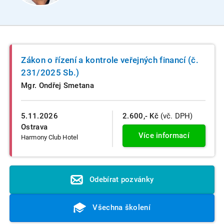
Zákon o řízení a kontrole veřejných financí (č.
231/2025 Sb.)
Mgr. Ondřej Smetana
5.11.2026
2.600,- Kč
(vč. DPH)
Ostrava
Více informací
Harmony Club Hotel
Odebírat pozvánky
Všechna školení