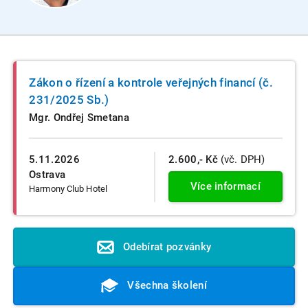
Zákon o řízení a kontrole veřejných financí (č.
231/2025 Sb.)
Mgr. Ondřej Smetana
5.11.2026
2.600,- Kč
(vč. DPH)
Ostrava
Více informací
Harmony Club Hotel
Odebírat pozvánky
Všechna školení