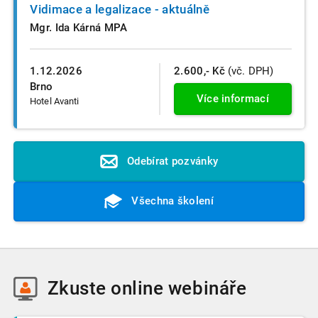
Vidimace a legalizace - aktuálně
Mgr. Ida Kárná MPA
1.12.2026
2.600,- Kč
(vč. DPH)
Brno
Více informací
Hotel Avanti
Odebírat pozvánky
Všechna školení
Zkuste
online webináře