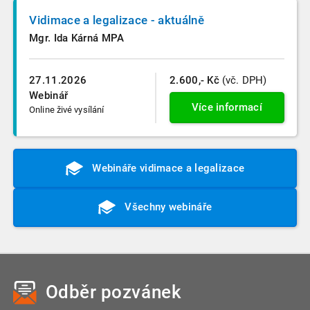
Vidimace a legalizace - aktuálně
Mgr. Ida Kárná MPA
27.11.2026
2.600,- Kč
(vč. DPH)
Webinář
Více informací
Online živé vysílání
Webináře vidimace a legalizace
Všechny webináře
Odběr pozvánek