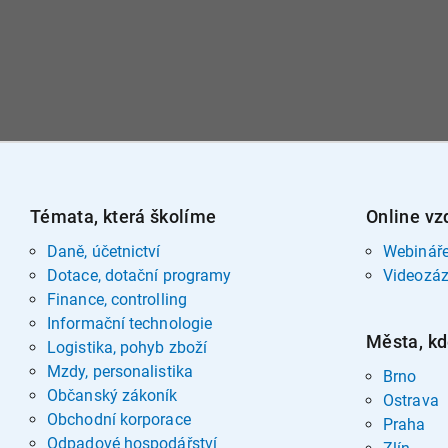
Témata, která školíme
Online vz
Daně, účetnictví
Webinář
Dotace, dotační programy
Videozá
Finance, controlling
Informační technologie
Města, kd
Logistika, pohyb zboží
Mzdy, personalistika
Brno
Občanský zákoník
Ostrava
Obchodní korporace
Praha
Odpadové hospodářství