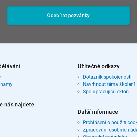
Odebírat pozvánky
dělávání
Užitečné odkazy
e
Dotazník spokojenosti
znamy
Navrhnout téma školení
Spolupracující lektoři
e nás najdete
Další informace
Prohlášení o použití coo
Zpracování osobních úd