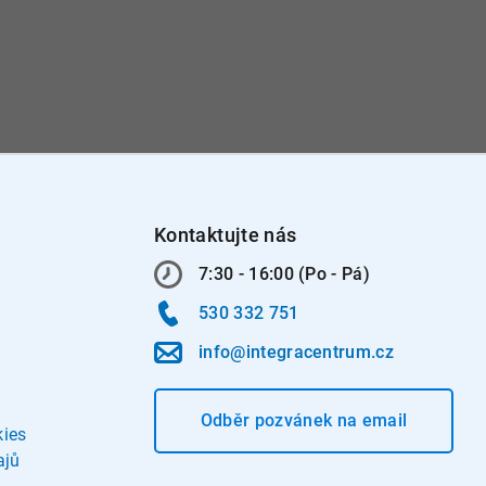
Kontaktujte nás
7:30 - 16:00 (Po - Pá)
530 332 751
info@integracentrum.cz
Odběr pozvánek
na email
kies
ajů