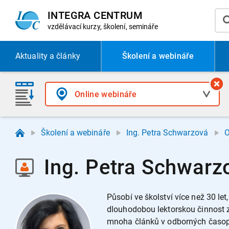
INTEGRA CENTRUM
vzdělávací
kurzy, školení, semináře
Aktuality
a články
Školení a webináře
Školení a webináře
Ing. Petra Schwarzová
O
Ing. Petra Schwarz
Působí ve školství více než 30 le
dlouhodobou lektorskou činnost 
mnoha článků v odborných časop