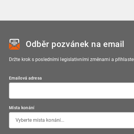
minut před konáním webináře.
doporučujeme zkontrolovat, že Vám funguje zvuk.
Odběr pozvánek
na email
Držte krok s posledními legislativními změnami a přihlast
Emailová adresa
Místa konání
Vyberte místa konání...