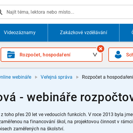
Videozáznamy
Zakázkové vzdělávání
nline webináře
Veřejná správa
Rozpočet a hospodařen
ová - webináře rozpočtov
t, z toho přes 20 let ve vedoucích funkcích. V roce 2013 byla j
zaměřenou na financování škol, na projektovou činnost v rámc
isech zaměřených na školství.