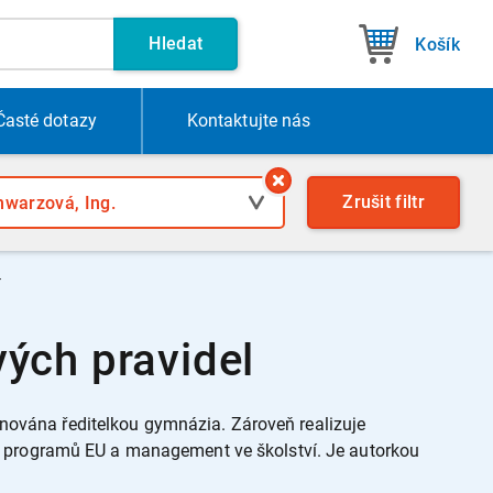
Hledat
Košík
Časté dotazy
Kontakt
ujte nás
Zrušit
filtr
í
ých pravidel
menována ředitelkou gymnázia. Zároveň realizuje
i programů EU a management ve školství. Je autorkou