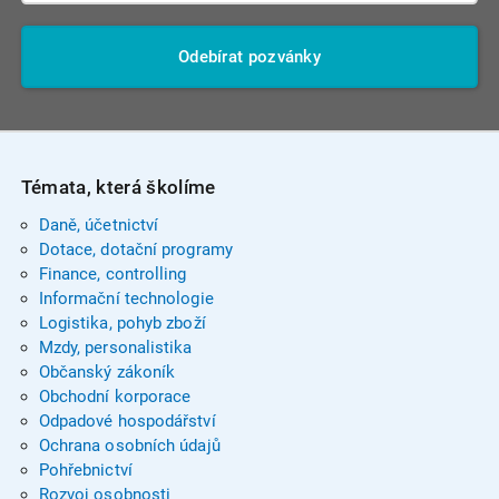
Odebírat pozvánky
Témata, která školíme
Daně, účetnictví
Dotace, dotační programy
Finance, controlling
Informační technologie
Logistika, pohyb zboží
Mzdy, personalistika
Občanský zákoník
Obchodní korporace
Odpadové hospodářství
Ochrana osobních údajů
Pohřebnictví
Rozvoj osobnosti