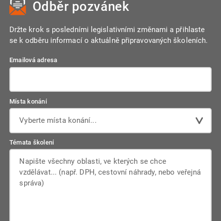
Odběr pozvánek
reagovat na rozhodnutí exekutora od měsíce následujícího
po doručení.
Držte krok s posledními legislativními změnami a přihlaste
se k odběru informací o aktuálně připravovaných školeních.
Emailová adresa
Místa konání
Vyberte místa konání...
Témata školení