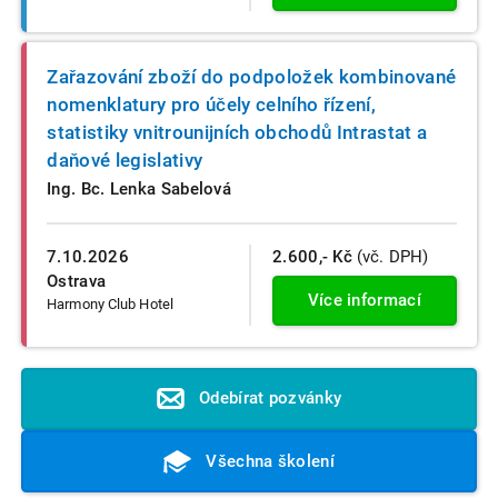
Zařazování zboží do podpoložek kombinované
nomenklatury pro účely celního řízení,
statistiky vnitrounijních obchodů Intrastat a
daňové legislativy
Ing. Bc. Lenka Sabelová
7.10.2026
2.600,- Kč
(vč. DPH)
Ostrava
Více informací
Harmony Club Hotel
Odebírat pozvánky
Všechna školení