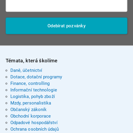
Odebírat pozvánky
Témata, která školíme
Daně, účetnictví
Dotace, dotační programy
Finance, controlling
Informační technologie
Logistika, pohyb zboží
Mzdy, personalistika
Občanský zákoník
Obchodní korporace
Odpadové hospodářství
Ochrana osobních údajů