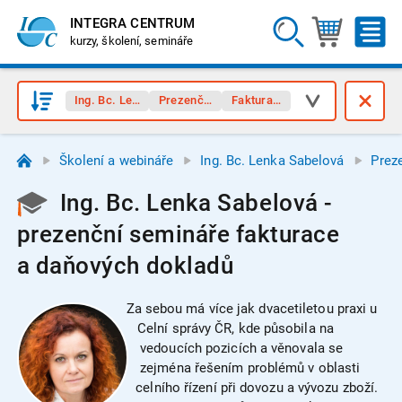
INTEGRA CENTRUM
kurzy, školení, semináře
Ing. Bc. Lenka Sabelová
Prezenční semináře
Fakturace, doklady
Školení a webináře
Ing. Bc. Lenka Sabelová
Prez
Ing. Bc. Lenka Sabelová -
prezenční semináře fakturace
a daňových dokladů
Za sebou má více jak dvacetiletou praxi u
Celní správy ČR, kde působila na
vedoucích pozicích a věnovala se
zejména řešením problémů v oblasti
celního řízení při dovozu a vývozu zboží.