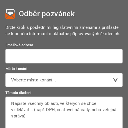
neúplné náležitosti faktury, nesprávné sazby DPH, fakturace
režimu přenesení daňové povinnosti, a nesmí být vyčíslena
bez znalosti smluvních podmínek nebo nedostatečné
DPH.
Odběr pozvánek
podklady pro fakturaci. Důležité je také správně rozlišit, zda
se jedná o plnění v tuzemsku, EU nebo třetí země.
Držte krok s posledními legislativními změnami a přihlaste
se k odběru informací o aktuálně připravovaných školeních.
Emailová adresa
Místa konání
Vyberte místa konání...
Témata školení