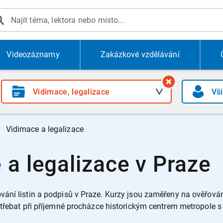
Videozáznamy
Zakázkové vzdělávání
Vidimace a legalizace
 a legalizace v Praze
ání listin a podpisů v Praze.
Kurzy jsou zaměřeny na ověřování
střebat při příjemné procházce historickým centrem metropole 