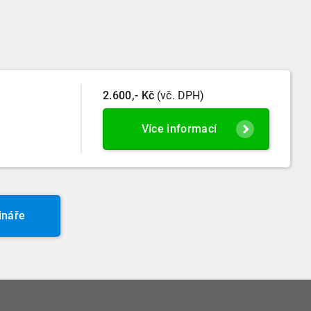
2.600,- Kč
(vč. DPH)
Více informací
ináře