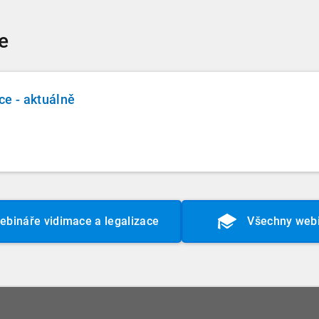
e
ce - aktuálně
ebináře vidimace a legalizace
Všechny web