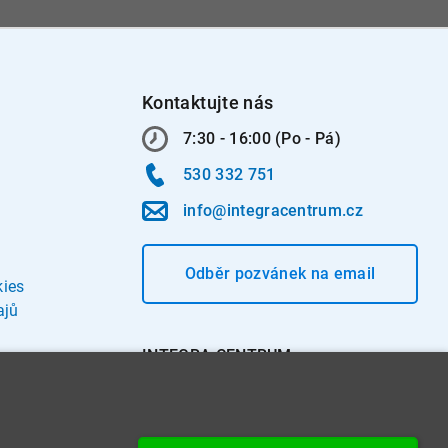
Kontaktujte nás
7:30 - 16:00 (Po - Pá)
530 332 751
info@integracentrum.cz
Odběr pozvánek
na email
kies
ajů
INTEGRA CENTRUM s.r.o.
Jabloňová 662/7
621 00 Brno
IČ: 26234203