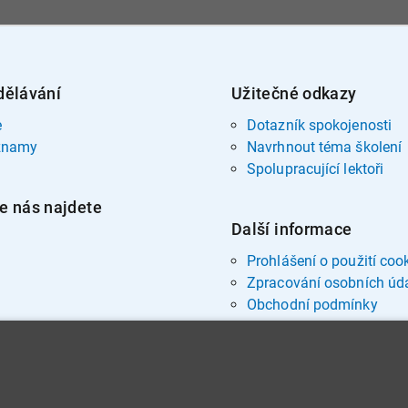
dělávání
Užitečné odkazy
e
Dotazník spokojenosti
znamy
Navrhnout téma školení
Spolupracující lektoři
e nás najdete
Další informace
Prohlášení o použití coo
Zpracování osobních úd
Obchodní podmínky