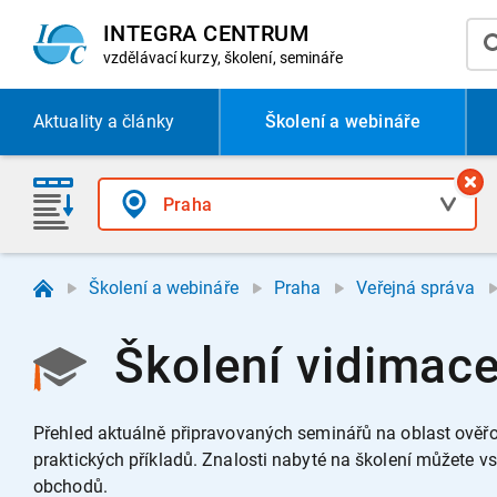
INTEGRA CENTRUM
vzdělávací
kurzy, školení, semináře
Aktuality
a články
Školení a webináře
Školení a webináře
Praha
Veřejná správa
Školení vidimace
Přehled aktuálně připravovaných seminářů na oblast ověřov
praktických příkladů.
Znalosti nabyté na školení můžete v
obchodů.