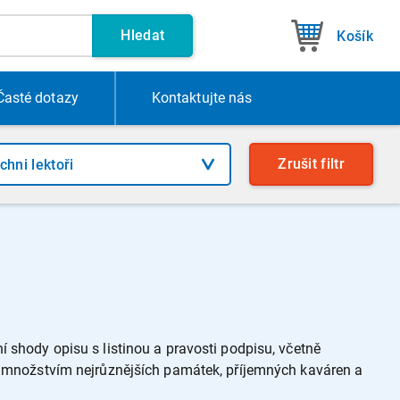
Hledat
Košík
Časté dotazy
Kontakt
ujte nás
Zrušit
filtr
 shody opisu s listinou a pravosti podpisu, včetně
s množstvím nejrůznějších památek, příjemných kaváren a