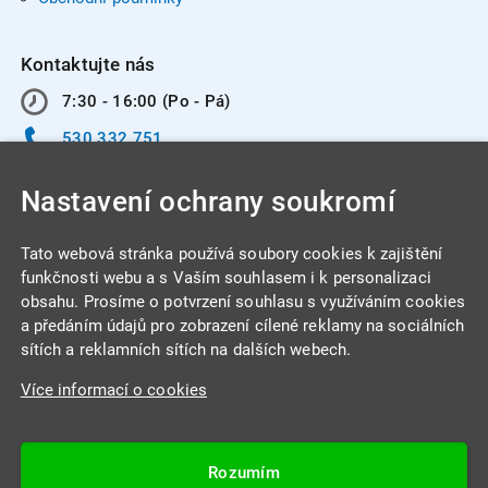
Kontaktujte nás
7:30 - 16:00 (Po - Pá)
530 332 751
info@integracentrum.cz
Nastavení ochrany soukromí
Odběr pozvánek
na email
Tato webová stránka používá soubory cookies k zajištění
funkčnosti webu a s Vaším souhlasem i k personalizaci
obsahu. Prosíme o potvrzení souhlasu s využíváním cookies
INTEGRA CENTRUM s.r.o.
a předáním údajů pro zobrazení cílené reklamy na sociálních
Jabloňová 662/7
sítích a reklamních sítích na dalších webech.
621 00 Brno
Více informací o cookies
IČ: 26234203
DIČ: CZ26234203
Rozumím
Datová schránka: 4beca6d