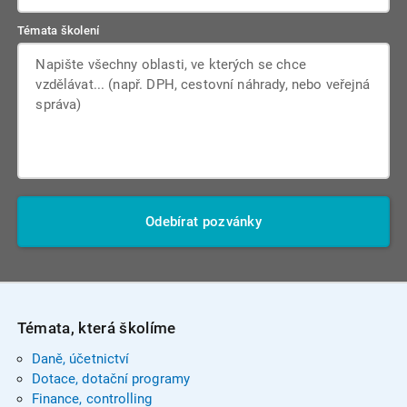
Témata školení
Odebírat pozvánky
Témata, která školíme
Daně, účetnictví
Dotace, dotační programy
Finance, controlling