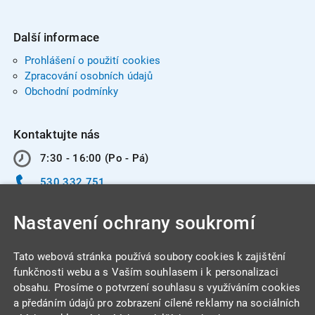
Další informace
Prohlášení o použití cookies
Zpracování osobních údajů
Obchodní podmínky
Kontaktujte nás
7:30 - 16:00 (Po - Pá)
530 332 751
info@integracentrum.cz
Nastavení ochrany soukromí
Odběr pozvánek
na email
Tato webová stránka používá soubory cookies k zajištění
funkčnosti webu a s Vaším souhlasem i k personalizaci
obsahu. Prosíme o potvrzení souhlasu s využíváním cookies
INTEGRA CENTRUM s.r.o.
a předáním údajů pro zobrazení cílené reklamy na sociálních